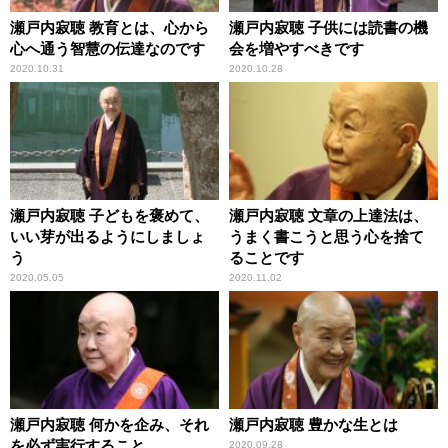
瀬戸内寂聴 教育とは、心から
瀬戸内寂聴 子供には読書の機
心へ通う智慧の伝達なのです
会を増やすべきです
2020.10.31
2020.10.28
瀬戸内寂聴 子どもを褒めて、
瀬戸内寂聴 文章の上達法は、
いい芽が出るようにしましょ
うまく書こうと思う心を捨て
う
ることです
2020.05.05
2020.11.02
瀬戸内寂聴 何かを企み、それ
瀬戸内寂聴 豊かな生とは
を必ず実行すること
2020.09.28