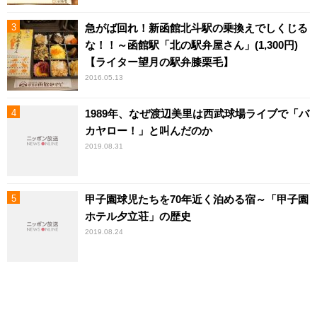
急がば回れ！新函館北斗駅の乗換えでしくじる
な！！～函館駅「北の駅弁屋さん」(1,300円)
【ライター望月の駅弁膝栗毛】
2016.05.13
1989年、なぜ渡辺美里は西武球場ライブで「バ
カヤロー！」と叫んだのか
2019.08.31
甲子園球児たちを70年近く泊める宿～「甲子園
ホテル夕立荘」の歴史
2019.08.24