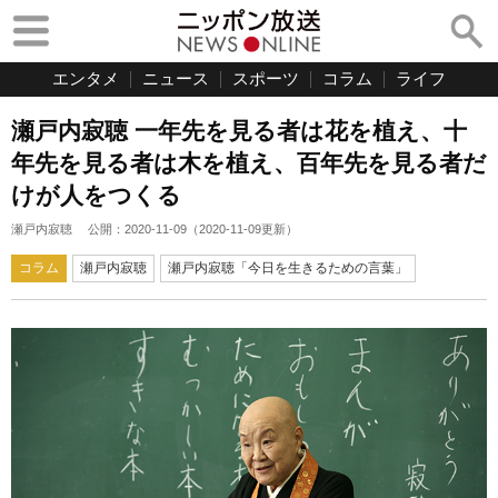
エンタメ
ニュース
スポーツ
コラム
ライフ
瀬戸内寂聴 一年先を見る者は花を植え、十
年先を見る者は木を植え、百年先を見る者だ
けが人をつくる
瀬戸内寂聴
公開：
2020-11-09
（
2020-11-09
更新）
コラム
瀬戸内寂聴
瀬戸内寂聴「今日を生きるための言葉」