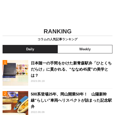
RANKING
コラムの人気記事ランキング
Daily
Weekly
日本随一の手間をかけた新青森駅弁「ひとくち
だらけ」に貫かれる、“ななめ45度”の美学と
は？
2023.06.19
500系登場25年、岡山開業50年！ 山陽新幹
線“らしい”車両へリスペクトが詰まった記念駅
弁
2022.06.06