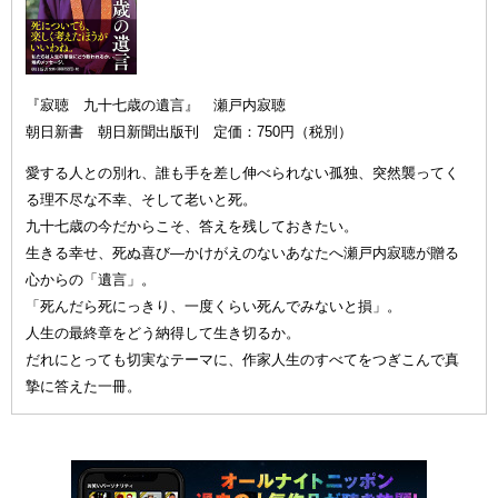
『寂聴 九十七歳の遺言』 瀬戸内寂聴
朝日新書 朝日新聞出版刊 定価：750円（税別）
愛する人との別れ、誰も手を差し伸べられない孤独、突然襲ってく
る理不尽な不幸、そして老いと死。
九十七歳の今だからこそ、答えを残しておきたい。
生きる幸せ、死ぬ喜び—かけがえのないあなたへ瀬戸内寂聴が贈る
心からの「遺言」。
「死んだら死にっきり、一度くらい死んでみないと損」。
人生の最終章をどう納得して生き切るか。
だれにとっても切実なテーマに、作家人生のすべてをつぎこんで真
摯に答えた一冊。