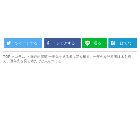
ツイートする
シェアする
送る
はてな
TOP
コラム
瀬戸内寂聴 一年先を見る者は花を植え、十年先を見る者は木を植
え、百年先を見る者だけが人をつくる