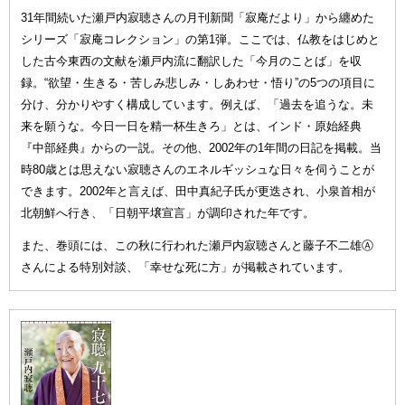
31年間続いた瀬戸内寂聴さんの月刊新聞「寂庵だより」から纏めた
シリーズ「寂庵コレクション」の第1弾。ここでは、仏教をはじめと
した古今東西の文献を瀬戸内流に翻訳した「今月のことば」を収
録。“欲望・生きる・苦しみ悲しみ・しあわせ・悟り”の5つの項目に
分け、分かりやすく構成しています。例えば、「過去を追うな。未
来を願うな。今日一日を精一杯生きろ」とは、インド・原始経典
『中部経典』からの一説。その他、2002年の1年間の日記を掲載。当
時80歳とは思えない寂聴さんのエネルギッシュな日々を伺うことが
できます。2002年と言えば、田中真紀子氏が更迭され、小泉首相が
北朝鮮へ行き、「日朝平壌宣言」が調印された年です。
また、巻頭には、この秋に行われた瀬戸内寂聴さんと藤子不二雄Ⓐ
さんによる特別対談、「幸せな死に方」が掲載されています。