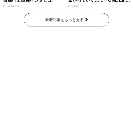
宙飛行士単独インタビュー
繋がっていく……『ONE LIFE
奇跡が繋いだ6000の命』
2024.07.05
2024.06.21
新着記事をもっと見る