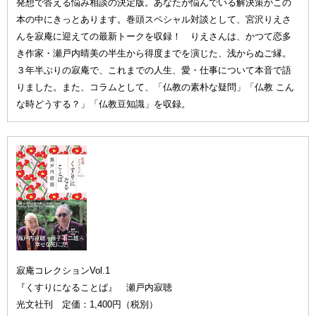
発想で答える悩み相談の決定版。あなたが悩んでいる解決策がこの
本の中にきっとあります。巻頭スペシャル対談として、宮沢りえさ
んを寂庵に迎えての最新トークを収録！ りえさんは、かつて恋多
き作家・瀬戸内晴美の半生から得度までを演じた、浅からぬご縁。
３年半ぶりの寂庵で、これまでの人生、愛・仕事について本音で語
りました。また、コラムとして、「仏教の素朴な疑問」「仏教 こん
な時どうする？」「仏教豆知識」を収録。
寂庵コレクションVol.1
『くすりになることば』 瀬戸内寂聴
光文社刊 定価：1,400円（税別）