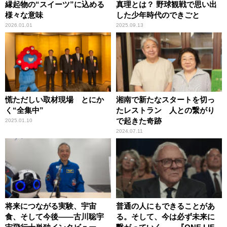
縁起物の“スイーツ”に込める
真理とは？ 野球観戦で思い出
様々な意味
した少年時代のできごと
2026.01.01
2025.09.13
慌ただしい取材現場 とにか
湘南で新たなスタートを切っ
く“全集中”
たレストラン 人との繋がり
で起きた奇跡
2025.01.10
2024.07.11
将来につながる実験、宇宙
普通の人にもできることがあ
食、そして今後――古川聡宇
る。そして、今は必ず未来に