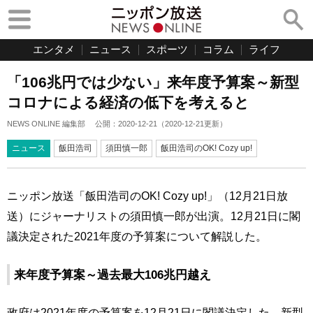
エンタメ
ニュース
スポーツ
コラム
ライフ
「106兆円では少ない」来年度予算案～新型
コロナによる経済の低下を考えると
NEWS ONLINE 編集部
公開：
2020-12-21
（
2020-12-21
更新）
ニュース
飯田浩司
須田慎一郎
飯田浩司のOK! Cozy up!
ニッポン放送「飯田浩司のOK! Cozy up!」（12月21日放
送）にジャーナリストの須田慎一郎が出演。12月21日に閣
議決定された2021年度の予算案について解説した。
来年度予算案～過去最大106兆円越え
政府は2021年度の予算案を12月21日に閣議決定した。新型