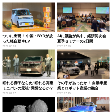
ついに出現！ 中国・BYDが放
AIに議論が集中、経済同友会
った軽自動車EV
夏季セミナーの2日間
2026.08.03
2026.07.23
眠れる獅子ならぬ“眠れる高級
その手があったか！ 自動車産
ミニバンの元祖”覚醒なるか？
業とロボット産業の融合
2026.07.17
2026.07.15