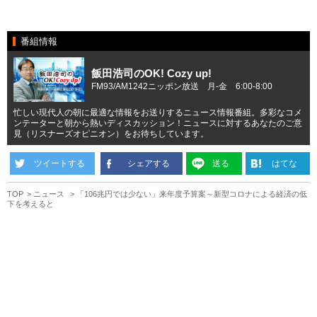
番組情報
飯田浩司のOK! Cozy up!
FM93/AM1242ニッポン放送 月-金 6:00-8:00
忙しい現代人の朝に最適な情報をお送りするニュース情報番組。多彩なコメ
ンテーターと朝から熱いディスカッション！ニュースに対するあなたのご意
見（リスナーズオピニオン）をお待ちしています。
ツイートする
シェアする
送る
はてな
TOP
ニュース
「106兆円では少ない」来年度予算案～新型コロナによる経済の低
下を考えると