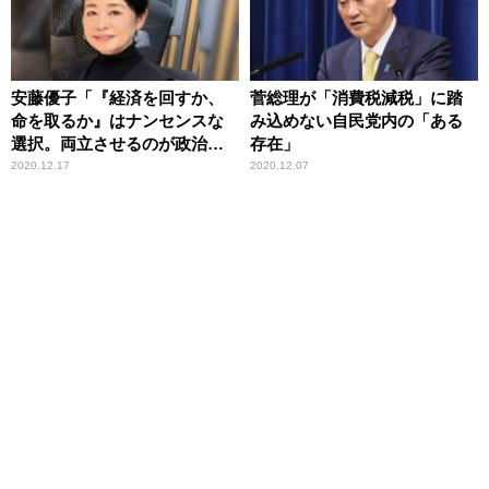
安藤優子「『経済を回すか、
菅総理が「消費税減税」に踏
命を取るか』はナンセンスな
み込めない自民党内の「ある
選択。両立させるのが政治」
存在」
『GoTo』全国一律停止受けて
2020.12.17
2020.12.07
持論