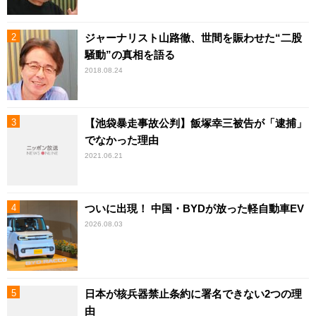
ジャーナリスト山路徹、世間を賑わせた“二股
騒動”の真相を語る
2018.08.24
【池袋暴走事故公判】飯塚幸三被告が「逮捕」
でなかった理由
2021.06.21
ついに出現！ 中国・BYDが放った軽自動車EV
2026.08.03
日本が核兵器禁止条約に署名できない2つの理
由