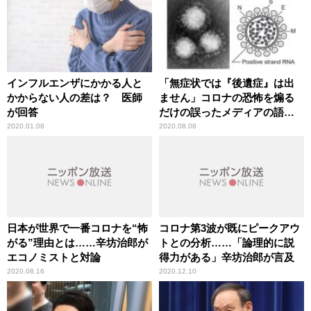
インフルエンザにかかる人と
「無症状では『後遺症』は出
かからない人の差は？ 医師
ません」コロナの恐怖を煽る
が回答
だけの誤ったメディアの語法
に辛坊治郎が異議
2020.01.08
2020.08.08
日本が世界で一番コロナを“怖
コロナ第3波が既にピークアウ
がる”理由とは……辛坊治郎が
トとの分析……「論理的に説
エコノミストと対論
得力がある」辛坊治郎が言及
2020.08.16
2020.12.10