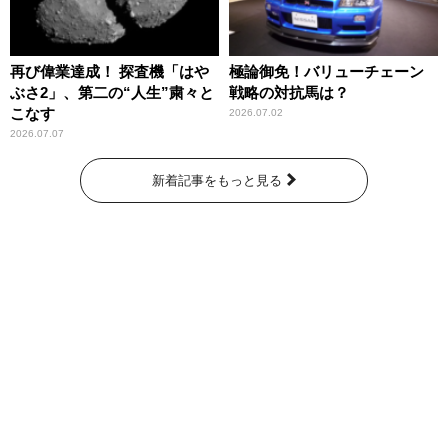
再び偉業達成！ 探査機「はや
極論御免！バリューチェーン
ぶさ2」、第二の“人生”粛々と
戦略の対抗馬は？
こなす
2026.07.02
2026.07.07
新着記事をもっと見る