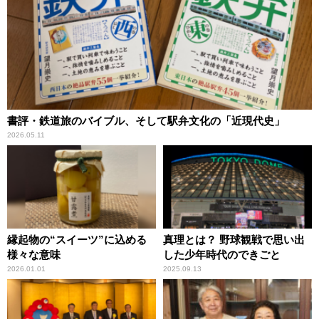
書評・鉄道旅のバイブル、そして駅弁文化の「近現代史」
2026.05.11
縁起物の“スイーツ”に込める
真理とは？ 野球観戦で思い出
様々な意味
した少年時代のできごと
2026.01.01
2025.09.13