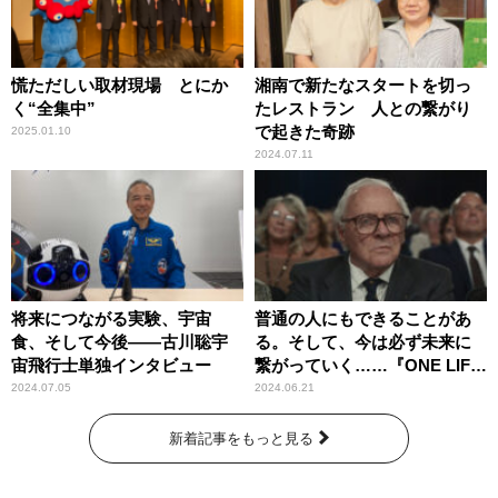
慌ただしい取材現場 とにか
湘南で新たなスタートを切っ
く“全集中”
たレストラン 人との繋がり
で起きた奇跡
2025.01.10
2024.07.11
将来につながる実験、宇宙
普通の人にもできることがあ
食、そして今後――古川聡宇
る。そして、今は必ず未来に
宙飛行士単独インタビュー
繋がっていく……『ONE LIFE
奇跡が繋いだ6000の命』
2024.07.05
2024.06.21
新着記事をもっと見る