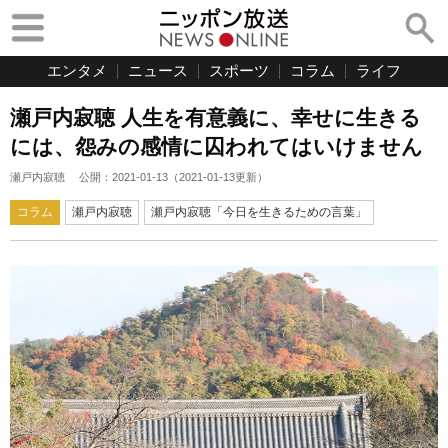
エンタメ
ニュース
スポーツ
コラム
ライフ
瀬戸内寂聴 人生を有意義に、幸せに生きる
には、怨みの感情に囚われてはいけません
瀬戸内寂聴
公開：
2021-01-13
（
2021-01-13
更新）
コラム
瀬戸内寂聴
瀬戸内寂聴「今日を生きるための言葉」