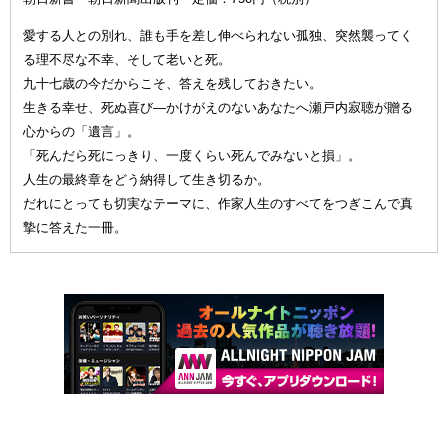
愛する人との別れ、誰も手を差し伸べられない孤独、突然襲ってく
る理不尽な不幸、そして老いと死。
九十七歳の今だからこそ、答えを残しておきたい。
生きる幸せ、死ぬ喜び—かけがえのないあなたへ瀬戸内寂聴が贈る
心からの「遺言」。
「死んだら死にっきり、一度くらい死んでみないと損」。
人生の最終章をどう納得して生き切るか。
だれにとっても切実なテーマに、作家人生のすべてをつぎこんで真
摯に答えた一冊。