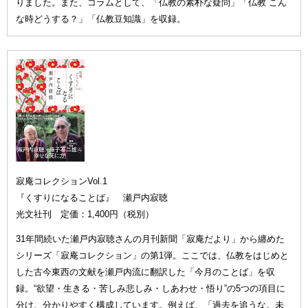
りました。また、コラムとして、「仏教の素朴な疑問」「仏教 こん
な時どうする？」「仏教豆知識」を収録。
寂庵コレクションVol.1
『くすりになることば』 瀬戸内寂聴
光文社刊 定価：1,400円（税別）
31年間続いた瀬戸内寂聴さんの月刊新聞「寂庵だより」から纏めた
シリーズ「寂庵コレクション」の第1弾。ここでは、仏教をはじめと
した古今東西の文献を瀬戸内流に翻訳した「今月のことば」を収
録。“欲望・生きる・苦しみ悲しみ・しあわせ・悟り”の5つの項目に
分け、分かりやすく構成しています。例えば、「過去を追うな。未