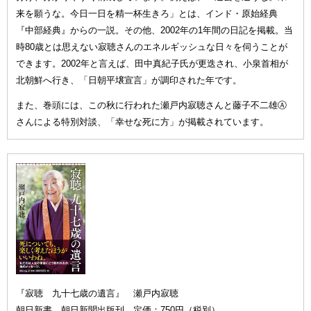
来を願うな。今日一日を精一杯生きろ」とは、インド・原始経典
『中部経典』からの一説。その他、2002年の1年間の日記を掲載。当
時80歳とは思えない寂聴さんのエネルギッシュな日々を伺うことが
できます。2002年と言えば、田中真紀子氏が更迭され、小泉首相が
北朝鮮へ行き、「日朝平壌宣言」が調印された年です。
また、巻頭には、この秋に行われた瀬戸内寂聴さんと藤子不二雄Ⓐ
さんによる特別対談、「幸せな死に方」が掲載されています。
『寂聴 九十七歳の遺言』 瀬戸内寂聴
朝日新書 朝日新聞出版刊 定価：750円（税別）