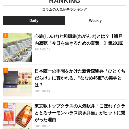
RANKING
コラムの人気記事ランキング
Daily
Weekly
心施(しんせ)と和顔施(わがんせ)とは？【瀬戸
内寂聴「今日を生きるための言葉」】第201回
2017.03.01
日本随一の手間をかけた新青森駅弁「ひとくち
だらけ」に貫かれる、“ななめ45度”の美学と
は？
2023.06.19
東京駅トップクラスの人気駅弁「こぼれイクラ
ととろサーモンハラス焼き弁当」がヒットに繋
がった理由
2023.08.07