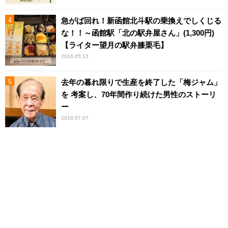
急がば回れ！新函館北斗駅の乗換えでしくじる
な！！～函館駅「北の駅弁屋さん」(1,300円)
【ライター望月の駅弁膝栗毛】
2016.05.13
去年の暮れ限りで生産を終了した「梅ジャム」
を 考案し、70年間作り続けた男性のストーリ
ー
2018.07.07