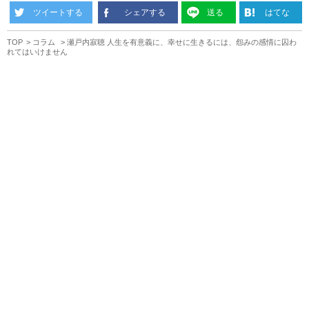
ツイートする
シェアする
送る
はてな
TOP
コラム
瀬戸内寂聴 人生を有意義に、幸せに生きるには、怨みの感情に囚わ
れてはいけません