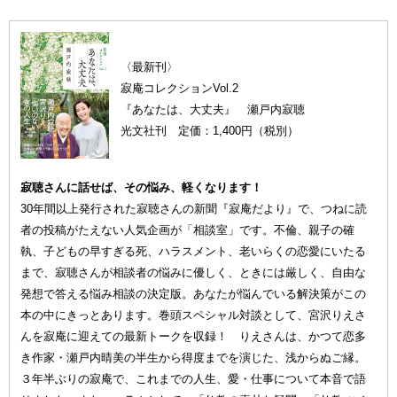
〈最新刊〉
寂庵コレクションVol.2
『あなたは、大丈夫』 瀬戸内寂聴
光文社刊 定価：1,400円（税別）
寂聴さんに話せば、その悩み、軽くなります！
30年間以上発行された寂聴さんの新聞『寂庵だより』で、つねに読
者の投稿がたえない人気企画が「相談室」です。不倫、親子の確
執、子どもの早すぎる死、ハラスメント、老いらくの恋愛にいたる
まで、寂聴さんが相談者の悩みに優しく、ときには厳しく、自由な
発想で答える悩み相談の決定版。あなたが悩んでいる解決策がこの
本の中にきっとあります。巻頭スペシャル対談として、宮沢りえさ
んを寂庵に迎えての最新トークを収録！ りえさんは、かつて恋多
き作家・瀬戸内晴美の半生から得度までを演じた、浅からぬご縁。
３年半ぶりの寂庵で、これまでの人生、愛・仕事について本音で語