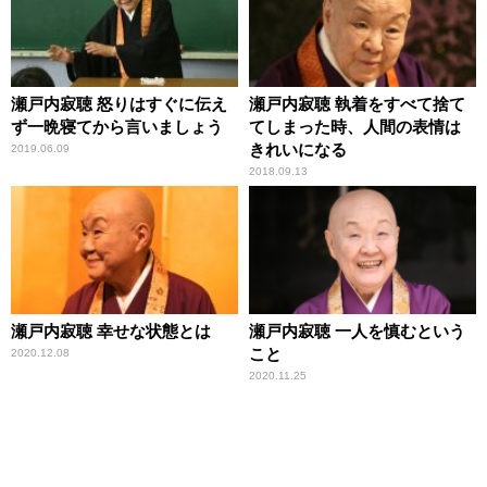
瀬戸内寂聴 怒りはすぐに伝え
瀬戸内寂聴 執着をすべて捨て
ず一晩寝てから言いましょう
てしまった時、人間の表情は
きれいになる
2019.06.09
2018.09.13
瀬戸内寂聴 幸せな状態とは
瀬戸内寂聴 一人を慎むという
こと
2020.12.08
2020.11.25