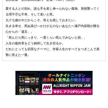
愛する人との別れ、誰も手を差し伸べられない孤独、突然襲ってく
る理不尽な不幸、そして老いと死。
九十七歳の今だからこそ、答えを残しておきたい。
生きる幸せ、死ぬ喜び—かけがえのないあなたへ瀬戸内寂聴が贈る
心からの「遺言」。
「死んだら死にっきり、一度くらい死んでみないと損」。
人生の最終章をどう納得して生き切るか。
だれにとっても切実なテーマに、作家人生のすべてをつぎこんで真
摯に答えた一冊。