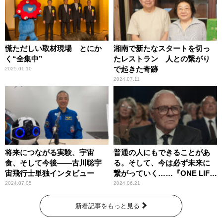
慌ただしい取材現場 とにか
湘南で新たなスタートを切っ
く“全集中”
たレストラン 人との繋がり
で起きた奇跡
2025.01.10
2024.07.11
将来につながる実験、宇宙
普通の人にもできることがあ
食、そして今後――古川聡宇
る。そして、今は必ず未来に
宙飛行士単独インタビュー
繋がっていく……『ONE LIFE
奇跡が繋いだ6000の命』
2024.07.05
2024.06.21
新着記事をもっと見る