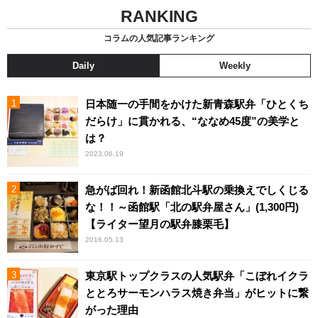
RANKING
コラムの人気記事ランキング
Daily
Weekly
日本随一の手間をかけた新青森駅弁「ひとくち
だらけ」に貫かれる、“ななめ45度”の美学と
は？
2023.06.19
急がば回れ！新函館北斗駅の乗換えでしくじる
な！！～函館駅「北の駅弁屋さん」(1,300円)
【ライター望月の駅弁膝栗毛】
2016.05.13
東京駅トップクラスの人気駅弁「こぼれイクラ
ととろサーモンハラス焼き弁当」がヒットに繋
がった理由