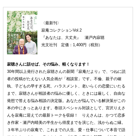
〈最新刊〉
寂庵コレクションVol.2
『あなたは、大丈夫』 瀬戸内寂聴
光文社刊 定価：1,400円（税別）
寂聴さんに話せば、その悩み、軽くなります！
30年間以上発行された寂聴さんの新聞『寂庵だより』で、つねに読
者の投稿がたえない人気企画が「相談室」です。不倫、親子の確
執、子どもの早すぎる死、ハラスメント、老いらくの恋愛にいたる
まで、寂聴さんが相談者の悩みに優しく、ときには厳しく、自由な
発想で答える悩み相談の決定版。あなたが悩んでいる解決策がこの
本の中にきっとあります。巻頭スペシャル対談として、宮沢りえさ
んを寂庵に迎えての最新トークを収録！ りえさんは、かつて恋多
き作家・瀬戸内晴美の半生から得度までを演じた、浅からぬご縁。
３年半ぶりの寂庵で、これまでの人生、愛・仕事について本音で語