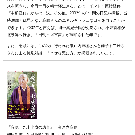
来を願うな。今日一日を精一杯生きろ」とは、インド・原始経典
『中部経典』からの一説。その他、2002年の1年間の日記を掲載。当
時80歳とは思えない寂聴さんのエネルギッシュな日々を伺うことが
できます。2002年と言えば、田中真紀子氏が更迭され、小泉首相が
北朝鮮へ行き、「日朝平壌宣言」が調印された年です。
また、巻頭には、この秋に行われた瀬戸内寂聴さんと藤子不二雄Ⓐ
さんによる特別対談、「幸せな死に方」が掲載されています。
『寂聴 九十七歳の遺言』 瀬戸内寂聴
朝日新書 朝日新聞出版刊 定価：750円（税別）