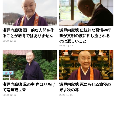
瀬戸内寂聴 画一的な人間を作
瀬戸内寂聴 伝統的な習慣や行
ることが教育ではありません
事が文明の波に押し流される
のは寂しいこと
2020.12.19
2020.12.13
瀬戸内寂聴 風の中 声はりあげ
瀬戸内寂聴 死にもせぬ旅寝の
て南無観世音
果よ秋の暮
2020.12.12
2020.12.03