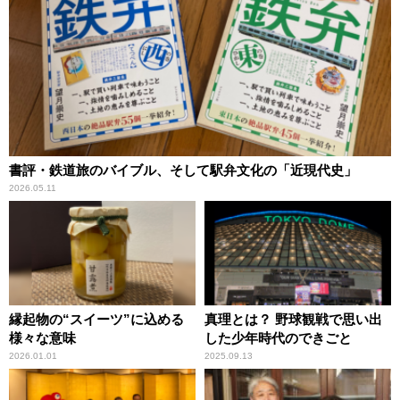
書評・鉄道旅のバイブル、そして駅弁文化の「近現代史」
2026.05.11
縁起物の“スイーツ”に込める
真理とは？ 野球観戦で思い出
様々な意味
した少年時代のできごと
2026.01.01
2025.09.13