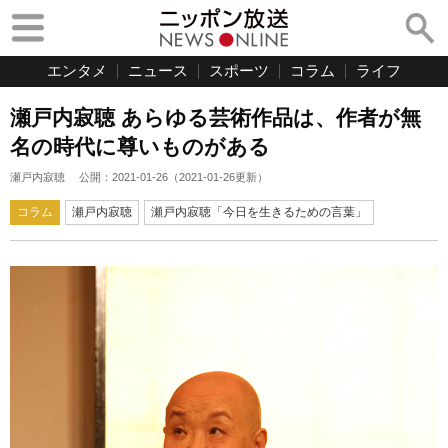
エンタメ
ニュース
スポーツ
コラム
ライフ
瀬戸内寂聴 あらゆる芸術作品は、作者が無
名の時代に尊いものがある
瀬戸内寂聴
公開：
2021-01-26
（
2021-01-26
更新）
コラム
瀬戸内寂聴
瀬戸内寂聴「今日を生きるための言葉」