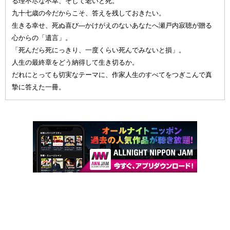
る理不尽な不幸、そして老いと死。
九十七歳の今だからこそ、答えを残しておきたい。
生きる幸せ、死ぬ喜び—かけがえのないあなたへ瀬戸内寂聴が贈る
心からの「遺言」。
「死んだら死にっきり、一度くらい死んでみないと損」。
人生の最終章をどう納得して生き切るか。
だれにとっても切実なテーマに、作家人生のすべてをつぎこんで真
摯に答えた一冊。