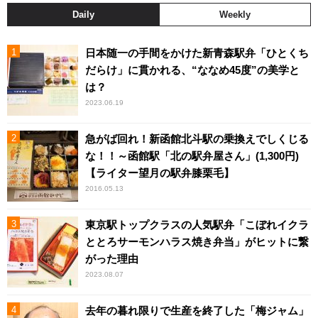
Daily
Weekly
日本随一の手間をかけた新青森駅弁「ひとくち
だらけ」に貫かれる、“ななめ45度”の美学と
は？
2023.06.19
急がば回れ！新函館北斗駅の乗換えでしくじる
な！！～函館駅「北の駅弁屋さん」(1,300円)
【ライター望月の駅弁膝栗毛】
2016.05.13
東京駅トップクラスの人気駅弁「こぼれイクラ
ととろサーモンハラス焼き弁当」がヒットに繋
がった理由
2023.08.07
去年の暮れ限りで生産を終了した「梅ジャム」