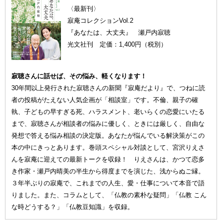
〈最新刊〉
寂庵コレクションVol.2
『あなたは、大丈夫』 瀬戸内寂聴
光文社刊 定価：1,400円（税別）
寂聴さんに話せば、その悩み、軽くなります！
30年間以上発行された寂聴さんの新聞『寂庵だより』で、つねに読
者の投稿がたえない人気企画が「相談室」です。不倫、親子の確
執、子どもの早すぎる死、ハラスメント、老いらくの恋愛にいたる
まで、寂聴さんが相談者の悩みに優しく、ときには厳しく、自由な
発想で答える悩み相談の決定版。あなたが悩んでいる解決策がこの
本の中にきっとあります。巻頭スペシャル対談として、宮沢りえさ
んを寂庵に迎えての最新トークを収録！ りえさんは、かつて恋多
き作家・瀬戸内晴美の半生から得度までを演じた、浅からぬご縁。
３年半ぶりの寂庵で、これまでの人生、愛・仕事について本音で語
りました。また、コラムとして、「仏教の素朴な疑問」「仏教 こん
な時どうする？」「仏教豆知識」を収録。