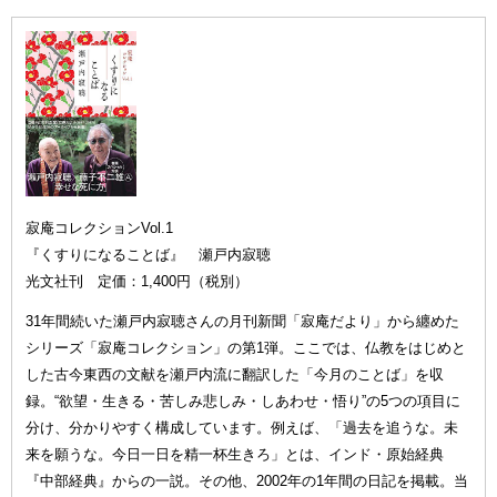
寂庵コレクションVol.1
『くすりになることば』 瀬戸内寂聴
光文社刊 定価：1,400円（税別）
31年間続いた瀬戸内寂聴さんの月刊新聞「寂庵だより」から纏めた
シリーズ「寂庵コレクション」の第1弾。ここでは、仏教をはじめと
した古今東西の文献を瀬戸内流に翻訳した「今月のことば」を収
録。“欲望・生きる・苦しみ悲しみ・しあわせ・悟り”の5つの項目に
分け、分かりやすく構成しています。例えば、「過去を追うな。未
来を願うな。今日一日を精一杯生きろ」とは、インド・原始経典
『中部経典』からの一説。その他、2002年の1年間の日記を掲載。当