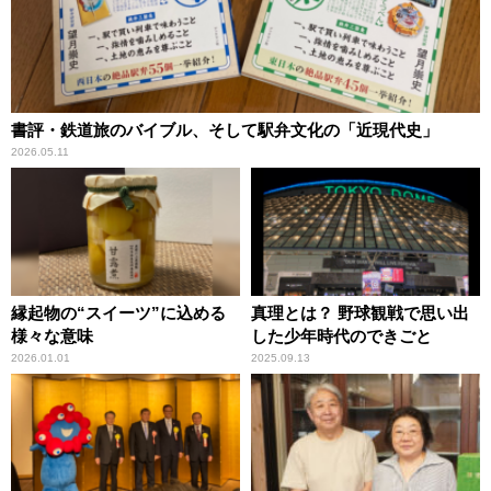
書評・鉄道旅のバイブル、そして駅弁文化の「近現代史」
2026.05.11
縁起物の“スイーツ”に込める
真理とは？ 野球観戦で思い出
様々な意味
した少年時代のできごと
2026.01.01
2025.09.13