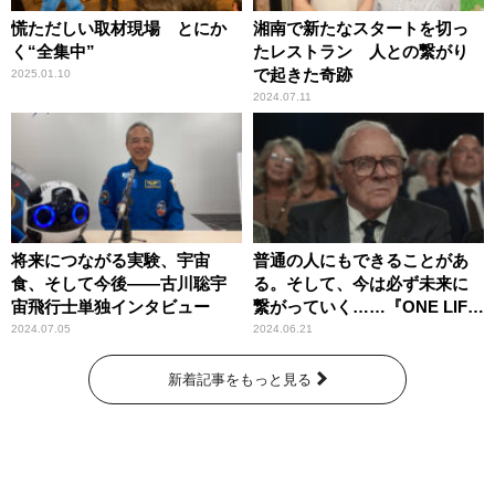
慌ただしい取材現場 とにか
湘南で新たなスタートを切っ
く“全集中”
たレストラン 人との繋がり
で起きた奇跡
2025.01.10
2024.07.11
将来につながる実験、宇宙
普通の人にもできることがあ
食、そして今後――古川聡宇
る。そして、今は必ず未来に
宙飛行士単独インタビュー
繋がっていく……『ONE LIFE
奇跡が繋いだ6000の命』
2024.07.05
2024.06.21
新着記事をもっと見る