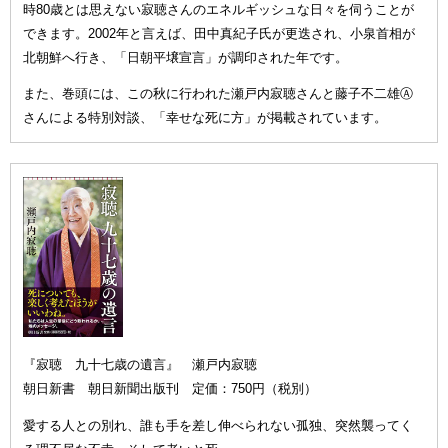
時80歳とは思えない寂聴さんのエネルギッシュな日々を伺うことが
できます。2002年と言えば、田中真紀子氏が更迭され、小泉首相が
北朝鮮へ行き、「日朝平壌宣言」が調印された年です。
また、巻頭には、この秋に行われた瀬戸内寂聴さんと藤子不二雄Ⓐ
さんによる特別対談、「幸せな死に方」が掲載されています。
『寂聴 九十七歳の遺言』 瀬戸内寂聴
朝日新書 朝日新聞出版刊 定価：750円（税別）
愛する人との別れ、誰も手を差し伸べられない孤独、突然襲ってく