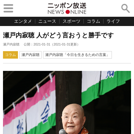
エンタメ
ニュース
スポーツ
コラム
ライフ
瀬戸内寂聴 人がどう言おうと勝手です
瀬戸内寂聴
公開：
2021-01-31
（
2021-01-31
更新）
コラム
瀬戸内寂聴
瀬戸内寂聴「今日を生きるための言葉」