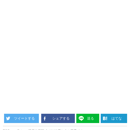
ツイートする
シェアする
送る
はてな