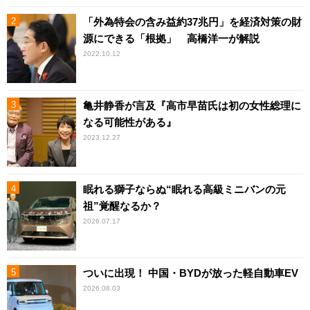
「外為特会の含み益約37兆円」を経済対策の財
源にできる「根拠」 高橋洋一が解説
2022.10.12
亀井静香が言及『高市早苗氏は初の女性総理に
なる可能性がある』
2023.12.27
眠れる獅子ならぬ“眠れる高級ミニバンの元
祖”覚醒なるか？
2026.07.17
ついに出現！ 中国・BYDが放った軽自動車EV
2026.08.03