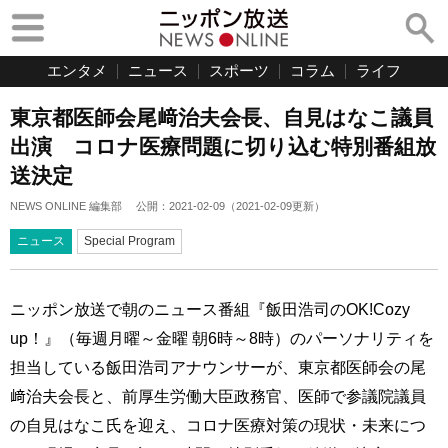
エンタメ
ニュース
スポーツ
コラム
ライフ
東京都医師会尾﨑治夫会長、自見はなこ議員
出演 コロナ医療問題に切り込む特別番組放
送決定
NEWS ONLINE 編集部
公開：
2021-02-09
（
2021-02-09
更新）
ニュース
Special Program
ニッポン放送で朝のニュース番組『飯田浩司のOK!Cozy
up！』（毎週月曜～金曜 朝6時～8時）のパーソナリティを
担当している飯田浩司アナウンサーが、東京都医師会の尾
﨑治夫会長と、前厚生労働大臣政務官、医師で参議院議員
の自見はなこ氏を迎え、コロナ医療対策の現状・未来につ