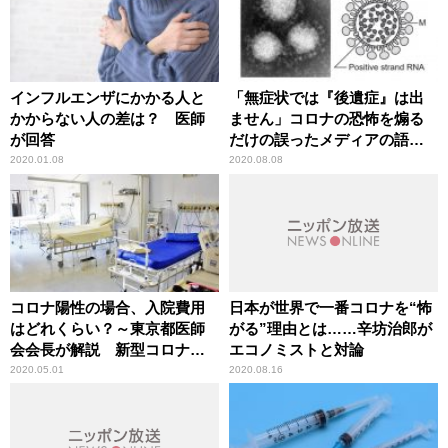
インフルエンザにかかる人と
「無症状では『後遺症』は出
かからない人の差は？ 医師
ません」コロナの恐怖を煽る
が回答
だけの誤ったメディアの語法
に辛坊治郎が異議
2020.01.08
2020.08.08
コロナ陽性の場合、入院費用
日本が世界で一番コロナを“怖
はどれくらい？～東京都医師
がる”理由とは……辛坊治郎が
会会長が解説 新型コロナウ
エコノミストと対論
イルス感染症
2020.05.01
2020.08.16