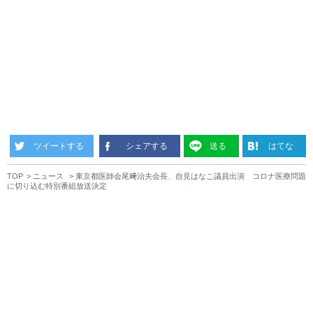
ツイートする
シェアする
送る
はてな
TOP
ニュース
東京都医師会尾﨑治夫会長、自見はなこ議員出演 コロナ医療問題
に切り込む特別番組放送決定