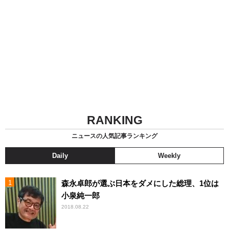
RANKING
ニュースの人気記事ランキング
Daily
Weekly
森永卓郎が選ぶ日本をダメにした総理、1位は
小泉純一郎
2018.08.22