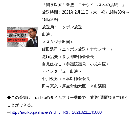
『闘う医療！新型コロナウイルスへの挑戦！』
放送時間：2021年2月11日（木・祝）14時30分～
15時30分
放送局：ニッポン放送
出演：
＜スタジオ出演＞
飯田浩司（ニッポン放送アナウンサー）
尾﨑治夫（東京都医師会会長）
自見はなこ（参議院議員、小児科医）
＜インタビュー出演＞
中川俊男（日本医師会会長）
田村憲久（厚生労働大臣）※出演順
◆この番組は、radikoのタイムフリー機能で、放送1週間後まで聴く
ことができる。
⇒
http://radiko.jp/share/?sid=LFR&t=20210211143000