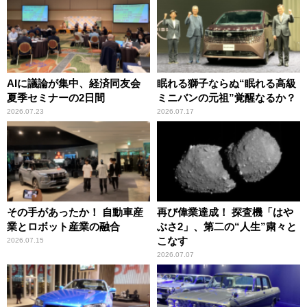
AIに議論が集中、経済同友会
眠れる獅子ならぬ“眠れる高級
夏季セミナーの2日間
ミニバンの元祖”覚醒なるか？
2026.07.23
2026.07.17
その手があったか！ 自動車産
再び偉業達成！ 探査機「はや
業とロボット産業の融合
ぶさ2」、第二の“人生”粛々と
こなす
2026.07.15
2026.07.07