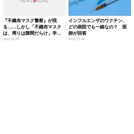
『不織布マスク警察』が現
インフルエンザのワクチン、
る……しかし「不織布マスク
どの病院でも一緒なの？ 医
は、周りは隙間だらけ」辛坊
師が回答
治郎が指摘
2021.01.25
2020.12.06