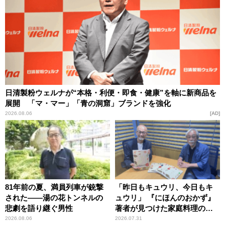
日清製粉ウェルナが“本格・利便・即食・健康”を軸に新商品を
展開 「マ・マー」「青の洞窟」ブランドを強化
2026.08.06
AD
81年前の夏、満員列車が銃撃
「昨日もキュウリ、今日もキ
された――湯の花トンネルの
ュウリ」 『にほんのおかず』
悲劇を語り継ぐ男性
著者が見つけた家庭料理の知
恵
2026.08.06
2026.07.31