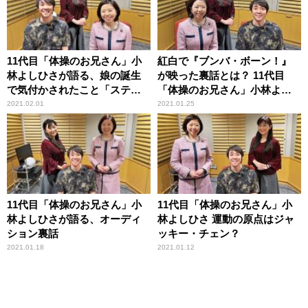
11代目「体操のお兄さん」小
紅白で『ブンバ・ボーン！』
林よしひさが語る、娘の誕生
が映った裏話とは？ 11代目
で気付かされたこと「ステー
「体操のお兄さん」小林よし
ジがさらに上がった」
ひさ
2021.02.01
2021.01.25
11代目「体操のお兄さん」小
11代目「体操のお兄さん」小
林よしひさが語る、オーディ
林よしひさ 運動の原点はジャ
ション裏話
ッキー・チェン？
2021.01.18
2021.01.12