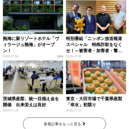
熱海に新リゾートホテル「ヴ
特別番組「ニッポン放送報道
ィラージュ熱海」がオープ
スペシャル 特殊詐欺をなく
ン！
せ！～被害者・加害者・警視
庁が語るトクリュウの実態
2026.07.30
AD
2026.07.30
～」放送
茨城県産梨、統一目揃え会を
東京・大田市場で千葉県産梨
開催 出来栄えは良好
「幸水」初競り
2026.07.29
2026.07.25
新着記事をもっと見る