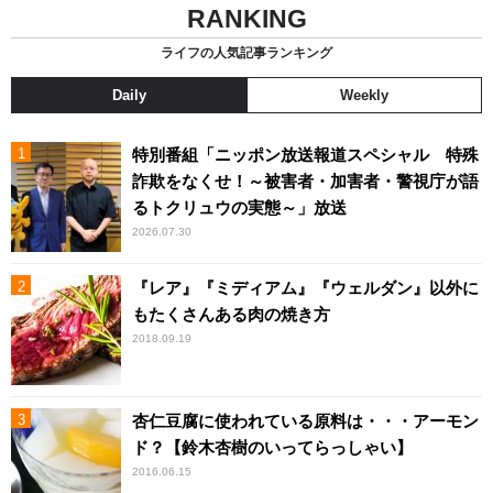
RANKING
ライフの人気記事ランキング
Daily
Weekly
特別番組「ニッポン放送報道スペシャル 特殊
詐欺をなくせ！～被害者・加害者・警視庁が語
るトクリュウの実態～」放送
2026.07.30
『レア』『ミディアム』『ウェルダン』以外に
もたくさんある肉の焼き方
2018.09.19
杏仁豆腐に使われている原料は・・・アーモン
ド？【鈴木杏樹のいってらっしゃい】
2016.06.15