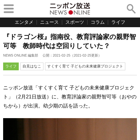
エンタメ
ニュース
スポーツ
コラム
ライフ
『ドラゴン桜』指南役、教育評論家の親野智
可等 教師時代は空回りしていた？
NEWS ONLINE 編集部
公開：
2021-02-25
（
2021-02-25
更新）
ライフ
自見はなこ
すくすく育て 子どもの未来健康プロジェクト
ニッポン放送「すくすく育て 子どもの未来健康プロジェク
ト」（2月21日放送）に、教育評論家の親野智可等（おやの
ちから）が出演。幼少期の話を語った。