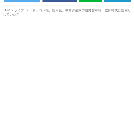
TOP
ライフ
『ドラゴン桜』指南役、教育評論家の親野智可等 教師時代は空回り
していた？