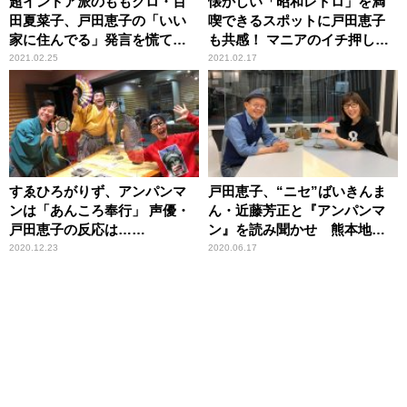
超インドア派のももクロ・百
懐かしい「昭和レトロ」を満
田夏菜子、戸田恵子の「いい
喫できるスポットに戸田恵子
家に住んでる」発言を慌てて
も共感！ マニアのイチ押し
否定「いやいやいや！」
は…
2021.02.25
2021.02.17
すゑひろがりず、アンパンマ
戸田恵子、“ニセ”ばいきんま
ンは「あんころ奉行」 声優・
ん・近藤芳正と『アンパンマ
戸田恵子の反応は……
ン』を読み聞かせ 熊本地震
でのボランティア活動を振り
2020.12.23
2020.06.17
返る