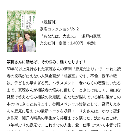
〈最新刊〉
寂庵コレクションVol.2
『あなたは、大丈夫』 瀬戸内寂聴
光文社刊 定価：1,400円（税別）
寂聴さんに話せば、その悩み、軽くなります！
30年間以上発行された寂聴さんの新聞『寂庵だより』で、つねに読
者の投稿がたえない人気企画が「相談室」です。不倫、親子の確
執、子どもの早すぎる死、ハラスメント、老いらくの恋愛にいたる
まで、寂聴さんが相談者の悩みに優しく、ときには厳しく、自由な
発想で答える悩み相談の決定版。あなたが悩んでいる解決策がこの
本の中にきっとあります。巻頭スペシャル対談として、宮沢りえさ
んを寂庵に迎えての最新トークを収録！ りえさんは、かつて恋多
き作家・瀬戸内晴美の半生から得度までを演じた、浅からぬご縁。
３年半ぶりの寂庵で、これまでの人生、愛・仕事について本音で語