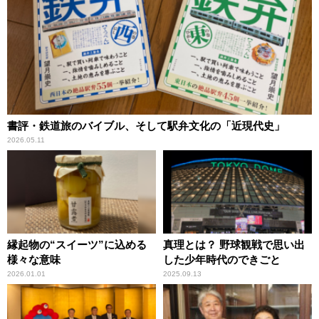
書評・鉄道旅のバイブル、そして駅弁文化の「近現代史」
2026.05.11
縁起物の“スイーツ”に込める
真理とは？ 野球観戦で思い出
様々な意味
した少年時代のできごと
2026.01.01
2025.09.13