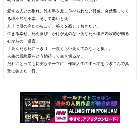
愛する人との別れ、誰も手を差し伸べられない孤独、突然襲ってく
る理不尽な不幸、そして老いと死。
九十七歳の今だからこそ、答えを残しておきたい。
生きる幸せ、死ぬ喜び—かけがえのないあなたへ瀬戸内寂聴が贈る
心からの「遺言」。
「死んだら死にっきり、一度くらい死んでみないと損」。
人生の最終章をどう納得して生き切るか。
だれにとっても切実なテーマに、作家人生のすべてをつぎこんで真
摯に答えた一冊。