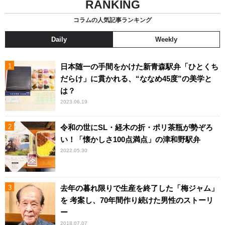
RANKING
コラムの人気記事ランキング
Daily
Weekly
日本随一の手間をかけた新青森駅弁「ひとくち
だらけ」に貫かれる、“ななめ45度”の美学と
は？
2023.06.19
令和の世にSL・経木の折・ポリ茶瓶が勢ぞろ
い！「懐かしさ100点満点」の津和野駅弁
2022.05.30
去年の暮れ限りで生産を終了した「梅ジャム」
を 考案し、70年間作り続けた男性のストーリ
ー
2018.07.07