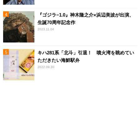
『ゴジラ−1.0』神木隆之介×浜辺美波が出演、
生誕70周年記念作
2023.11.04
キハ281系「北斗」引退！ 噴火湾を眺めてい
ただきたい海鮮駅弁
2022.09.30