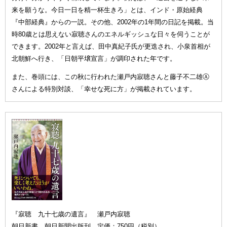
来を願うな。今日一日を精一杯生きろ」とは、インド・原始経典
『中部経典』からの一説。その他、2002年の1年間の日記を掲載。当
時80歳とは思えない寂聴さんのエネルギッシュな日々を伺うことが
できます。2002年と言えば、田中真紀子氏が更迭され、小泉首相が
北朝鮮へ行き、「日朝平壌宣言」が調印された年です。
また、巻頭には、この秋に行われた瀬戸内寂聴さんと藤子不二雄Ⓐ
さんによる特別対談、「幸せな死に方」が掲載されています。
『寂聴 九十七歳の遺言』 瀬戸内寂聴
朝日新書 朝日新聞出版刊 定価：750円（税別）