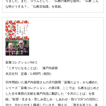
りました。また、コラムとして、「仏教の素朴な疑問」「仏教 こん
な時どうする？」「仏教豆知識」を収録。
寂庵コレクションVol.1
『くすりになることば』 瀬戸内寂聴
光文社刊 定価：1,400円（税別）
31年間続いた瀬戸内寂聴さんの月刊新聞「寂庵だより」から纏めた
シリーズ「寂庵コレクション」の第1弾。ここでは、仏教をはじめと
した古今東西の文献を瀬戸内流に翻訳した「今月のことば」を収
録。“欲望・生きる・苦しみ悲しみ・しあわせ・悟り”の5つの項目に
分け、分かりやすく構成しています。例えば、「過去を追うな。未