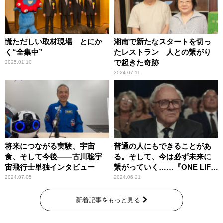
慌ただしい取材現場 とにか
湘南で新たなスタートを切っ
く“全集中”
たレストラン 人との繋がり
で起きた奇跡
2025.01.10
2024.07.11
将来につながる実験、宇宙
普通の人にもできることがあ
食、そして今後――古川聡宇
る。そして、今は必ず未来に
宙飛行士単独インタビュー
繋がっていく……『ONE LIFE
奇跡が繋いだ6000の命』
2024.07.05
2024.06.21
新着記事をもっと見る