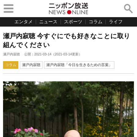
エンタメ
ニュース
スポーツ
コラム
ライフ
瀬戸内寂聴 今すぐにでも好きなことに取り
組んでください
瀬戸内寂聴
公開：
2021-03-14
（
2021-03-14
更新）
コラム
瀬戸内寂聴
瀬戸内寂聴「今日を生きるための言葉」