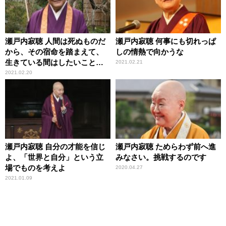
瀬戸内寂聴 人間は死ぬものだ
瀬戸内寂聴 何事にも切れっぱ
から、その宿命を踏まえて、
しの情熱で向かうな
生きている間はしたいことを
2021.02.21
しろ
2021.02.20
瀬戸内寂聴 自分の才能を信じ
瀬戸内寂聴 ためらわず前へ進
よ、「世界と自分」という立
みなさい。挑戦するのです
場でものを考えよ
2020.04.27
2021.01.09