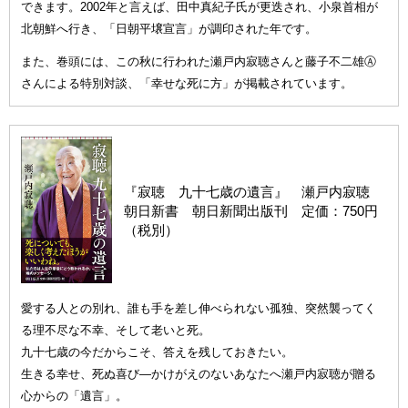
できます。2002年と言えば、田中真紀子氏が更迭され、小泉首相が
北朝鮮へ行き、「日朝平壌宣言」が調印された年です。
また、巻頭には、この秋に行われた瀬戸内寂聴さんと藤子不二雄Ⓐ
さんによる特別対談、「幸せな死に方」が掲載されています。
『寂聴 九十七歳の遺言』 瀬戸内寂聴
朝日新書 朝日新聞出版刊 定価：750円
（税別）
愛する人との別れ、誰も手を差し伸べられない孤独、突然襲ってく
る理不尽な不幸、そして老いと死。
九十七歳の今だからこそ、答えを残しておきたい。
生きる幸せ、死ぬ喜び—かけがえのないあなたへ瀬戸内寂聴が贈る
心からの「遺言」。