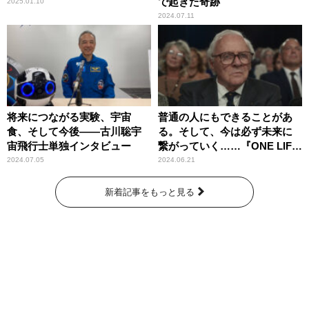
で起きた奇跡
2025.01.10
2024.07.11
将来につながる実験、宇宙
普通の人にもできることがあ
食、そして今後――古川聡宇
る。そして、今は必ず未来に
宙飛行士単独インタビュー
繋がっていく……『ONE LIFE
奇跡が繋いだ6000の命』
2024.07.05
2024.06.21
新着記事をもっと見る