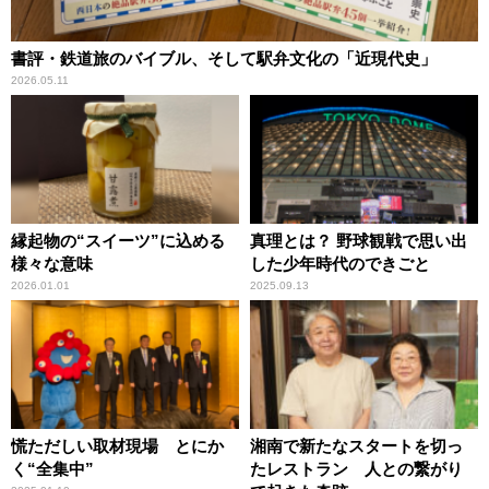
書評・鉄道旅のバイブル、そして駅弁文化の「近現代史」
2026.05.11
縁起物の“スイーツ”に込める
真理とは？ 野球観戦で思い出
様々な意味
した少年時代のできごと
2026.01.01
2025.09.13
慌ただしい取材現場 とにか
湘南で新たなスタートを切っ
く“全集中”
たレストラン 人との繋がり