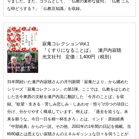
りました。また、コラムとして、「仏教の素朴な疑問」「仏教 こん
な時どうする？」「仏教豆知識」を収録。
寂庵コレクションVol.1
『くすりになることば』 瀬戸内寂聴
光文社刊 定価：1,400円（税別）
31年間続いた瀬戸内寂聴さんの月刊新聞「寂庵だより」から纏めた
シリーズ「寂庵コレクション」の第1弾。ここでは、仏教をはじめと
した古今東西の文献を瀬戸内流に翻訳した「今月のことば」を収
録。“欲望・生きる・苦しみ悲しみ・しあわせ・悟り”の5つの項目に
分け、分かりやすく構成しています。例えば、「過去を追うな。未
来を願うな。今日一日を精一杯生きろ」とは、インド・原始経典
『中部経典』からの一説。その他、2002年の1年間の日記を掲載。当
時80歳とは思えない寂聴さんのエネルギッシュな日々を伺うことが