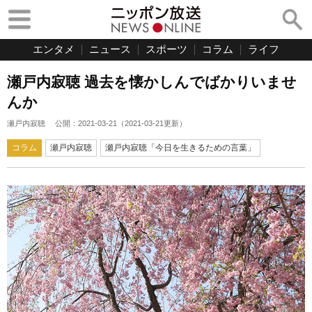
エンタメ
ニュース
スポーツ
コラム
ライフ
瀬戸内寂聴 過去を懐かしんでばかりいませ
んか
瀬戸内寂聴
公開：
2021-03-21
（
2021-03-21
更新）
コラム
瀬戸内寂聴
瀬戸内寂聴「今日を生きるための言葉」