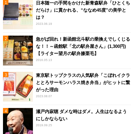
日本随一の手間をかけた新青森駅弁「ひとくち
だらけ」に貫かれる、“ななめ45度”の美学と
は？
2023.06.19
急がば回れ！新函館北斗駅の乗換えでしくじる
な！！～函館駅「北の駅弁屋さん」(1,300円)
【ライター望月の駅弁膝栗毛】
2016.05.13
東京駅トップクラスの人気駅弁「こぼれイクラ
ととろサーモンハラス焼き弁当」がヒットに繋
がった理由
2023.08.07
瀬戸内寂聴 ダメな時はダメ。人生はなるよう
にしかならない
2019.09.25