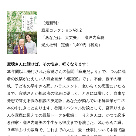
〈最新刊〉
寂庵コレクションVol.2
『あなたは、大丈夫』 瀬戸内寂聴
光文社刊 定価：1,400円（税別）
寂聴さんに話せば、その悩み、軽くなります！
30年間以上発行された寂聴さんの新聞『寂庵だより』で、つねに読
者の投稿がたえない人気企画が「相談室」です。不倫、親子の確
執、子どもの早すぎる死、ハラスメント、老いらくの恋愛にいたる
まで、寂聴さんが相談者の悩みに優しく、ときには厳しく、自由な
発想で答える悩み相談の決定版。あなたが悩んでいる解決策がこの
本の中にきっとあります。巻頭スペシャル対談として、宮沢りえさ
んを寂庵に迎えての最新トークを収録！ りえさんは、かつて恋多
き作家・瀬戸内晴美の半生から得度までを演じた、浅からぬご縁。
３年半ぶりの寂庵で、これまでの人生、愛・仕事について本音で語