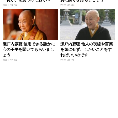
です
2021.03.06
2021.03.04
瀬戸内寂聴 信用できる誰かに
瀬戸内寂聴 他人の視線や言葉
心の不平を聞いてもらいまし
を気にせず、したいことをす
ょう
ればいいのです
2021.02.26
2021.02.22