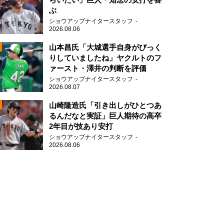
ぶ
2
ショウアップナイタースタッフ
2026.08.06
山本昌氏「大城選手自身がびっく
りしていましたね」ヤクルトのフ
ァースト・澤井の判断を評価
ショウアップナイタースタッフ
2026.08.07
2
山崎隆造氏「引き出しがひとつあ
るんだなと実証」巨人期待の高卒
2年目が技あり安打
ショウアップナイタースタッフ
2026.08.06
2