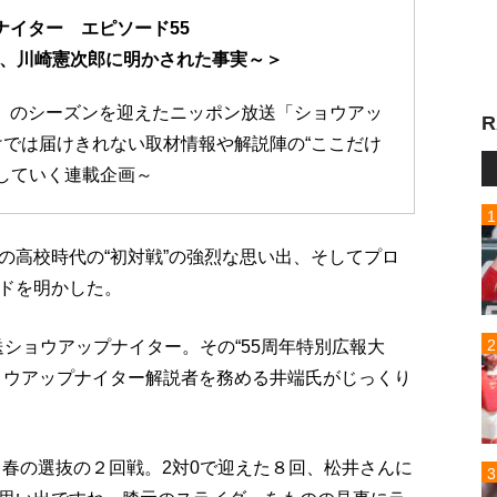
ナイター エピソード55
夜、川崎憲次郎に明かされた事実～＞
年」のシーズンを迎えたニッポン放送「ショウアッ
R
では届けきれない取材情報や解説陣の“ここだけ
介していく連載企画～
の高校時代の“初対戦”の強烈な思い出、そしてプロ
ドを明かした。
送ショウアップナイター。その“55周年特別広報大
ョウアップナイター解説者を務める井端氏がじっくり
、春の選抜の２回戦。2対0で迎えた８回、松井さんに