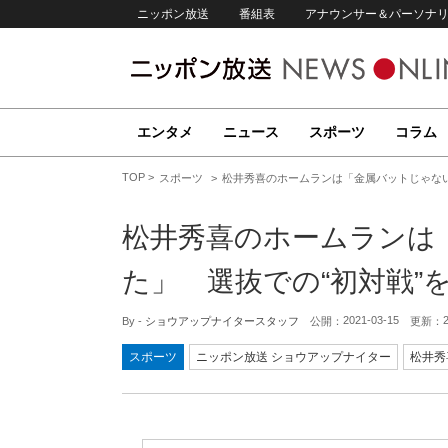
ニッポン放送
番組表
アナウンサー＆パーソナ
エンタメ
ニュース
スポーツ
コラム
TOP
スポーツ
松井秀喜のホームランは「金属バットじゃない
松井秀喜のホームランは
た」 選抜での“初対戦”
2021-03-15
By -
ショウアップナイタースタッフ
公開：
更新：
スポーツ
ニッポン放送 ショウアップナイター
松井秀