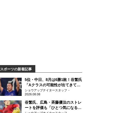
スポーツの新着記事
5位・中日、8月は6勝1敗！谷繁氏
「Aクラスの可能性が出てきてい
ますね」
ショウアップナイタースタッフ
2026.08.08
谷繁氏、広島・斉藤優汰のストレ
ートを評価も「ひとつ気になるこ
とが…」