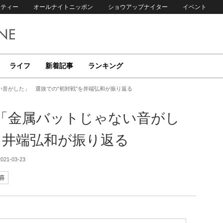
リティー
オールナイトニッポン
ショウアップナイター
イベント
ライフ
新着記事
ランキング
音がした」 選抜での“初対戦”を井端弘和が振り返る
「金属バットじゃない音がし
を井端弘和が振り返る
2021-03-23
喜