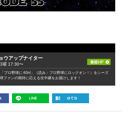
ショウアップナイター
日曜 17:30〜
「プロ野球に 60n!」（読み：プロ野球にロックオン！）をシーズ
球ファンの期待に応える生中継をお届けします！