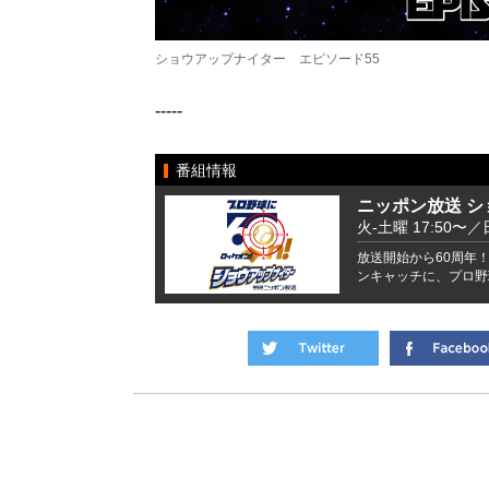
ショウアップナイター エピソード55
-----
番組情報
ニッポン放送 
火-土曜 17:50〜／
放送開始から60周年！
ンキャッチに、プロ野