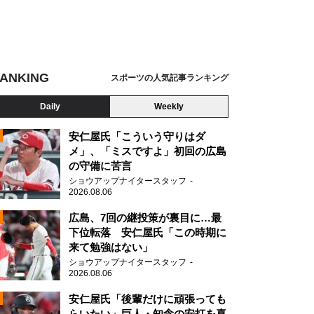
ANKING
スポーツの人気記事ランキング
Daily
Weekly
安仁屋氏「こういう守りはダ
メ」、「ミスですよ」初回の広島
の守備に苦言
ショウアップナイタースタッフ
2026.08.06
2
広島、7回の継投策が裏目に…最
下位転落 安仁屋氏「この時期に
来て勉強はない」
ショウアップナイタースタッフ
2026.08.06
2
安仁屋氏「後輩だけに頑張っても
らいたい」巨人・知念の安打を喜