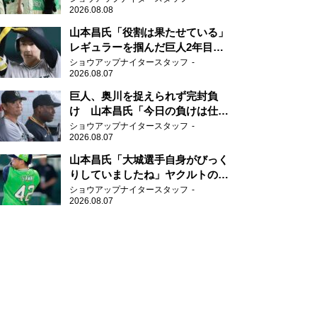
2026.08.08
山本昌氏「役割は果たせている」
レギュラーを掴んだ巨人2年目の
新人王候補
ショウアップナイタースタッフ
2026.08.07
巨人、奥川を捉えられず完封負
け 山本昌氏「今日の負けは仕方
がない」
ショウアップナイタースタッフ
2026.08.07
山本昌氏「大城選手自身がびっく
りしていましたね」ヤクルトのフ
ァースト・澤井の判断を評価
ショウアップナイタースタッフ
2026.08.07