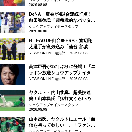
ショウアップナイタースタッフ
2026.08.08
DeNA・度会が4試合連続打点！
前田智徳氏「超積極的なバッター
はチャンスに強い」
ショウアップナイタースタッフ
2026.08.08
B.LEAGUE仙台89ERS・渡辺翔
太選手が意気込み「仙台‧宮城を
さらに盛り上げていきたいです」
NEWS ONLINE 編集部
2026.08.08
髙津臣吾が13年ぶりに登場！『ニ
ッポン放送ショウアップナイタ
ー』
NEWS ONLINE 編集部
2026.08.08
ヤクルト・内山壮真、超美技連
発！山本昌氏「猛打賞くらいの価
値」
ショウアップナイタースタッフ
2026.08.08
山本昌氏、ヤクルトにエール「自
信を持って欲しい」、「ファンの
方も毎日応援してくれています」
ショウアップナイタースタッフ