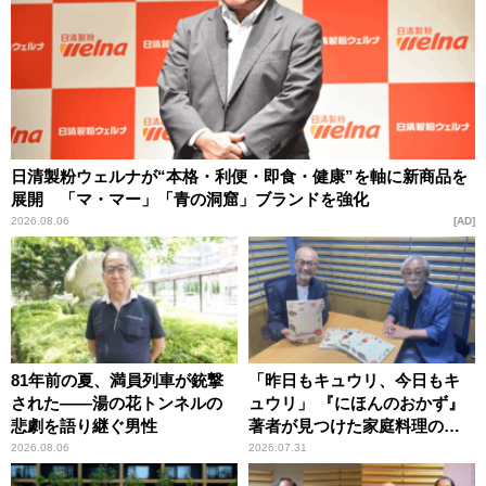
日清製粉ウェルナが“本格・利便・即食・健康”を軸に新商品を
展開 「マ・マー」「青の洞窟」ブランドを強化
2026.08.06
AD
81年前の夏、満員列車が銃撃
「昨日もキュウリ、今日もキ
された――湯の花トンネルの
ュウリ」 『にほんのおかず』
悲劇を語り継ぐ男性
著者が見つけた家庭料理の知
恵
2026.08.06
2026.07.31