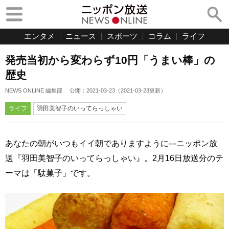
エンタメ
ニュース
スポーツ
コラム
ライフ
発売当初から変わらず10円「うまい棒」の
歴史
NEWS ONLINE 編集部
公開：
2021-03-23
（
2021-03-23
更新）
ライフ
羽田美智子のいってらっしゃい
あなたの朝がいつもイイ朝でありますように---ニッポン放
送『羽田美智子のいってらっしゃい』。2月16日放送分のテ
ーマは「駄菓子」です。