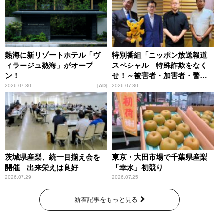
熱海に新リゾートホテル「ヴ
特別番組「ニッポン放送報道
ィラージュ熱海」がオープ
スペシャル 特殊詐欺をなく
ン！
せ！～被害者・加害者・警視
庁が語るトクリュウの実態
2026.07.30
AD
2026.07.30
～」放送
茨城県産梨、統一目揃え会を
東京・大田市場で千葉県産梨
開催 出来栄えは良好
「幸水」初競り
2026.07.29
2026.07.25
新着記事をもっと見る