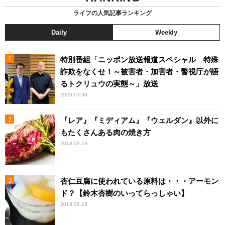
ライフの人気記事ランキング
Daily
Weekly
特別番組「ニッポン放送報道スペシャル 特殊
詐欺をなくせ！～被害者・加害者・警視庁が語
るトクリュウの実態～」放送
2026.07.30
『レア』『ミディアム』『ウェルダン』以外に
もたくさんある肉の焼き方
2018.09.19
杏仁豆腐に使われている原料は・・・アーモン
ド？【鈴木杏樹のいってらっしゃい】
2016.06.15