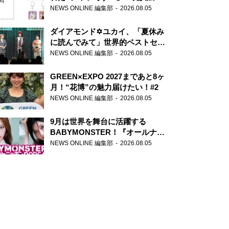
天下無双』初の番組グッズ発売
NEWS ONLINE 編集部
2026.08.05
ダイアモンド✡ユカイ、「夏休み
に読んでみて」世界的ベストセラ
ー『アナスタシア』を紹介
NEWS ONLINE 編集部
2026.08.05
GREEN×EXPO 2027まであと8ヶ
月！“花博”の魅力届けたい！#2
NEWS ONLINE 編集部
2026.08.05
9月は世界を舞台に活躍する
BABYMONSTER！『オールナイ
トニッポンPODCAST』月替わり
NEWS ONLINE 編集部
2026.08.05
パーソナリティ