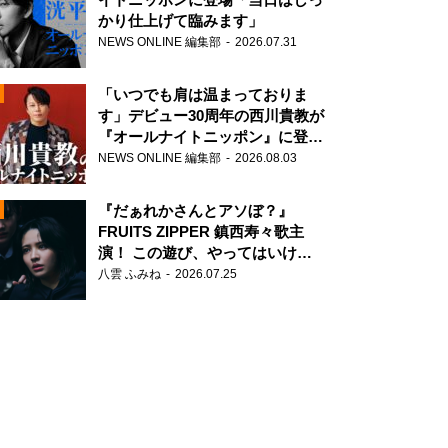
かり仕上げて臨みます」
NEWS ONLINE 編集部
2026.07.31
「いつでも肩は温まっておりま
す」デビュー30周年の西川貴教が
『オールナイトニッポン』に登
場！
NEWS ONLINE 編集部
2026.08.03
N
『だぁれかさんとアソぼ？』
FRUITS ZIPPER 鎮西寿々歌主
演！ この遊び、やってはいけま
せん。
八雲 ふみね
2026.07.25
N