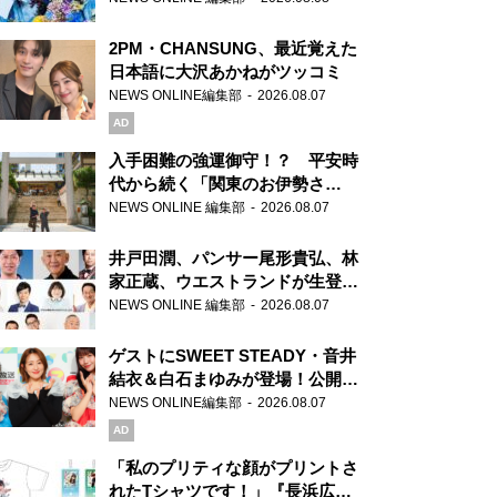
2PM・CHANSUNG、最近覚えた
日本語に大沢あかねがツッコミ
NEWS ONLINE編集部
2026.08.07
AD
入手困難の強運御守！？ 平安時
代から続く「関東のお伊勢さ
ま」、芝大神宮にてランパンプス
NEWS ONLINE 編集部
2026.08.07
が合格祈願！
井戸田潤、パンサー尾形貴弘、林
家正蔵、ウエストランドが生登
場！『ラジオビバリー昼ズ』
NEWS ONLINE 編集部
2026.08.07
ゲストにSWEET STEADY・音井
結衣＆白石まゆみが登場！公開収
録で素顔全開！
NEWS ONLINE編集部
2026.08.07
AD
「私のプリティな顔がプリントさ
れたTシャツです！」『長浜広奈