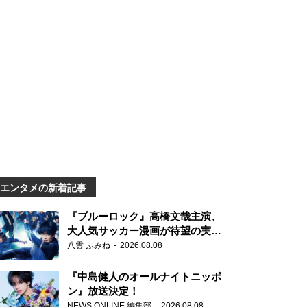
エンタメの新着記事
『ブルーロック』高橋文哉主演、
大人気サッカー漫画が待望の実写
映画に
八雲 ふみね
2026.08.08
『中島健人のオールナイトニッポ
ン』放送決定！
NEWS ONLINE 編集部
2026.08.08