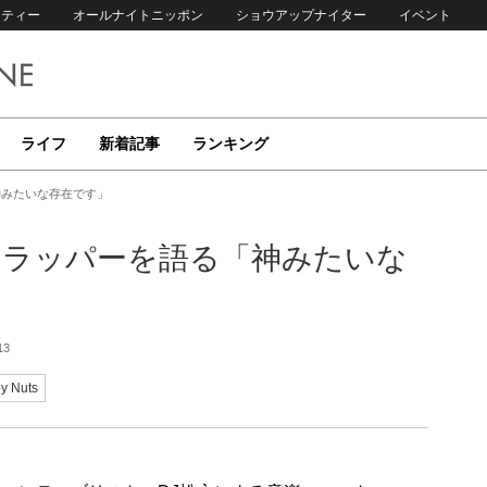
リティー
オールナイトニッポン
ショウアップナイター
イベント
ライフ
新着記事
ランキング
「神みたいな存在です」
番ヤバいラッパーを語る「神みたいな
13
y Nuts