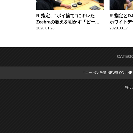
R-指定、“ポイ捨て”にキレた
R-指定と
Zeebraの教えを明かす「ビーボ
ホワイトデ
ーイは街で遊んで街で生きている
「ひど過ぎ
2020.01.28
2020.03.17
んだから」
CATEG
「ニッポン放送 NEWS ONLIN
当ウ