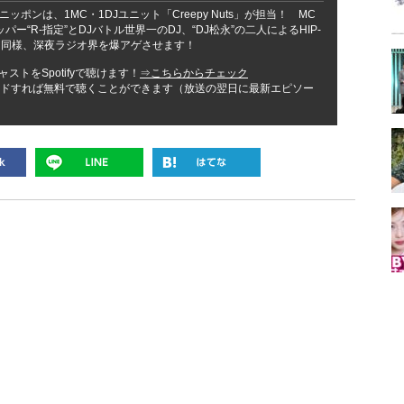
ポンは、1MC・1DJユニット「Creepy Nuts」が担当！ MC
ー“R-指定”とDJバトル世界一のDJ、“DJ松永”の二人によるHIP-
ア同様、深夜ラジオ界を爆アゲさせます！
ストをSpotifyで聴けます！
⇒こちらからチェック
ンロードすれば無料で聴くことができます（放送の翌日に最新エピソー