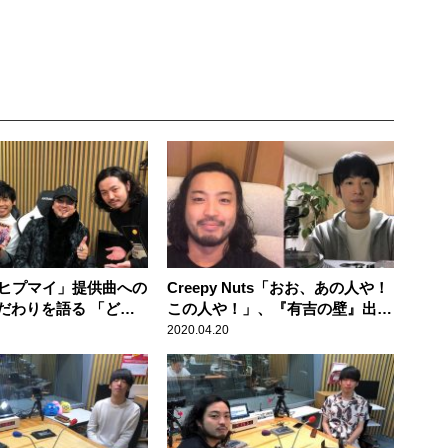
「ヒプマイ」提供曲への
Creepy Nuts「おお、あの人や！
だわりを語る 「どつ
この人や！」、『有吉の壁』出演
」岩崎諒太＆黒田崇矢
で大興奮
2020.04.20