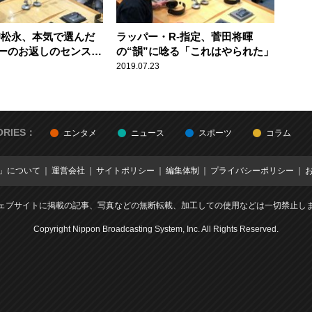
DJ松永、本気で選んだ
ラッパー・R-指定、菅田将暉
ーのお返しのセンスに
の“韻”に唸る「これはやられた」
る…」
2019.07.23
ORIES：
エンタメ
ニュース
スポーツ
コラム
E」について
運営会社
サイトポリシー
編集体制
プライバシーポリシー
ェブサイトに掲載の記事、写真などの無断転載、加工しての使用などは一切禁止し
Copyright Nippon Broadcasting System, Inc. All Rights Reserved.