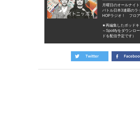
月曜日のオールナイトニッ
バトル日本3連覇のラッパ
HOPラジオ！ フロ
★再編集したポッドキャ
～Spotifyをダウ
ドを配信予定です）