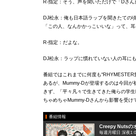
R-指定：そう、声を聞いただけで「Dさ
DJ松永：俺も日本語ラップを聞きたての頃
「この人、なんかかっこいいな」って、耳
R-指定：だよな。
DJ松永：ラップに慣れていない人の耳に
番組ではこれまでに何度も“RHYMEST
あるが、Mummy-Dが登場するのは今回
きず、「平々凡々で生きてきた俺らの学生
ちゃめちゃMummy-Dさんから影響を受
番組情報
Creepy Nu
毎週月曜日 深夜1:00