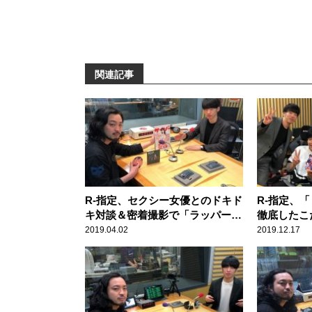
関連記事
R-指定、セクシー女優とのドキド
R-指定、
キ対談＆密着撮影で「ラッパーに
徹底したこ
なって良かった…」
いたれ本舗
2019.04.02
2019.12.17
が生出演！