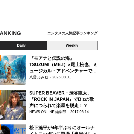
ANKING
エンタメの人気記事ランキング
Daily
Weekly
『モアナと伝説の海』
TSUZUMI（ME:I）×尾上松也、ミ
ュージカル・アドベンチャーで美
N
声を響かせる
八雲 ふみね
2026.08.01
SUPER BEAVER・渋谷龍太、
『ROCK IN JAPAN』でB’zの歌
声につられて楽屋を脱走！？
NEWS ONLINE 編集部
2017.08.14
松下洸平が4年半ぶりにオールナ
イトニッポンに登場「当日はしっ