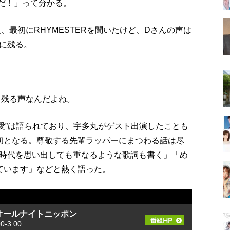
んだ！」って分かる。
、最初にRHYMESTERを聞いたけど、Dさんの声は
に残る。
も残る声なんだよね。
ER愛”は語られており、宇多丸がゲスト出演したことも
が初となる。尊敬する先輩ラッパーにまつわる話は尽
時代を思い出しても重なるような歌詞も書く」「め
けています」などと熱く語った。
tsのオールナイトニッポン
-3:00