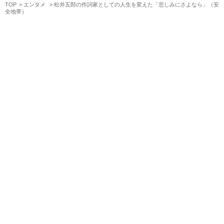
TOP
エンタメ
松井五郎の作詞家としての人生を変えた「悲しみにさよなら」（安
全地帯）