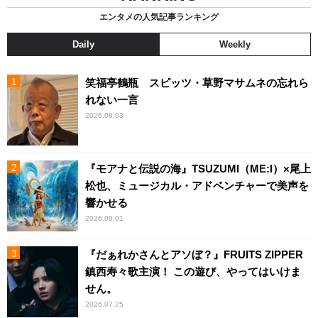
エンタメの人気記事ランキング
Daily
Weekly
笑福亭鶴瓶 スピッツ・草野マサムネの忘れら
れない一言
2026.08.03
『モアナと伝説の海』TSUZUMI（ME:I）×尾上
松也、ミュージカル・アドベンチャーで美声を
響かせる
2026.08.01
『だぁれかさんとアソぼ？』FRUITS ZIPPER
鎮西寿々歌主演！ この遊び、やってはいけま
せん。
2026.07.25