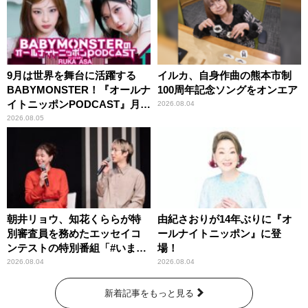
9月は世界を舞台に活躍する
イルカ、自身作曲の熊本市制
BABYMONSTER！『オールナ
100周年記念ソングをオンエア
イトニッポンPODCAST』月替
2026.08.04
わりパーソナリティ
2026.08.05
朝井リョウ、知花くららが特
由紀さおりが14年ぶりに『オ
別審査員を務めたエッセイコ
ールナイトニッポン』に登
ンテストの特別番組「#いまあ
場！
なたに伝えたいこと」
2026.08.04
2026.08.04
新着記事をもっと見る