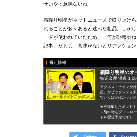
せいや：意味ないね。
霜降り明星がネットニュースで取り上げられ
れることが多々あると述べた粗品。しかし
ードが使われていたため、「何が訃報やね
記事」だとし、意味がないとリアクション
番組情報
霜降り明星のオ
毎週金曜 深夜 1:00 -
アグネス・チャンが好
星」がビッグシティ東
でいくぽかぽかラジオ
★再編集したポッドキャ
～Spotifyをダウ
ドを配信予定です）