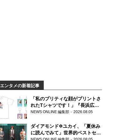
エンタメの新着記事
「私のプリティな顔がプリントさ
れたTシャツです！」『長浜広奈
天下無双』初の番組グッズ発売
NEWS ONLINE 編集部
2026.08.05
ダイアモンド✡ユカイ、「夏休み
に読んでみて」世界的ベストセラ
ー『アナスタシア』を紹介
NEWS ONLINE 編集部
2026.08.05