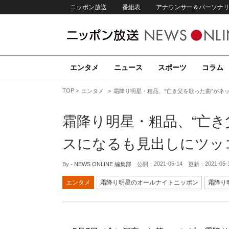
ニッポン放送
番組表
アナウンサー＆パーソナ
エンタメ
ニュース
スポーツ
コラム
TOP
エンタメ
霜降り明星・粗品、“亡き父を歌った曲”がネ
霜降り明星・粗品、“亡き
スになるも見出しにツッ
2021-05-14
2021-05-
By -
NEWS ONLINE 編集部
公開：
更新：
エンタメ
霜降り明星のオールナイトニッポン
霜降り