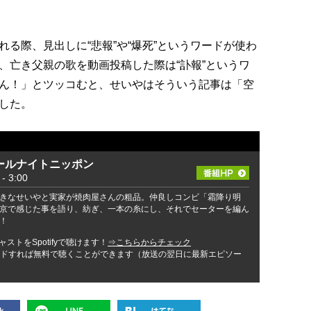
る際、見出しに“悲報”や“爆死”というワードが使わ
、亡き父親の歌を動画投稿した際は“訃報”というワ
ん！」とツッコむと、せいやはそういう記事は「空
した。
ールナイトニッポン
 3:00
きなせいやと実家が焼肉屋さんの粗品。仲良しコンビ「霜降り明
京で感じた事を語り、紡ぎ、一本の糸にし、それでセーターを編ん
！
ストをSpotifyで聴けます！
⇒こちらからチェック
ンロードすれば無料で聴くことができます（放送の翌日に最新エピソー