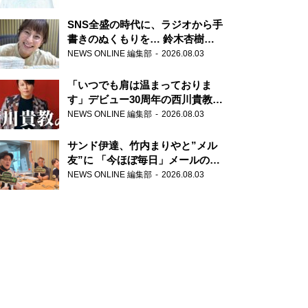
SNS全盛の時代に、ラジオから手
書きのぬくもりを… 鈴木杏樹の
直筆はがきが届く！
NEWS ONLINE 編集部
2026.08.03
『MUSIC10』こちら有楽町駅前
郵便局
「いつでも肩は温まっておりま
す」デビュー30周年の西川貴教が
『オールナイトニッポン』に登
NEWS ONLINE 編集部
2026.08.03
場！
サンド伊達、竹内まりやと”メル
友”に 「今ほぼ毎日」メールのや
り取り明かす
NEWS ONLINE 編集部
2026.08.03