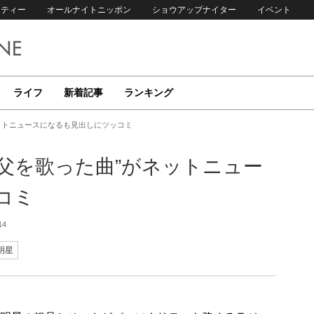
リティー
オールナイトニッポン
ショウアップナイター
イベント
ライフ
新着記事
ランキング
ットニュースになるも見出しにツッコミ
父を歌った曲”がネットニュー
コミ
14
明星