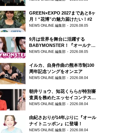
GREEN×EXPO 2027まであと8ヶ
月！“花博”の魅力届けたい！#2
NEWS ONLINE 編集部
2026.08.05
9月は世界を舞台に活躍する
BABYMONSTER！『オールナイ
トニッポンPODCAST』月替わり
NEWS ONLINE 編集部
2026.08.05
パーソナリティ
イルカ、自身作曲の熊本市制100
周年記念ソングをオンエア
NEWS ONLINE 編集部
2026.08.04
朝井リョウ、知花くららが特別審
査員を務めたエッセイコンテスト
の特別番組「#いまあなたに伝え
NEWS ONLINE 編集部
2026.08.04
たいこと」
由紀さおりが14年ぶりに『オール
ナイトニッポン』に登場！
NEWS ONLINE 編集部
2026.08.04