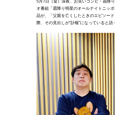
5月7日（金）深夜、お笑いコンビ・霜降
オ番組「霜降り明星のオールナイトニッポ
品が、「父親を亡くしたときのエピソード
際、その見出しが“訃報”になっていると語