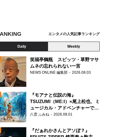
ANKING
エンタメの人気記事ランキング
Daily
Weekly
笑福亭鶴瓶 スピッツ・草野マサ
ムネの忘れられない一言
NEWS ONLINE 編集部
2026.08.03
N
『モアナと伝説の海』
TSUZUMI（ME:I）×尾上松也、ミ
ュージカル・アドベンチャーで美
声を響かせる
八雲 ふみね
2026.08.01
『だぁれかさんとアソぼ？』
FRUITS ZIPPER 鎮西寿々歌主