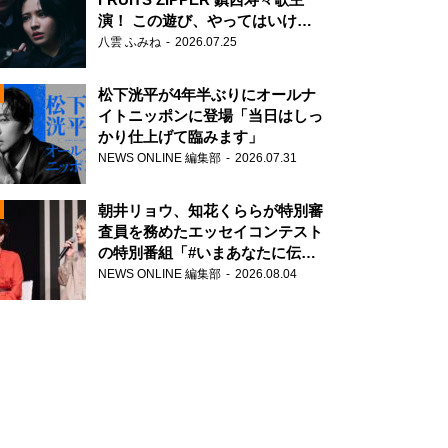
演！ この遊び、やってはいけま
せん。
八雲 ふみね
2026.07.25
松下洸平が4年半ぶりにオールナ
イトニッポンに登場「当日はしっ
かり仕上げて臨みます」
NEWS ONLINE 編集部
2026.07.31
N
朝井リョウ、知花くららが特別審
査員を務めたエッセイコンテスト
の特別番組「#いまあなたに伝え
たいこと」
NEWS ONLINE 編集部
2026.08.04
N