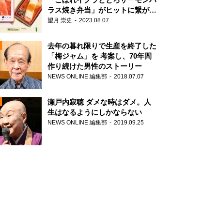
ラス焼き弁当」がヒットに繋がっ
た理由
望月 崇史
2023.08.07
N
去年の暮れ限りで生産を終了した
「梅ジャム」を 考案し、70年間
作り続けた男性のストーリー
NEWS ONLINE 編集部
2018.07.07
瀬戸内寂聴 ダメな時はダメ。人
生はなるようにしかならない
NEWS ONLINE 編集部
2019.09.25