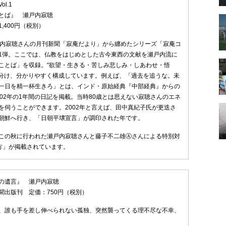
l.1
とば』 瀬戸内寂聴
,400円（税別）
戸内寂聴さんの月刊新聞「寂庵だより」から纏めたシリーズ「寂庵コ
1弾。ここでは、仏教をはじめとした古今東西の文献を瀬戸内流に
ことば」を収録。“欲望・生きる・苦しみ悲しみ・しあわせ・悟
に分け、分かりやすく構成しています。例えば、「過去を追うな。未
一日を精一杯生きろ」とは、インド・原始経典『中部経典』からの
002年の1年間の日記を掲載。当時80歳とは思えない寂聴さんのエネ
を伺うことができます。2002年と言えば、田中真紀子氏が更迭さ
朝鮮へ行き、「日朝平壌宣言」が調印された年です。
この秋に行われた瀬戸内寂聴さんと藤子不二雄Ⓐさんによる特別対
方」が掲載されています。
の遺言』 瀬戸内寂聴
聞出版刊 定価：750円（税別）
、誰も手を差し伸べられない孤独、突然襲ってくる理不尽な不幸、