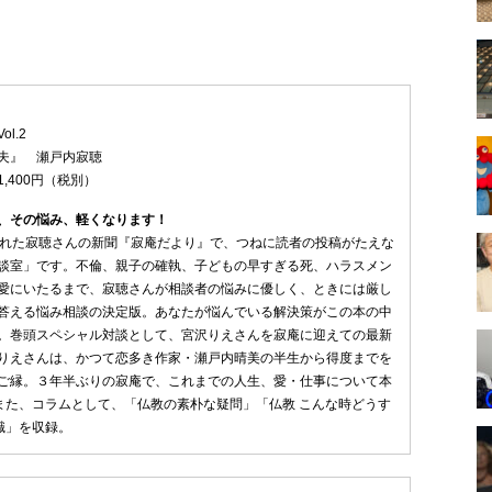
l.2
夫』 瀬戸内寂聴
,400円（税別）
、その悩み、軽くなります！
された寂聴さんの新聞『寂庵だより』で、つねに読者の投稿がたえな
談室」です。不倫、親子の確執、子どもの早すぎる死、ハラスメン
愛にいたるまで、寂聴さんが相談者の悩みに優しく、ときには厳し
答える悩み相談の決定版。あなたが悩んでいる解決策がこの本の中
。巻頭スペシャル対談として、宮沢りえさんを寂庵に迎えての最新
りえさんは、かつて恋多き作家・瀬戸内晴美の半生から得度までを
ご縁。３年半ぶりの寂庵で、これまでの人生、愛・仕事について本
また、コラムとして、「仏教の素朴な疑問」「仏教 こんな時どうす
識」を収録。