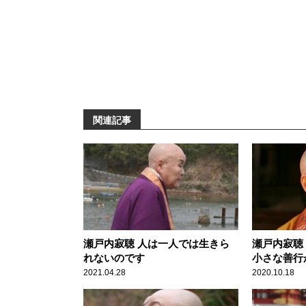
関連記事
瀬戸内寂聴 人は一人では生きら
瀬戸内寂聴
れないのです
小さな善行
2021.04.28
2020.10.18