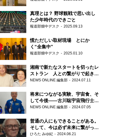
真理とは？ 野球観戦で思い出し
た少年時代のできごと
報道部畑中デスク
2025.09.13
慌ただしい取材現場 とにか
く“全集中”
報道部畑中デスク
2025.01.10
湘南で新たなスタートを切ったレ
ストラン 人との繋がりで起きた
奇跡
NEWS ONLINE 編集部
2024.07.11
将来につながる実験、宇宙食、そ
して今後――古川聡宇宙飛行士単
独インタビュー
NEWS ONLINE 編集部
2024.07.05
普通の人にもできることがある。
そして、今は必ず未来に繋がって
いく……『ONE LIFE 奇跡が繋い
ひろた みゆ紀
2024.06.21