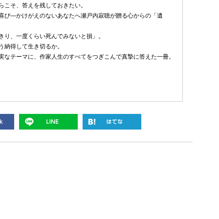
らこそ、答えを残しておきたい。
喜び—かけがえのないあなたへ瀬戸内寂聴が贈る心からの「遺
きり、一度くらい死んでみないと損」。
う納得して生き切るか。
実なテーマに、作家人生のすべてをつぎこんで真摯に答えた一冊。