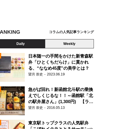
ANKING
コラムの人気記事ランキング
Daily
Weekly
日本随一の手間をかけた新青森駅
弁「ひとくちだらけ」に貫かれ
る、“ななめ45度”の美学とは？
望月 崇史
2023.06.19
急がば回れ！新函館北斗駅の乗換
えでしくじるな！！～函館駅「北
の駅弁屋さん」(1,300円) 【ライ
ター望月の駅弁膝栗毛】
望月 崇史
2016.05.13
N
東京駅トップクラスの人気駅弁
「こぼれイクラととろサーモンハ