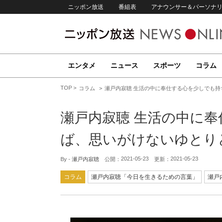
ニッポン放送
番組表
アナウンサー＆パーソナ
エンタメ
ニュース
スポーツ
コラム
TOP
コラム
瀬戸内寂聴 生活の中に奉仕する心を少しでも
瀬戸内寂聴 生活の中に
ば、思いがけないゆとり
2021-05-23
2021-05-23
By -
瀬戸内寂聴
公開：
更新：
コラム
瀬戸内寂聴「今日を生きるための言葉」
瀬戸