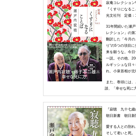
寂庵コレクションVo
『くすりになるこ
光文社刊 定価：1
31年間続いた瀬
レクション」の第
翻訳した「今月の
り”の5つの項目
来を願うな。今日
一説。その他、2
ルギッシュな日々
れ、小泉首相が北
また、巻頭には、
談、「幸せな死に
『寂聴 九十七歳
朝日新書 朝日新
愛する人との別れ
そして老いと死。