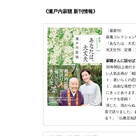
《瀬戸内寂聴 新刊情報》
〈最新刊〉
寂庵コレクションVo
『あなたは、大丈
光文社刊 定価：1
寂聴さんに話せば
30年間以上発行
い人気企画が「相
ト、老いらくの恋
く、自由な発想で
にきっとあります
トークを収録！ 
演じた、浅からぬ
音で語りました。
る？」「仏教豆知