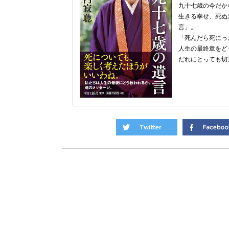
九十七歳の今だか
生きる幸せ、死ぬ
言」。
「死んだら死にっ
人生の最終章をど
だれにとっても切