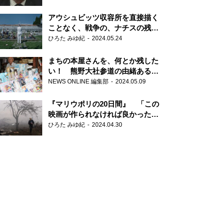
だ6000の命』
アウシュビッツ収容所を直接描く
ことなく、戦争の、ナチスの残虐
さが見える映画 『関心領域』
ひろた みゆ紀
2024.05.24
まちの本屋さんを、何とか残した
い！ 熊野大社参道の由緒ある書
店・三代目の強い思い
NEWS ONLINE 編集部
2024.05.09
『マリウポリの20日間』 「この
映画が作られなければ良かった」
と語る監督
ひろた みゆ紀
2024.04.30