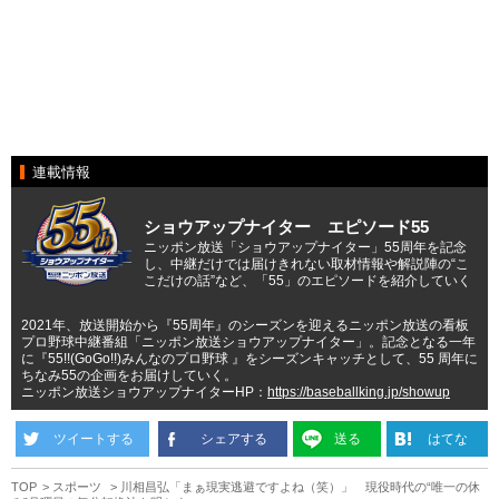
連載情報
ショウアップナイター エピソード55
ニッポン放送「ショウアップナイター」55周年を記念
し、中継だけでは届けきれない取材情報や解説陣の“こ
こだけの話”など、「55」のエピソードを紹介していく
2021年、放送開始から『55周年』のシーズンを迎えるニッポン放送の看板
プロ野球中継番組「ニッポン放送ショウアップナイター」。記念となる一年
に『55!!(GoGo!!)みんなのプロ野球 』をシーズンキャッチとして、55 周年に
ちなみ55の企画をお届けしていく。
ニッポン放送ショウアップナイターHP：
https://baseballking.jp/showup
ツイートする
シェアする
送る
はてな
TOP
スポーツ
川相昌弘「まぁ現実逃避ですよね（笑）」 現役時代の“唯一の休