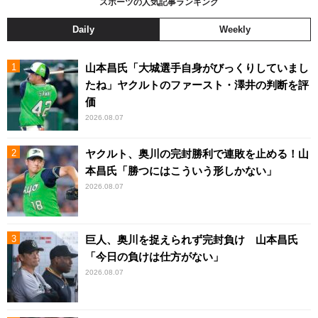
スポーツの人気記事ランキング
Daily
Weekly
山本昌氏「大城選手自身がびっくりしていまし
たね」ヤクルトのファースト・澤井の判断を評
価
2026.08.07
ヤクルト、奥川の完封勝利で連敗を止める！山
本昌氏「勝つにはこういう形しかない」
2026.08.07
巨人、奥川を捉えられず完封負け 山本昌氏
「今日の負けは仕方がない」
2026.08.07