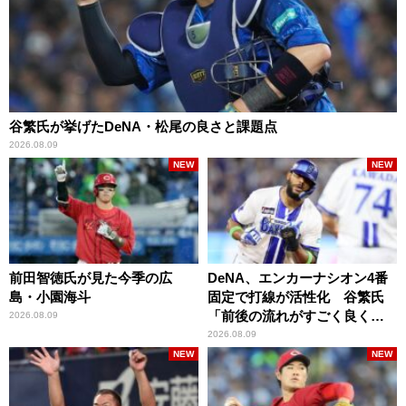
谷繁氏が挙げたDeNA・松尾の良さと課題点
2026.08.09
NEW
NEW
前田智徳氏が見た今季の広
DeNA、エンカーナシオン4番
島・小園海斗
固定で打線が活性化 谷繁氏
「前後の流れがすごく良くな
2026.08.09
りましたね」
2026.08.09
NEW
NEW