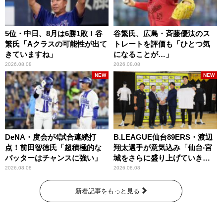
5位・中日、8月は6勝1敗！谷
谷繁氏、広島・斉藤優汰のス
繁氏「Aクラスの可能性が出て
トレートを評価も「ひとつ気
きていますね」
になることが…」
2026.08.08
2026.08.08
NEW
NEW
DeNA・度会が4試合連続打
B.LEAGUE仙台89ERS・渡辺
点！前田智徳氏「超積極的な
翔太選手が意気込み「仙台‧宮
バッターはチャンスに強い」
城をさらに盛り上げていきた
いです」
2026.08.08
2026.08.08
新着記事をもっと見る