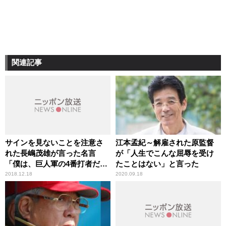
関連記事
サインを見ないことを注意さ
江本孟紀～解雇された原監督
れた長嶋茂雄が言った名言
が「人生でこんな屈辱を受け
「僕は、巨人軍の4番打者だ
たことはない」と言った
よ。サインなんて、“打て”以
2018.12.18
2020.09.18
外に、あるわけないじゃな
い」