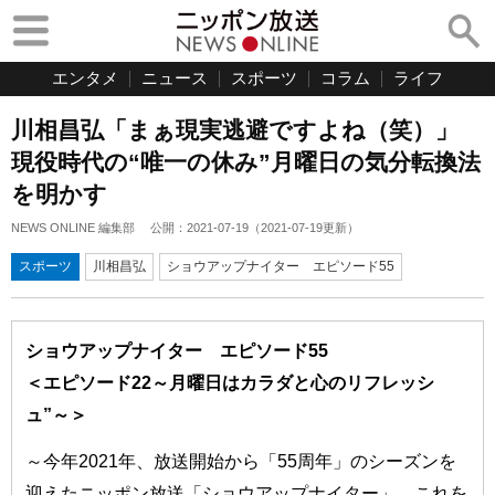
エンタメ
ニュース
スポーツ
コラム
ライフ
川相昌弘「まぁ現実逃避ですよね（笑）」
現役時代の“唯一の休み”月曜日の気分転換法
を明かす
NEWS ONLINE 編集部
公開：
2021-07-19
（
2021-07-19
更新）
スポーツ
川相昌弘
ショウアップナイター エピソード55
ショウアップナイター エピソード55
＜エピソード22～月曜日はカラダと心のリフレッシ
ュ”～＞
～今年2021年、放送開始から「55周年」のシーズンを
迎えたニッポン放送「ショウアップナイター」。これを