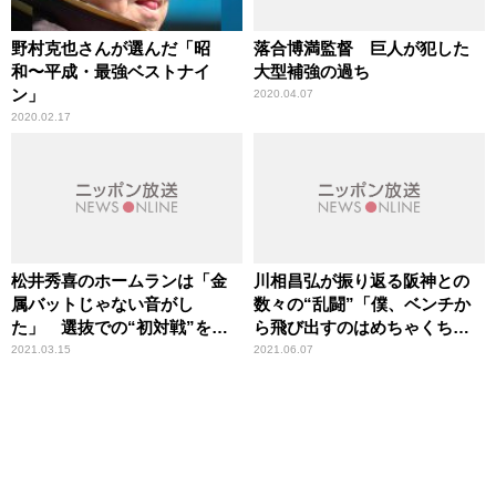
野村克也さんが選んだ「昭
落合博満監督 巨人が犯した
和〜平成・最強ベストナイ
大型補強の過ち
ン」
2020.04.07
2020.02.17
松井秀喜のホームランは「金
川相昌弘が振り返る阪神との
属バットじゃない音がし
数々の“乱闘”「僕、ベンチか
た」 選抜での“初対戦”を井
ら飛び出すのはめちゃくちゃ
端弘和が振り返る
早かった（笑）」
2021.03.15
2021.06.07