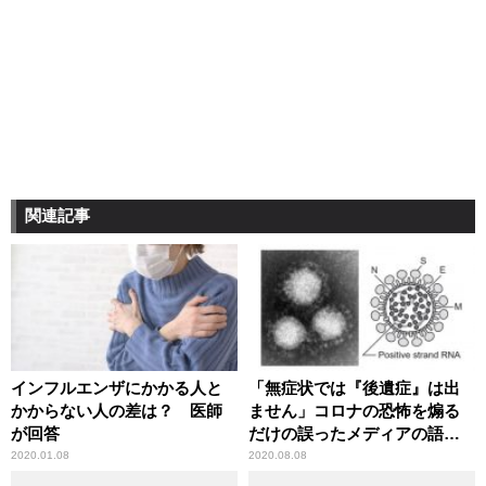
関連記事
インフルエンザにかかる人と
「無症状では『後遺症』は出
かからない人の差は？ 医師
ません」コロナの恐怖を煽る
が回答
だけの誤ったメディアの語法
に辛坊治郎が異議
2020.01.08
2020.08.08