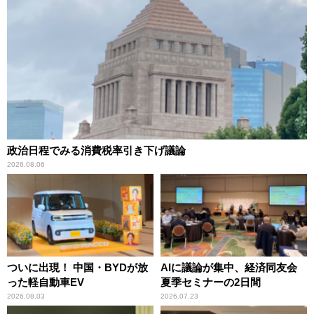
政治日程でみる消費税率引き下げ議論
2026.08.06
ついに出現！ 中国・BYDが放
AIに議論が集中、経済同友会
った軽自動車EV
夏季セミナーの2日間
2026.08.03
2026.07.23