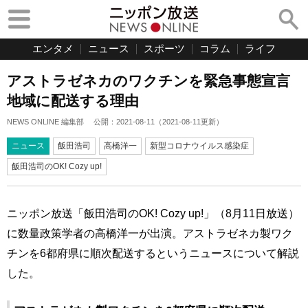
エンタメ
ニュース
スポーツ
コラム
ライフ
アストラゼネカのワクチンを緊急事態宣言
地域に配送する理由
NEWS ONLINE 編集部
公開：
2021-08-11
（
2021-08-11
更新）
ニュース
飯田浩司
高橋洋一
新型コロナウイルス感染症
飯田浩司のOK! Cozy up!
ニッポン放送「飯田浩司のOK! Cozy up!」（8月11日放送）
に数量政策学者の高橋洋一が出演。アストラゼネカ製ワク
チンを6都府県に順次配送するというニュースについて解説
した。