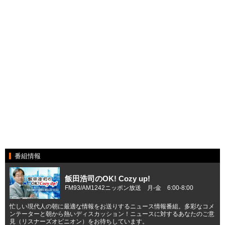
番組情報
飯田浩司のOK! Cozy up!
FM93/AM1242ニッポン放送 月-金 6:00-8:00
忙しい現代人の朝に最適な情報をお送りするニュース情報番組。多彩なコメ
ンテーターと朝から熱いディスカッション！ニュースに対するあなたのご意
見（リスナーズオピニオン）をお待ちしています。