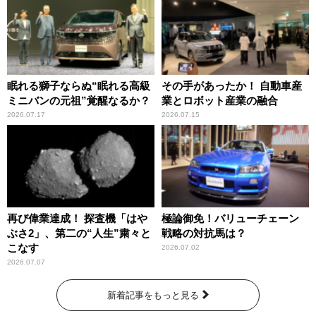
眠れる獅子ならぬ“眠れる高級
その手があったか！ 自動車産
ミニバンの元祖”覚醒なるか？
業とロボット産業の融合
2026.07.17
2026.07.15
再び偉業達成！ 探査機「はや
極論御免！バリューチェーン
ぶさ2」、第二の“人生”粛々と
戦略の対抗馬は？
こなす
2026.07.02
2026.07.07
新着記事をもっと見る