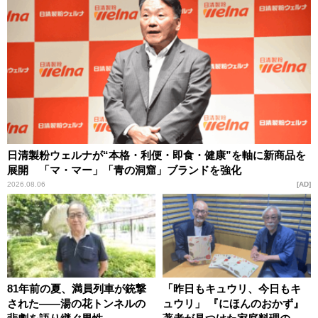
日清製粉ウェルナが“本格・利便・即食・健康”を軸に新商品を
展開 「マ・マー」「青の洞窟」ブランドを強化
2026.08.06
AD
81年前の夏、満員列車が銃撃
「昨日もキュウリ、今日もキ
された――湯の花トンネルの
ュウリ」 『にほんのおかず』