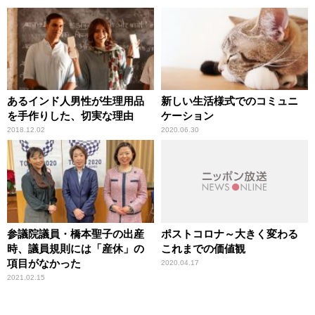
あるインド人男性が生理用品
新しい生活様式でのコミュニ
を手作りした、切実な理由
ケーション
2018.12.02
2020.06.30
参議院議員・橋本聖子の出産
ポストコロナ～大きく変わる
時、議員規則には「産休」の
これまでの価値観
項目がなかった
2020.04.17
2021.02.15