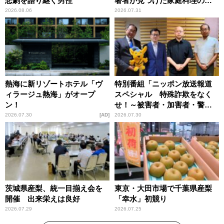
悲劇を語り継ぐ男性
著者が見つけた家庭料理の知
恵
2026.08.06
2026.07.31
熱海に新リゾートホテル「ヴ
特別番組「ニッポン放送報道
ィラージュ熱海」がオープ
スペシャル 特殊詐欺をなく
ン！
せ！～被害者・加害者・警視
庁が語るトクリュウの実態
2026.07.30
AD
2026.07.30
～」放送
茨城県産梨、統一目揃え会を
東京・大田市場で千葉県産梨
開催 出来栄えは良好
「幸水」初競り
2026.07.29
2026.07.25