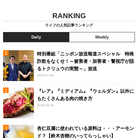
RANKING
ライフの人気記事ランキング
Daily
Weekly
特別番組「ニッポン放送報道スペシャル 特殊
詐欺をなくせ！～被害者・加害者・警視庁が語
るトクリュウの実態～」放送
2026.07.30
『レア』『ミディアム』『ウェルダン』以外に
もたくさんある肉の焼き方
2018.09.19
杏仁豆腐に使われている原料は・・・アーモン
ド？【鈴木杏樹のいってらっしゃい】