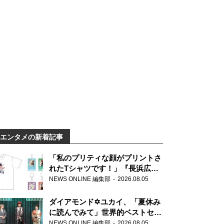
エンタメの新着記事
「私のプリティな顔がプリントさ
れたTシャツです！」『長浜広奈
天下無双』初の番組グッズ発売
NEWS ONLINE 編集部
2026.08.05
ダイアモンド✡ユカイ、「夏休み
に読んでみて」世界的ベストセラ
ー『アナスタシア』を紹介
NEWS ONLINE 編集部
2026.08.05