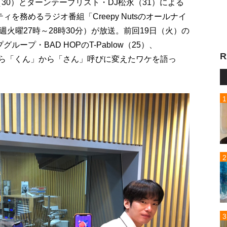
（30）とターンテーブリスト・DJ松永（31）による
ティを務めるラジオ番組「Creepy Nutsのオールナイ
週火曜27時～28時30分）が放送。前回19日（火）の
ープ・BAD HOPのT-Pablow（25）、
R
中から「くん」から「さん」呼びに変えたワケを語っ