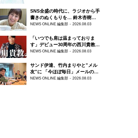
SNS全盛の時代に、ラジオから手
書きのぬくもりを… 鈴木杏樹の
直筆はがきが届く！
NEWS ONLINE 編集部
2026.08.03
『MUSIC10』こちら有楽町駅前
郵便局
「いつでも肩は温まっておりま
す」デビュー30周年の西川貴教が
『オールナイトニッポン』に登
NEWS ONLINE 編集部
2026.08.03
場！
サンド伊達、竹内まりやと”メル
友”に 「今ほぼ毎日」メールのや
り取り明かす
NEWS ONLINE 編集部
2026.08.03