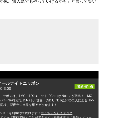
か俺、無人島でもやっていけるかも」と言って笑い
tsのオールナイトニッポン
-3:00
ポンは、1MC・1DJユニット「Creepy Nuts」が担当！ MC
ー“R-指定”とDJバトル世界一のDJ、“DJ松永”の二人によるHIP-
ア同様、深夜ラジオ界を爆アゲさせます！
ストをSpotifyで聴けます！
⇒こちらからチェック
ンロードすれば無料で聴くことができます（放送の翌日に最新エピソー