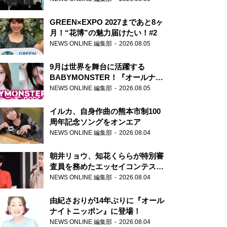
GREEN×EXPO 2027まであと8ヶ
月！“花博”の魅力届けたい！#2
NEWS ONLINE 編集部
2026.08.05
9月は世界を舞台に活躍する
BABYMONSTER！『オールナイ
トニッポンPODCAST』月替わり
NEWS ONLINE 編集部
2026.08.05
パーソナリティ
イルカ、自身作曲の熊本市制100
周年記念ソングをオンエア
NEWS ONLINE 編集部
2026.08.04
朝井リョウ、知花くららが特別審
査員を務めたエッセイコンテスト
の特別番組「#いまあなたに伝え
NEWS ONLINE 編集部
2026.08.04
たいこと」
由紀さおりが14年ぶりに『オール
ナイトニッポン』に登場！
NEWS ONLINE 編集部
2026.08.04