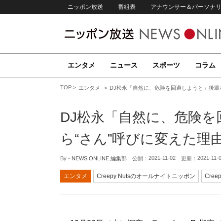
ニッポン放送
番組表
アナウンサー＆パーソナ
エンタメ
ニュース
スポーツ
コラム
TOP
エンタメ
DJ松永「自然に、危険を回避しようと」後輩を
DJ松永「自然に、危険を
ら“さん”呼びに変えた理
2021-11-02
2021-11-
By -
NEWS ONLINE 編集部
公開：
更新：
エンタメ
Creepy Nutsのオールナイトニッポン
Creep