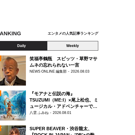
ANKING
エンタメの人気記事ランキング
Daily
Weekly
笑福亭鶴瓶 スピッツ・草野マサ
ムネの忘れられない一言
NEWS ONLINE 編集部
2026.08.03
N
『モアナと伝説の海』
TSUZUMI（ME:I）×尾上松也、ミ
ュージカル・アドベンチャーで美
声を響かせる
八雲 ふみね
2026.08.01
SUPER BEAVER・渋谷龍太、
『ROCK IN JAPAN』でB’zの歌