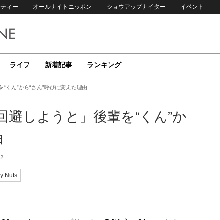
リティー
オールナイトニッポン
ショウアップナイター
イベント
ライフ
新着記事
ランキング
“くん”から“さん”呼びに変えた理由
回避しようと」後輩を“くん”か
由
02
y Nuts