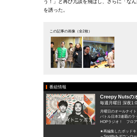
う！」と再び冗談を飛ばし、さらに「なん
を誘った。
この記事の画像（全2枚）
番組情報
Creepy Nu
毎週月曜日 深夜1:00
月曜日のオールナイトニッ
バトル日本3連覇のラッパ
HOPラジオ！ フロ
★再編集したポッドキャ
～Spotifyをダウ