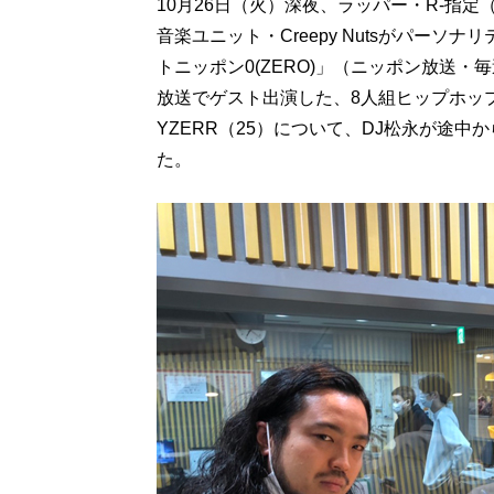
10月26日（火）深夜、ラッパー・R-指定
音楽ユニット・Creepy Nutsがパーソナリ
トニッポン0(ZERO)」（ニッポン放送・毎
放送でゲスト出演した、8人組ヒップホップグル
YZERR（25）について、DJ松永が途
た。