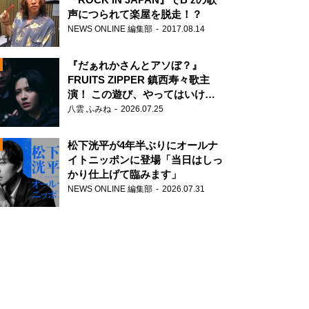
声につられて楽屋を脱走！？
NEWS ONLINE 編集部
2017.08.14
『だぁれかさんとアソぼ？』
FRUITS ZIPPER 鎮西寿々歌主
演！ この遊び、やってはいけま
せん。
八雲 ふみね
2026.07.25
N
松下洸平が4年半ぶりにオールナ
イトニッポンに登場「当日はしっ
かり仕上げて臨みます」
NEWS ONLINE 編集部
2026.07.31
N