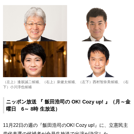
（左上）逢坂誠二候補、（右上）泉健太候補、（左下）西村智奈美候補、（右
下）小川淳也候補
ニッポン放送 『 飯田浩司の OK! Cozy up! 』（月～金
曜日 6～ 8時 生放送）
11月22日の週の『飯田浩司のOK! Cozy up!』に、立憲民主
党代表選の候補者が全員生放送で出演が決定した。