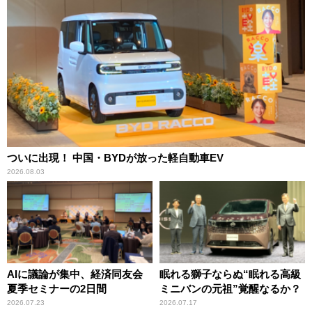
ついに出現！ 中国・BYDが放った軽自動車EV
2026.08.03
AIに議論が集中、経済同友会
眠れる獅子ならぬ“眠れる高級
夏季セミナーの2日間
ミニバンの元祖”覚醒なるか？
2026.07.23
2026.07.17