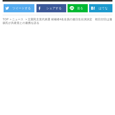
ツイートする
シェアする
送る
はてな
TOP
ニュース
立憲民主党代表選 候補者4名全員の連日生出演決定 初日22日は逢
坂氏が共産党との連携を語る