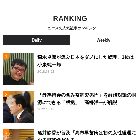
RANKING
ニュースの人気記事ランキング
Daily
Weekly
森永卓郎が選ぶ日本をダメにした総理、1位は
小泉純一郎
2018.08.22
「外為特会の含み益約37兆円」を経済対策の財
源にできる「根拠」 高橋洋一が解説
2022.10.12
亀井静香が言及『高市早苗氏は初の女性総理に