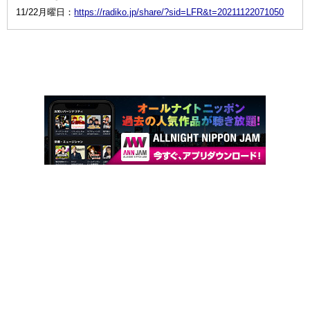
11/22月曜日：
https://radiko.jp/share/?sid=LFR&t=20211122071050