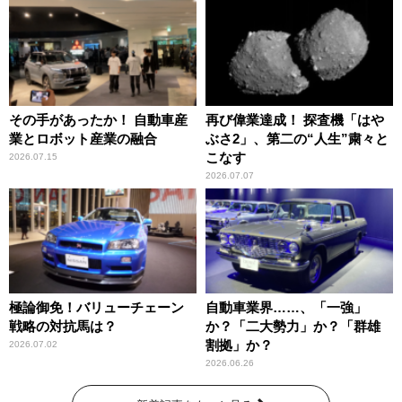
その手があったか！ 自動車産
再び偉業達成！ 探査機「はや
業とロボット産業の融合
ぶさ2」、第二の“人生”粛々と
こなす
2026.07.15
2026.07.07
極論御免！バリューチェーン
自動車業界……、「一強」
戦略の対抗馬は？
か？「二大勢力」か？「群雄
割拠」か？
2026.07.02
2026.06.26