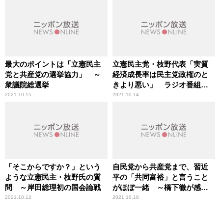
最大のポイントは「立憲民主
立憲民主党・枝野代表「実質
党と共産党の選挙協力」 ～
経済成長率は民主党政権のと
衆議院総選挙
きより悪い」 ラジオ番組で
反論
2021.10.15
2021.10.14
「そこからですか？」という
自民党から共産党まで、習近
ような立憲民主・枝野氏の質
平の「共同富裕」と言うこと
問 ～岸田総理初の国会論戦
がほぼ一緒 ～橋下徹が感じ
る“疑問”
2021.10.12
2021.10.18