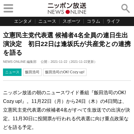
エンタメ
ニュース
スポーツ
コラム
ライフ
立憲民主党代表選 候補者4名全員の連日生出
演決定 初日22日は逢坂氏が共産党との連携
を語る
NEWS ONLINE 編集部
公開：
2021-11-22
（
2021-11-22
更新）
ニュース
飯田浩司
飯田浩司のOK! Cozy up!
ニッポン放送の朝のニュースワイド番組『飯田浩司のOK!
Cozy up!』。11月22日（月）から24日（木）の4日間は、
立憲民主党代表選の候補者4名がすべて生放送での出演が決
定。11月30日に投開票が行われる代表選に向け重点政策な
どを語る予定。