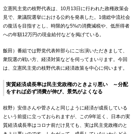
立憲民主党の枝野代表は、10月13日に行われた政権政策会
見で、衆議院選挙における公約を発表した。1億総中流社会
の復活を目指すとし、時限的な5%の消費減税や、低所得者
への年額12万円の現金給付などを掲げている。
飯田）番組では野党代表幹部らにご出演いただきまして、
衆院選の戦い方、経済対策などを伺ってまいります。今回
は、立憲民主党の枝野代表に経済政策を中心に伺います。
実質経済成長率は民主党政権のときより悪い ～分配
をすれば必ず消費が伸び、景気がよくなる
枝野）安倍さんや菅さんと同じように経済が成長している
という前提に立っておられますが、この9年近く、日本の実
質経済成長率はコロナ前だけ見ても、実は民主党政権のと
きより悪いのです。したがって、成長していないからどう