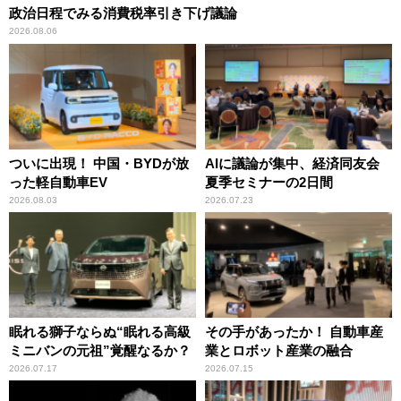
政治日程でみる消費税率引き下げ議論
2026.08.06
ついに出現！ 中国・BYDが放
AIに議論が集中、経済同友会
った軽自動車EV
夏季セミナーの2日間
2026.08.03
2026.07.23
眠れる獅子ならぬ“眠れる高級
その手があったか！ 自動車産
ミニバンの元祖”覚醒なるか？
業とロボット産業の融合
2026.07.17
2026.07.15