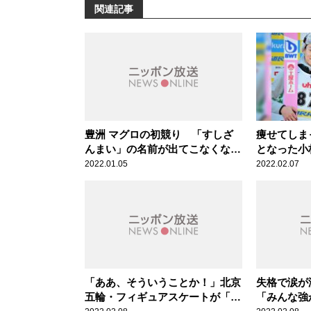
関連記事
豊洲 マグロの初競り 「すしざ
痩せてしま
んまい」の名前が出てこなくなっ
となった小
たわけ
2022.01.05
2022.02.07
「ああ、そういうことか！」北京
失格で涙
五輪・フィギュアスケートが「平
「みんな強