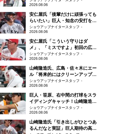
ショウアップナイタースタッフ
2026.08.06
安仁屋氏「後輩だけに頑張っても
らいたい」巨人・知念の安打を喜
ぶ
ショウアップナイタースタッフ
2026.08.06
安仁屋氏「こういう守りはダ
メ」、「ミスですよ」初回の広島
の守備に苦言
ショウアップナイタースタッフ
2026.08.06
山崎隆造氏、広島・佐々木にエー
ル「将来的にはクリーンアップを
任せられるくらいまでは成長し
ショウアップナイタースタッフ
2026.08.06
て」
巨人・笹原、右中間の打球をスラ
イディングキャッチ！山崎隆造氏
「一歩でも遅れたら…」
ショウアップナイタースタッフ
2026.08.06
山崎隆造氏「引き出しがひとつあ
るんだなと実証」巨人期待の高卒