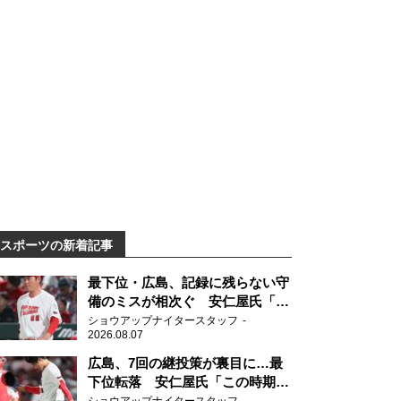
スポーツの新着記事
最下位・広島、記録に残らない守
備のミスが相次ぐ 安仁屋氏「最
近守りのミスが多い」
ショウアップナイタースタッフ
2026.08.07
広島、7回の継投策が裏目に…最
下位転落 安仁屋氏「この時期に
来て勉強はない」