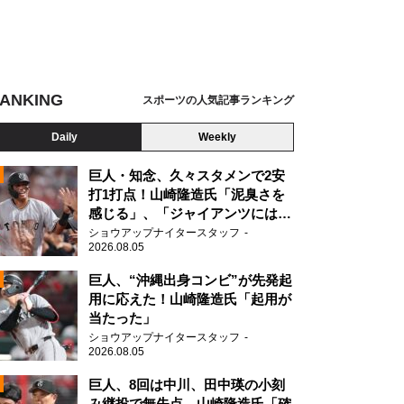
ANKING
スポーツの人気記事ランキング
Daily
Weekly
巨人・知念、久々スタメンで2安
打1打点！山崎隆造氏「泥臭さを
感じる」、「ジャイアンツには少
ないタイプ」
ショウアップナイタースタッフ
2026.08.05
2
巨人、“沖縄出身コンビ”が先発起
用に応えた！山崎隆造氏「起用が
当たった」
2
ショウアップナイタースタッフ
2026.08.05
巨人、8回は中川、田中瑛の小刻
み継投で無失点 山崎隆造氏「確