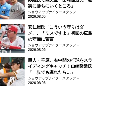
実に勝ちにいくところ」
ショウアップナイタースタッフ
2026.08.05
2
安仁屋氏「こういう守りはダ
メ」、「ミスですよ」初回の広島
の守備に苦言
ショウアップナイタースタッフ
2026.08.06
2
巨人・笹原、右中間の打球をスラ
イディングキャッチ！山崎隆造氏
「一歩でも遅れたら…」
2
ショウアップナイタースタッフ
2026.08.06