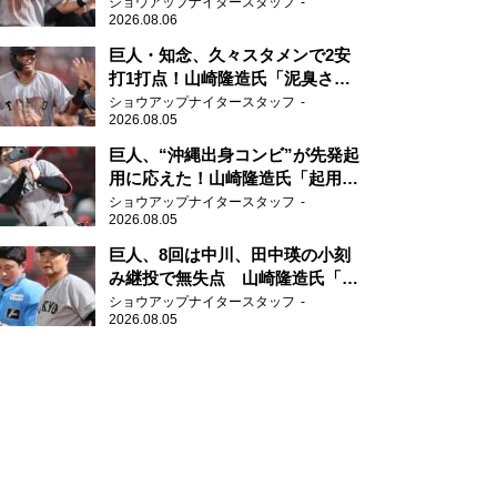
2年目が技あり安打
ショウアップナイタースタッフ
2026.08.06
巨人・知念、久々スタメンで2安
打1打点！山崎隆造氏「泥臭さを
感じる」、「ジャイアンツには少
ショウアップナイタースタッフ
2026.08.05
ないタイプ」
巨人、“沖縄出身コンビ”が先発起
用に応えた！山崎隆造氏「起用が
当たった」
ショウアップナイタースタッフ
2026.08.05
巨人、8回は中川、田中瑛の小刻
み継投で無失点 山崎隆造氏「確
実に勝ちにいくところ」
ショウアップナイタースタッフ
2026.08.05