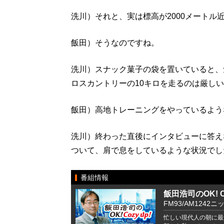
洗川）それと、実は標高が2000メートル
飯田）そうなのですね。
洗川）スナック菓子の袋を置いていると、
ロスカントリーの10キロを走るのは厳し
飯田）高地トレーニングをやっているよう
洗川）終わった直後にインタビューに答え
ついて、肩で息をしているような状況でし
番組情報
飯田浩司のOK! Co
FM93/AM1242ニ
忙しい現代人の朝に最