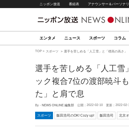
ニッポン放送
番組表
アナウンサー＆パーソナ
エンタメ
ニュース
スポーツ
コラム
TOP
スポーツ
選手を苦しめる「人工雪」と「標高の高さ」
選手を苦しめる「人工雪
ック複合7位の渡部暁斗
た」と肩で息
2022-02-10
2022-02-
By -
NEWS ONLINE 編集部
公開：
更新：
スポーツ
飯田浩司のOK! Cozy up!
飯田浩司
北京オ