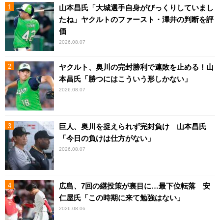
山本昌氏「大城選手自身がびっくりしていまし
たね」ヤクルトのファースト・澤井の判断を評
価
2026.08.07
ヤクルト、奥川の完封勝利で連敗を止める！山
本昌氏「勝つにはこういう形しかない」
2026.08.07
巨人、奥川を捉えられず完封負け 山本昌氏
「今日の負けは仕方がない」
2026.08.07
広島、7回の継投策が裏目に…最下位転落 安
仁屋氏「この時期に来て勉強はない」
2026.08.06