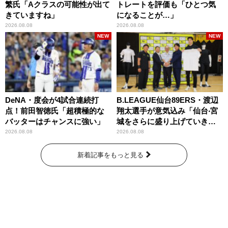
繁氏「Aクラスの可能性が出て
トレートを評価も「ひとつ気
きていますね」
になることが…」
2026.08.08
2026.08.08
NEW
NEW
DeNA・度会が4試合連続打
B.LEAGUE仙台89ERS・渡辺
点！前田智徳氏「超積極的な
翔太選手が意気込み「仙台‧宮
バッターはチャンスに強い」
城をさらに盛り上げていきた
いです」
2026.08.08
2026.08.08
新着記事をもっと見る