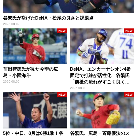
谷繁氏が挙げたDeNA・松尾の良さと課題点
2026.08.09
NEW
NEW
前田智徳氏が見た今季の広
DeNA、エンカーナシオン4番
島・小園海斗
固定で打線が活性化 谷繁氏
「前後の流れがすごく良くな
2026.08.09
りましたね」
2026.08.09
NEW
NEW
5位・中日、8月は6勝1敗！谷
谷繁氏、広島・斉藤優汰のス