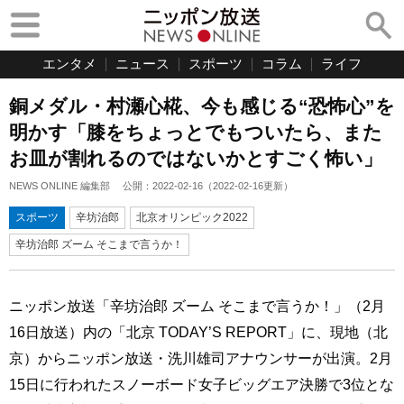
エンタメ
ニュース
スポーツ
コラム
ライフ
銅メダル・村瀬心椛、今も感じる“恐怖心”を
明かす「膝をちょっとでもついたら、また
お皿が割れるのではないかとすごく怖い」
NEWS ONLINE 編集部
公開：
2022-02-16
（
2022-02-16
更新）
スポーツ
辛坊治郎
北京オリンピック2022
辛坊治郎 ズーム そこまで言うか！
ニッポン放送「辛坊治郎 ズーム そこまで言うか！」（2月
16日放送）内の「北京 TODAY’S REPORT」に、現地（北
京）からニッポン放送・洗川雄司アナウンサーが出演。2月
15日に行われたスノーボード女子ビッグエア決勝で3位とな