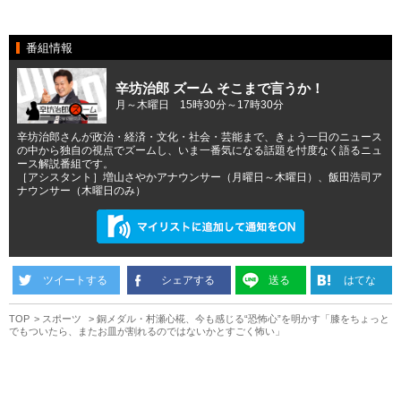
番組情報
辛坊治郎 ズーム そこまで言うか！
月～木曜日 15時30分～17時30分
辛坊治郎さんが政治・経済・文化・社会・芸能まで、きょう一日のニュース
の中から独自の視点でズームし、いま一番気になる話題を忖度なく語るニュ
ース解説番組です。
［アシスタント］増山さやかアナウンサー（月曜日～木曜日）、飯田浩司ア
ナウンサー（木曜日のみ）
ツイートする
シェアする
送る
はてな
TOP
スポーツ
銅メダル・村瀬心椛、今も感じる“恐怖心”を明かす「膝をちょっと
でもついたら、またお皿が割れるのではないかとすごく怖い」