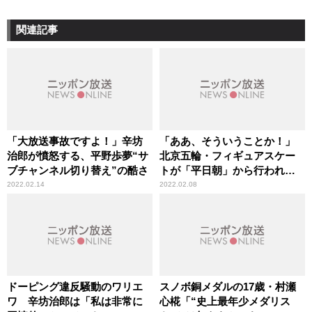
関連記事
「大放送事故ですよ！」辛坊
「ああ、そういうことか！」
治郎が憤怒する、平野歩夢“サ
北京五輪・フィギュアスケー
ブチャンネル切り替え”の酷さ
トが「平日朝」から行われる
カラクリを辛坊治郎、理解
2022.02.14
2022.02.08
ドーピング違反騒動のワリエ
スノボ銅メダルの17歳・村瀬
ワ 辛坊治郎は「私は非常に
心椛「“史上最年少メダリス