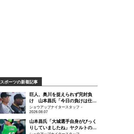
スポーツの新着記事
巨人、奥川を捉えられず完封負
け 山本昌氏「今日の負けは仕方
がない」
ショウアップナイタースタッフ
2026.08.07
山本昌氏「大城選手自身がびっく
りしていましたね」ヤクルトのフ
ァースト・澤井の判断を評価