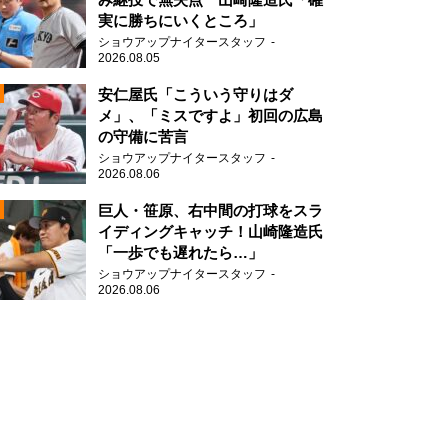
実に勝ちにいくところ」
ショウアップナイタースタッフ
2026.08.05
2
安仁屋氏「こういう守りはダ
メ」、「ミスですよ」初回の広島
の守備に苦言
ショウアップナイタースタッフ
2026.08.06
2
巨人・笹原、右中間の打球をスラ
イディングキャッチ！山崎隆造氏
「一歩でも遅れたら…」
2
ショウアップナイタースタッフ
2026.08.06