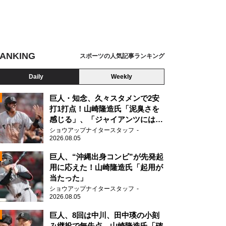
ANKING
スポーツの人気記事ランキング
Daily
Weekly
巨人・知念、久々スタメンで2安
打1打点！山崎隆造氏「泥臭さを
感じる」、「ジャイアンツには少
ないタイプ」
ショウアップナイタースタッフ
2026.08.05
2
巨人、“沖縄出身コンビ”が先発起
用に応えた！山崎隆造氏「起用が
当たった」
2
ショウアップナイタースタッフ
2026.08.05
巨人、8回は中川、田中瑛の小刻
み継投で無失点 山崎隆造氏「確