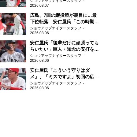
近守りのミスが多い」
ショウアップナイタースタッフ
2026.08.07
広島、7回の継投策が裏目に…最
下位転落 安仁屋氏「この時期に
来て勉強はない」
ショウアップナイタースタッフ
2026.08.06
安仁屋氏「後輩だけに頑張っても
らいたい」巨人・知念の安打を喜
ぶ
ショウアップナイタースタッフ
2026.08.06
安仁屋氏「こういう守りはダ
メ」、「ミスですよ」初回の広島
の守備に苦言
ショウアップナイタースタッフ
2026.08.06