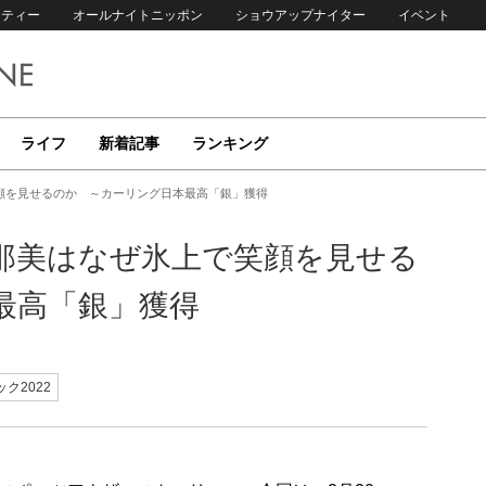
リティー
オールナイトニッポン
ショウアップナイター
イベント
ライフ
新着記事
ランキング
顔を見せるのか ～カーリング日本最高「銀」獲得
那美はなぜ氷上で笑顔を見せる
最高「銀」獲得
ク2022