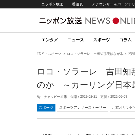
ニッポン放送
番組表
アナウンサー＆パーソナ
エンタメ
ニュース
スポーツ
コラム
TOP
スポーツ
ロコ・ソラーレ 吉田知那美はなぜ氷上で笑
ロコ・ソラーレ 吉田知
のか ～カーリング日本
2022-02-21
2022-03-09
By -
チャッピー加藤
公開：
更新：
スポーツ
スポーツアナザーストーリー
北京オリンピッ