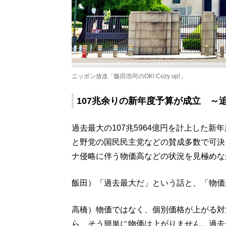
ニッポン放送「飯田浩司のOK! Cozy up!」
107兆余りの新年度予算が成立 ～
過去最大の107兆5964億円を計上した新
と野党の国民民主党などの賛成多数で可決
ナ侵略に伴う物価高などの状況を見極めな
飯田）「過去最大だ」という話と、「物価
高橋）物価ではなく、個別価格が上がる対
ら、そう簡単に物価は上がりません。過去