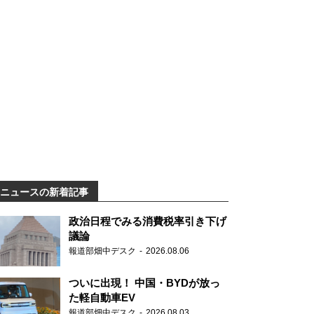
ニュースの新着記事
政治日程でみる消費税率引き下げ
議論
報道部畑中デスク
2026.08.06
ついに出現！ 中国・BYDが放っ
た軽自動車EV
報道部畑中デスク
2026.08.03