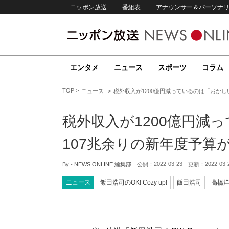
ニッポン放送
番組表
アナウンサー＆パーソナ
エンタメ
ニュース
スポーツ
コラム
TOP
ニュース
税外収入が1200億円減っているのは「おかし
税外収入が1200億円減
107兆余りの新年度予算
2022-03-23
2022-03-
By -
NEWS ONLINE 編集部
公開：
更新：
ニュース
飯田浩司のOK! Cozy up!
飯田浩司
高橋