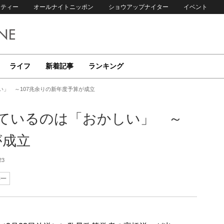
リティー
オールナイトニッポン
ショウアップナイター
イベント
ライフ
新着記事
ランキング
い」 ～107兆余りの新年度予算が成立
っているのは「おかしい」 ～
が成立
23
洋一