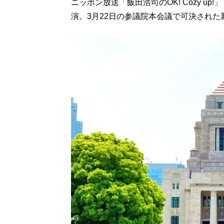
ニッポン放送「飯田浩司のOK! Cozy u
演。3月22日の参議院本会議で可決され