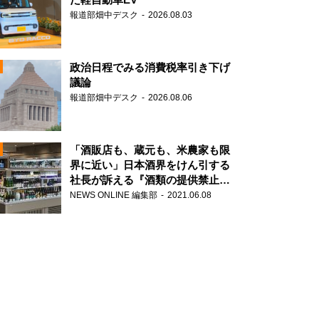
報道部畑中デスク
2026.08.03
政治日程でみる消費税率引き下げ
議論
報道部畑中デスク
2026.08.06
N
「酒販店も、蔵元も、米農家も限
界に近い」日本酒界をけん引する
社長が訴える『酒類の提供禁止』
N
策の大打撃
NEWS ONLINE 編集部
2021.06.08