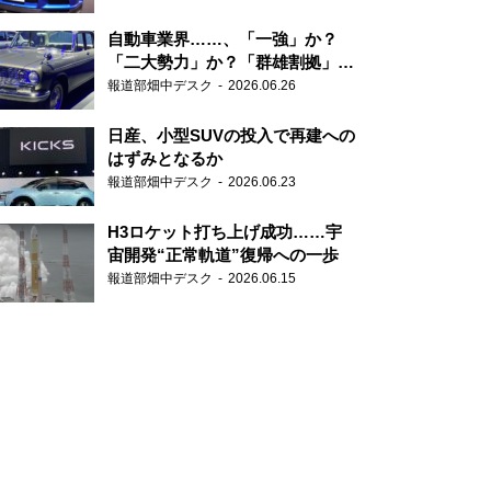
自動車業界……、「一強」か？
「二大勢力」か？「群雄割拠」
か？
報道部畑中デスク
2026.06.26
日産、小型SUVの投入で再建への
はずみとなるか
報道部畑中デスク
2026.06.23
H3ロケット打ち上げ成功……宇
宙開発“正常軌道”復帰への一歩
報道部畑中デスク
2026.06.15