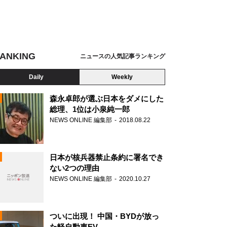
ANKING
ニュースの人気記事ランキング
Daily
Weekly
森永卓郎が選ぶ日本をダメにした
総理、1位は小泉純一郎
NEWS ONLINE 編集部
2018.08.22
N
日本が核兵器禁止条約に署名でき
ない2つの理由
NEWS ONLINE 編集部
2020.10.27
ついに出現！ 中国・BYDが放っ
た軽自動車EV