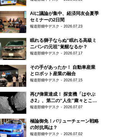
AIに議論が集中、経済同友会夏季
セミナーの2日間
報道部畑中デスク
2026.07.23
眠れる獅子ならぬ“眠れる高級ミ
ニバンの元祖”覚醒なるか？
報道部畑中デスク
2026.07.17
その手があったか！ 自動車産業
とロボット産業の融合
報道部畑中デスク
2026.07.15
再び偉業達成！ 探査機「はやぶ
さ2」、第二の“人生”粛々とこな
す
報道部畑中デスク
2026.07.07
極論御免！バリューチェーン戦略
の対抗馬は？
報道部畑中デスク
2026.07.02