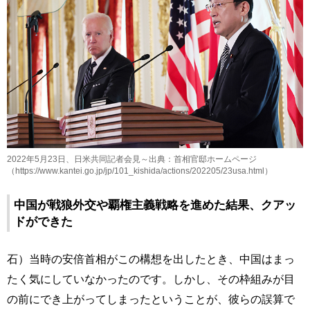
2022年5月23日、日米共同記者会見～出典：首相官邸ホームページ
（https://www.kantei.go.jp/jp/101_kishida/actions/202205/23usa.html）
中国が戦狼外交や覇権主義戦略を進めた結果、クアッ
ドができた
石）当時の安倍首相がこの構想を出したとき、中国はまっ
たく気にしていなかったのです。しかし、その枠組みが目
の前にでき上がってしまったということが、彼らの誤算で