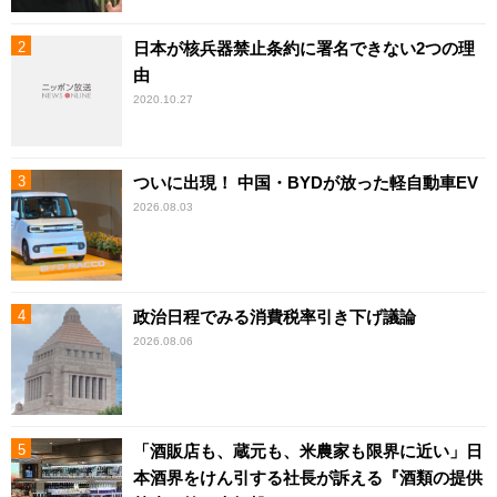
日本が核兵器禁止条約に署名できない2つの理
由
2020.10.27
ついに出現！ 中国・BYDが放った軽自動車EV
2026.08.03
政治日程でみる消費税率引き下げ議論
2026.08.06
「酒販店も、蔵元も、米農家も限界に近い」日
本酒界をけん引する社長が訴える『酒類の提供