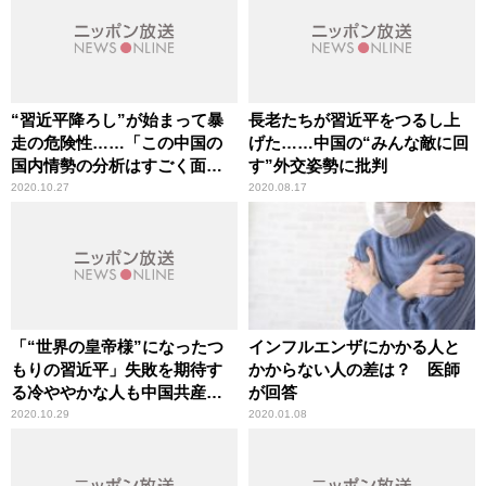
“習近平降ろし”が始まって暴
長老たちが習近平をつるし上
走の危険性……「この中国の
げた……中国の“みんな敵に回
国内情勢の分析はすごく面白
す”外交姿勢に批判
い」辛坊治郎が言及
2020.10.27
2020.08.17
「“世界の皇帝様”になったつ
インフルエンザにかかる人と
もりの習近平」失敗を期待す
かからない人の差は？ 医師
る冷ややかな人も中国共産党
が回答
には多い
2020.10.29
2020.01.08