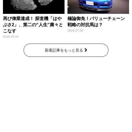
再び偉業達成！ 探査機「はや
極論御免！バリューチェーン
ぶさ2」、第二の“人生”粛々と
戦略の対抗馬は？
こなす
2026.07.02
2026.07.07
新着記事をもっと見る