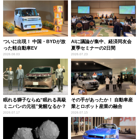
ついに出現！ 中国・BYDが放
AIに議論が集中、経済同友会
った軽自動車EV
夏季セミナーの2日間
2026.08.03
2026.07.23
眠れる獅子ならぬ“眠れる高級
その手があったか！ 自動車産
ミニバンの元祖”覚醒なるか？
業とロボット産業の融合
2026.07.17
2026.07.15