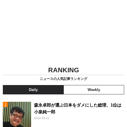
RANKING
ニュースの人気記事ランキング
Daily
Weekly
森永卓郎が選ぶ日本をダメにした総理、1位は
小泉純一郎
2018.08.22