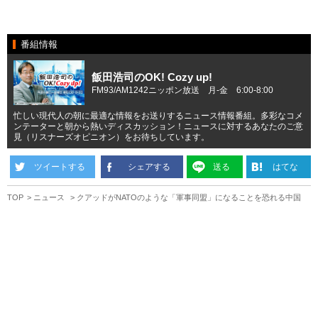
番組情報
飯田浩司のOK! Cozy up!
FM93/AM1242ニッポン放送 月-金 6:00-8:00
忙しい現代人の朝に最適な情報をお送りするニュース情報番組。多彩なコメ
ンテーターと朝から熱いディスカッション！ニュースに対するあなたのご意
見（リスナーズオピニオン）をお待ちしています。
ツイートする
シェアする
送る
はてな
TOP
ニュース
クアッドがNATOのような「軍事同盟」になることを恐れる中国