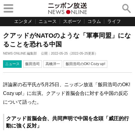
エンタメ
ニュース
スポーツ
コラム
ライフ
クアッドがNATOのような「軍事同盟」にな
ることを恐れる中国
NEWS ONLINE 編集部
公開：
2022-05-25
（
2022-05-25
更新）
ニュース
飯田浩司
高橋洋一
飯田浩司のOK! Cozy up!
評論家の石平氏が5月25日、ニッポン放送「飯田浩司のOK!
Cozy up!」に出演。クアッド首脳会合に対する中国の反応
について語った。
クアッド首脳会合、共同声明で中国を念頭「威圧的行
動に強く反対」