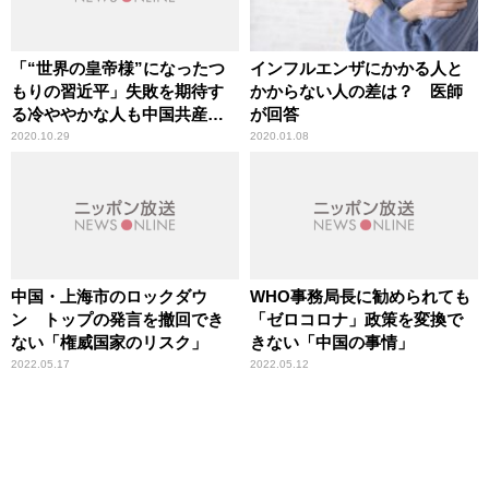
「“世界の皇帝様”になったつ
インフルエンザにかかる人と
もりの習近平」失敗を期待す
かからない人の差は？ 医師
る冷ややかな人も中国共産党
が回答
には多い
2020.10.29
2020.01.08
中国・上海市のロックダウ
WHO事務局長に勧められても
ン トップの発言を撤回でき
「ゼロコロナ」政策を変換で
ない「権威国家のリスク」
きない「中国の事情」
2022.05.17
2022.05.12