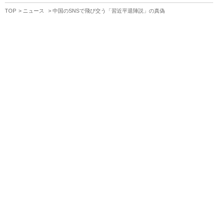
TOP
ニュース
中国のSNSで飛び交う「習近平退陣説」の真偽