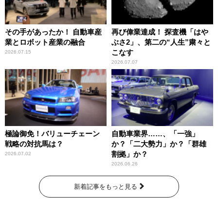
その手があったか！ 自動車産
再び偉業達成！ 探査機「はや
業とロボット産業の融合
ぶさ2」、第二の“人生”粛々と
こなす
2026.07.15
2026.07.07
極論御免！バリューチェーン
自動車業界……、「一強」
戦略の対抗馬は？
か？「二大勢力」か？「群雄
割拠」か？
2026.07.02
2026.06.26
新着記事をもっと見る