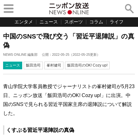
エンタメ
ニュース
スポーツ
コラム
ライフ
中国のSNSで飛び交う「習近平退陣説」の真
偽
NEWS ONLINE 編集部
公開：
2022-05-25
（
2022-05-25
更新）
ニュース
飯田浩司
峯村健司
飯田浩司のOK! Cozy up!
青山学院大学客員教授でジャーナリストの峯村健司が5月23
日、ニッポン放送「飯田浩司のOK! Cozy up!」に出演。中
国のSNSで見られる習近平国家主席の退陣説について解説
した。
くすぶる習近平退陣説の真偽