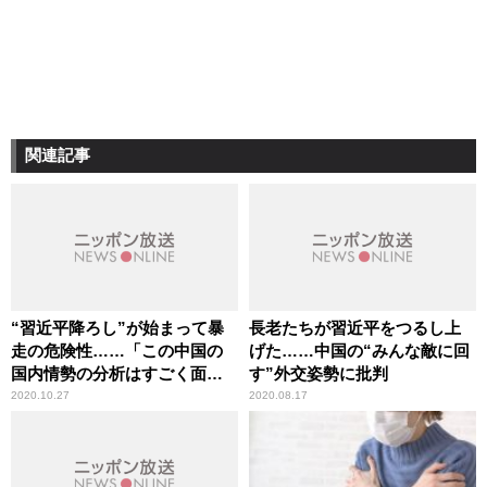
関連記事
“習近平降ろし”が始まって暴
長老たちが習近平をつるし上
走の危険性……「この中国の
げた……中国の“みんな敵に回
国内情勢の分析はすごく面白
す”外交姿勢に批判
い」辛坊治郎が言及
2020.10.27
2020.08.17