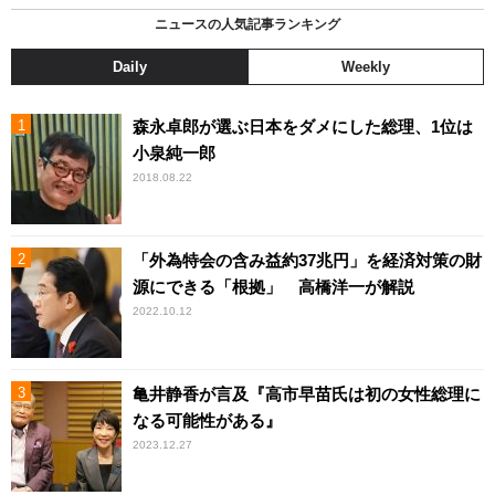
ニュースの人気記事ランキング
Daily
Weekly
森永卓郎が選ぶ日本をダメにした総理、1位は
小泉純一郎
2018.08.22
「外為特会の含み益約37兆円」を経済対策の財
源にできる「根拠」 高橋洋一が解説
2022.10.12
亀井静香が言及『高市早苗氏は初の女性総理に
なる可能性がある』
2023.12.27