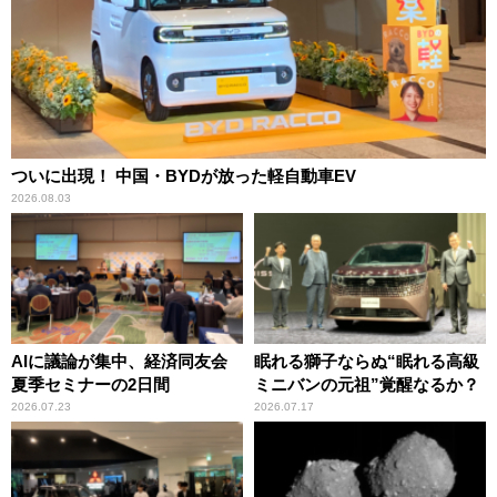
ついに出現！ 中国・BYDが放った軽自動車EV
2026.08.03
AIに議論が集中、経済同友会
眠れる獅子ならぬ“眠れる高級
夏季セミナーの2日間
ミニバンの元祖”覚醒なるか？
2026.07.23
2026.07.17