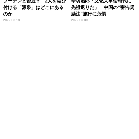
プーチンと習近平 2人を結び
辛坊治郎「文化大革命時代に
付ける「源泉」はどこにある
先祖返りだ」 中国の“密告奨
のか
励法”施行に危惧
2022.06.18
2022.06.09