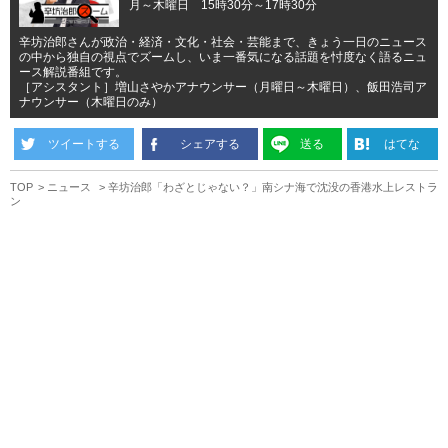
月～木曜日 15時30分～17時30分
辛坊治郎さんが政治・経済・文化・社会・芸能まで、きょう一日のニュース
の中から独自の視点でズームし、いま一番気になる話題を忖度なく語るニュ
ース解説番組です。
［アシスタント］増山さやかアナウンサー（月曜日～木曜日）、飯田浩司ア
ナウンサー（木曜日のみ）
ツイートする
シェアする
送る
はてな
TOP
ニュース
辛坊治郎「わざとじゃない？」南シナ海で沈没の香港水上レストラ
ン