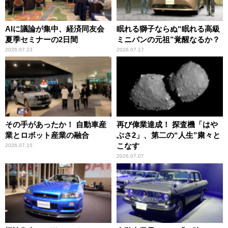
AIに議論が集中、経済同友会
眠れる獅子ならぬ“眠れる高級
夏季セミナーの2日間
ミニバンの元祖”覚醒なるか？
2026.07.23
2026.07.17
その手があったか！ 自動車産
再び偉業達成！ 探査機「はや
業とロボット産業の融合
ぶさ2」、第二の“人生”粛々と
こなす
2026.07.15
2026.07.07