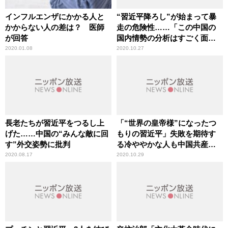
インフルエンザにかかる人と
“習近平降ろし”が始まって暴
かからない人の差は？ 医師
走の危険性……「この中国の
が回答
国内情勢の分析はすごく面白
い」辛坊治郎が言及
2020.01.08
2020.10.27
長老たちが習近平をつるし上
「“世界の皇帝様”になったつ
げた……中国の“みんな敵に回
もりの習近平」失敗を期待す
す”外交姿勢に批判
る冷ややかな人も中国共産党
には多い
2020.08.17
2020.10.29