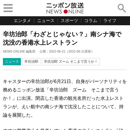
エンタメ
ニュース
スポーツ
コラム
ライフ
辛坊治郎「わざとじゃない？」南シナ海で
沈没の香港水上レストラン
NEWS ONLINE 編集部
公開：
2022-06-21
（
2022-06-21
更新）
ニュース
辛坊治郎
辛坊治郎 ズーム そこまで言うか！
キャスターの辛坊治郎が6月21日、自身がパーソナリティを
務めるニッポン放送「辛坊治郎 ズーム そこまで言う
か！」に出演。閉店した香港の観光名所だった水上レスト
ランが、えい航中の南シナ海で沈没したことについて、持
論を展開した。