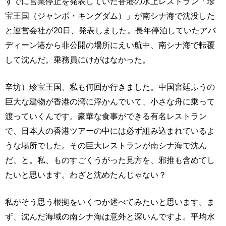
すでに営業停止を発表していた香港の水上レストラン「珍
宝王国（ジャンボ・キングダム）」が南シナ海で沈没した
と運営会社が20日、発表しました。長年停泊していたアバ
ディーン港から非公開の場所にえい航中、南シナ海で転覆
して沈んだ。乗務員にけがはなかった。
辛坊）珍宝王国、私も何回か行きました。中国宮廷ふうの
巨大な建物が香港の湾に浮かんでいて、小さな舟に乗って
渡っていくんです。豪華な食事ができる有名レストラン
で、日本人の香港ツアーの中には必ず組み込まれているよ
うな場所でした。その巨大レストランが南シナ海で沈ん
だ、と。私、ものすごくうがった見方を、邪推も含めてし
たいと思います。わざと沈めたんじゃない？
私がそう思う根拠をいくつか述べてみたいと思います。ま
ず、沈んだ海域の南シナ海は意外と深いんですよ。平均水