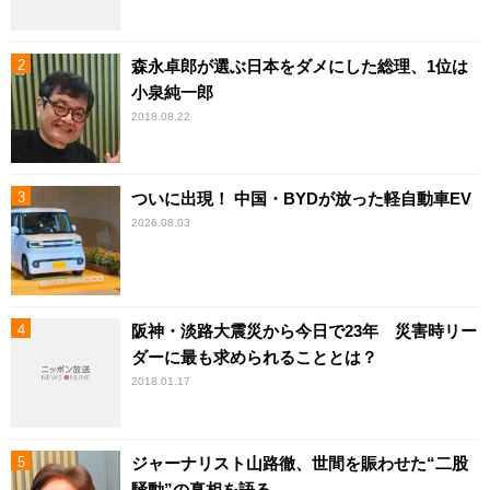
森永卓郎が選ぶ日本をダメにした総理、1位は
小泉純一郎
2018.08.22
ついに出現！ 中国・BYDが放った軽自動車EV
2026.08.03
阪神・淡路大震災から今日で23年 災害時リー
ダーに最も求められることとは？
2018.01.17
ジャーナリスト山路徹、世間を賑わせた“二股
騒動”の真相を語る