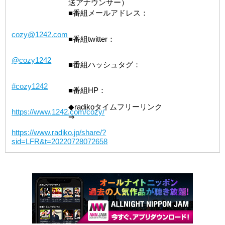
送アナウンサー）
■番組メールアドレス：
cozy@1242.com
■番組twitter：
@cozy1242
■番組ハッシュタグ：
#cozy1242
■番組HP：
◆radikoタイムフリーリンク
https://www.1242.com/cozy/
⇒
https://www.radiko.jp/share/?
sid=LFR&t=20220728072658