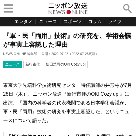
エンタメ
ニュース
スポーツ
コラム
ライフ
『軍・民「両用」技術』の研究を、学術会議
が事実上容認した理由
NEWS ONLINE 編集部
公開：
2022-07-28
（
2022-07-28
更新）
ニュース
新行市佳
飯田浩司のOK! Cozy up!
東京大学先端科学技術研究センター特任講師の井形彬が7月
28日（木）、ニッポン放送『新行市佳のOK! Cozy up!』に
出演。「国内の科学者の代表機関である日本学術会議が、
軍・民『両用』技術の研究を事実上容認した」というニュ
ースについて語った。