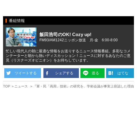
番組情報
飯田浩司のOK! Cozy up!
FM93/AM1242ニッポン放送 月-金 6:00-8:00
忙しい現代人の朝に最適な情報をお送りするニュース情報番組。多彩なコメ
ンテーターと朝から熱いディスカッション！ニュースに対するあなたのご意
見（リスナーズオピニオン）をお待ちしています。
ツイートする
シェアする
送る
はてな
TOP
ニュース
『軍・民「両用」技術』の研究を、学術会議が事実上容認した理由