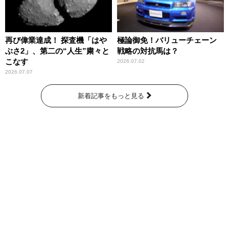
再び偉業達成！ 探査機「はや
極論御免！バリューチェーン
ぶさ2」、第二の“人生”粛々と
戦略の対抗馬は？
こなす
2026.07.02
2026.07.07
新着記事をもっと見る