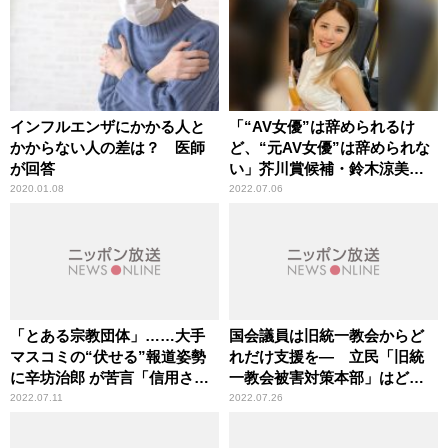
インフルエンザにかかる人と
「“AV女優”は辞められるけ
かからない人の差は？ 医師
ど、“元AV女優”は辞められな
が回答
い」芥川賞候補・鈴木涼美が
経験から考える「AV新法」
2020.01.08
2022.07.06
「とある宗教団体」……大手
国会議員は旧統一教会からど
マスコミの“伏せる”報道姿勢
れだけ支援を— 立民「旧統
に辛坊治郎 が苦言「信用され
一教会被害対策本部」はどこ
ない」
までメスを入れられるか
2022.07.11
2022.07.26