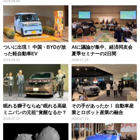
2026.08.06
ついに出現！ 中国・BYDが放
AIに議論が集中、経済同友会
った軽自動車EV
夏季セミナーの2日間
2026.08.03
2026.07.23
眠れる獅子ならぬ“眠れる高級
その手があったか！ 自動車産
ミニバンの元祖”覚醒なるか？
業とロボット産業の融合
2026.07.17
2026.07.15