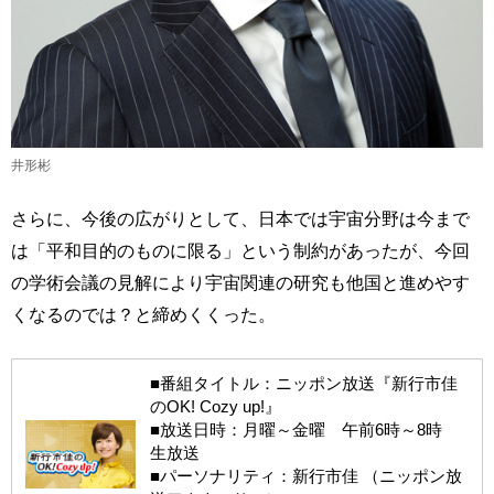
井形彬
さらに、今後の広がりとして、日本では宇宙分野は今まで
は「平和目的のものに限る」という制約があったが、今回
の学術会議の見解により宇宙関連の研究も他国と進めやす
くなるのでは？と締めくくった。
■番組タイトル：ニッポン放送『新行市佳
のOK! Cozy up!』
■放送日時：月曜～金曜 午前6時～8時
生放送
■パーソナリティ：新行市佳 （ニッポン放