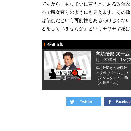
ですから、ありていに言うと、ある政治家
るで魔女狩りのようにも見えます。その政
は信徒だという可能性もあるわけじゃない
とをしていませんか」というモヤモヤ感は
番組情報
辛坊治郎 ズーム
月～木曜日 15時
辛坊治郎さんが政治・
の視点でズームし、い
［アシスタント］増山
（木曜日のみ）