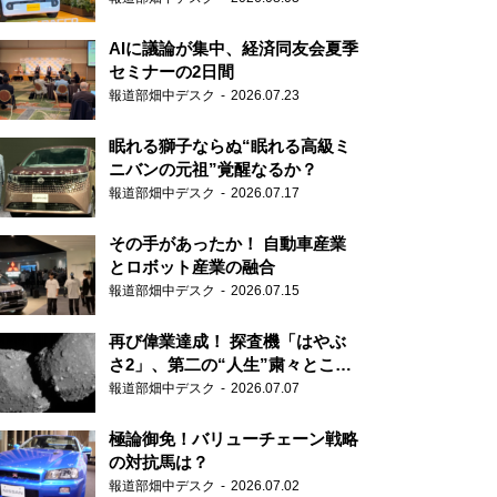
AIに議論が集中、経済同友会夏季
セミナーの2日間
報道部畑中デスク
2026.07.23
眠れる獅子ならぬ“眠れる高級ミ
ニバンの元祖”覚醒なるか？
報道部畑中デスク
2026.07.17
その手があったか！ 自動車産業
とロボット産業の融合
報道部畑中デスク
2026.07.15
再び偉業達成！ 探査機「はやぶ
さ2」、第二の“人生”粛々とこな
す
報道部畑中デスク
2026.07.07
極論御免！バリューチェーン戦略
の対抗馬は？
報道部畑中デスク
2026.07.02