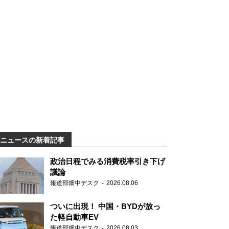
ニュースの新着記事
政治日程でみる消費税率引き下げ
議論
報道部畑中デスク
2026.08.06
ついに出現！ 中国・BYDが放っ
た軽自動車EV
報道部畑中デスク
2026.08.03