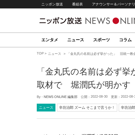
ニッポン放送
番組表
アナウンサー＆パーソナ
エンタメ
ニュース
スポーツ
コラム
TOP
ニュース
「金丸氏の名前は必ず挙がった」 旧統一教
「金丸氏の名前は必ず挙
取材で 堀潤氏が明かす
2022-08-30
2022-08-
By -
NEWS ONLINE 編集部
公開：
更新：
ニュース
辛坊治郎 ズーム そこまで言うか！
辛坊治