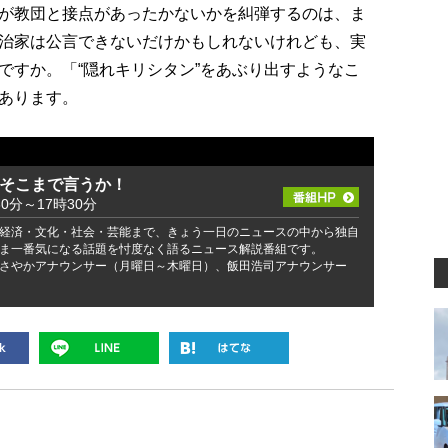
が教団と接点があったかないかを糾弾するのは、ま
治家は公言できないだけかもしれないけれども、実
ですか。「“隠れキリシタン”をあぶり出すようなこ
あります。
 そこまで言うか！
30分～17時30分
経済・文化・社会・芸能まで、きょう一日のニュースの中から独自
ま一番気になる話題を忖度なく語るニュース解説番組です。
さやかアナウンサー（月曜日～木曜日）、飯田浩司アナウンサー