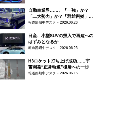
自動車業界……、「一強」か？
「二大勢力」か？「群雄割拠」
か？
報道部畑中デスク
2026.06.26
日産、小型SUVの投入で再建への
はずみとなるか
報道部畑中デスク
2026.06.23
H3ロケット打ち上げ成功……宇
宙開発“正常軌道”復帰への一歩
報道部畑中デスク
2026.06.15