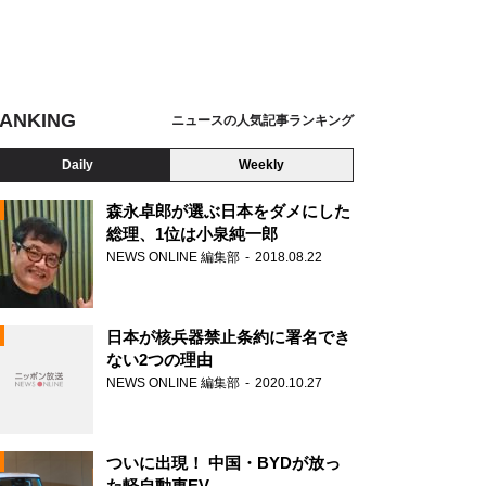
ANKING
ニュースの人気記事ランキング
Daily
Weekly
森永卓郎が選ぶ日本をダメにした
総理、1位は小泉純一郎
NEWS ONLINE 編集部
2018.08.22
N
日本が核兵器禁止条約に署名でき
ない2つの理由
NEWS ONLINE 編集部
2020.10.27
ついに出現！ 中国・BYDが放っ
た軽自動車EV