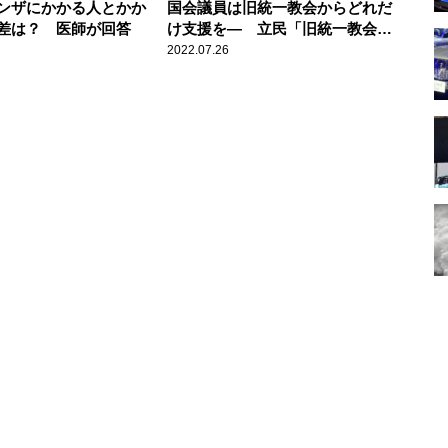
ンザにかかる人とかか
国会議員は旧統一教会からどれだ
差は？ 医師が回答
け支援を— 立民「旧統一教会被
害対策本部」はどこまでメスを入
2022.07.26
れられるか