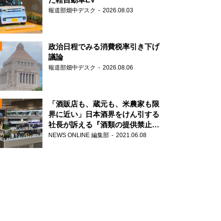
報道部畑中デスク
2026.08.03
政治日程でみる消費税率引き下げ
議論
報道部畑中デスク
2026.08.06
N
「酒販店も、蔵元も、米農家も限
界に近い」日本酒界をけん引する
社長が訴える『酒類の提供禁止』
N
策の大打撃
NEWS ONLINE 編集部
2021.06.08