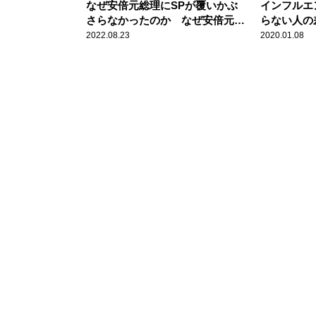
なぜ安倍元総理にSPが覆いかぶ
インフルエ
さらなかったのか なぜ安倍元総
らない人の
理は屈まなかったのか
2022.08.23
2020.01.08