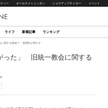
リティー
オールナイトニッポン
ショウアップナイター
イベント
ライフ
新着記事
ランキング
会に関する取材で 堀潤氏が明かす
がった」 旧統一教会に関する
30
郎