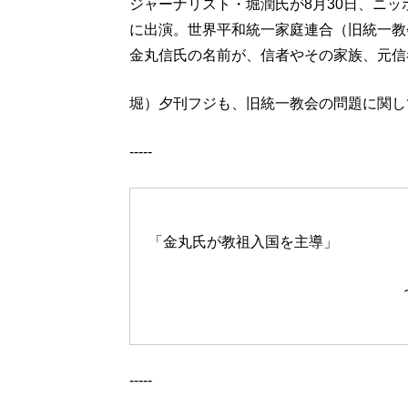
ジャーナリスト・堀潤氏が8月30日、ニ
に出演。世界平和統一家庭連合（旧統一教
金丸信氏の名前が、信者やその家族、元信
堀）夕刊フジも、旧統一教会の問題に関し
-----
「金丸氏が教祖入国を主導」
-----