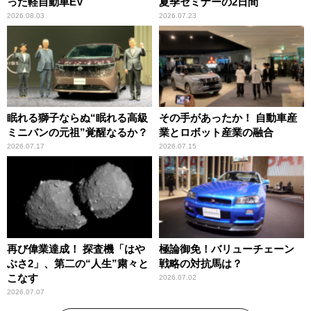
った軽自動車EV
夏季セミナーの2日間
2026.08.03
2026.07.23
眠れる獅子ならぬ“眠れる高級
その手があったか！ 自動車産
ミニバンの元祖”覚醒なるか？
業とロボット産業の融合
2026.07.17
2026.07.15
再び偉業達成！ 探査機「はや
極論御免！バリューチェーン
ぶさ2」、第二の“人生”粛々と
戦略の対抗馬は？
こなす
2026.07.02
2026.07.07