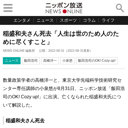
エンタメ
ニュース
スポーツ
コラム
ライフ
稲盛和夫さん死去「人生は世のため人のた
めに尽くすこと」
NEWS ONLINE 編集部
公開：
2022-08-31
（
2022-08-31
更新）
ニュース
飯田浩司
高橋洋一
小泉悠
飯田浩司のOK! Cozy up!
数量政策学者の高橋洋一と、東京大学先端科学技術研究セ
ンター専任講師の小泉悠が8月31日、ニッポン放送「飯田浩
司のOK! Cozy up!」に出演。亡くなられた稲盛和夫氏につ
いて解説した。
稲盛和夫さん死去