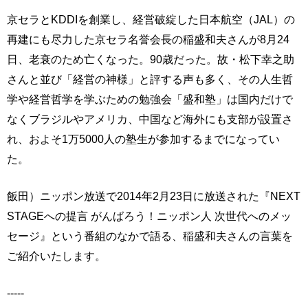
京セラとKDDIを創業し、経営破綻した日本航空（JAL）の
再建にも尽力した京セラ名誉会長の稲盛和夫さんが8月24
日、老衰のため亡くなった。90歳だった。故・松下幸之助
さんと並び「経営の神様」と評する声も多く、その人生哲
学や経営哲学を学ぶための勉強会「盛和塾」は国内だけで
なくブラジルやアメリカ、中国など海外にも支部が設置さ
れ、およそ1万5000人の塾生が参加するまでになってい
た。
飯田）ニッポン放送で2014年2月23日に放送された『NEXT
STAGEへの提言 がんばろう！ニッポン人 次世代へのメッ
セージ』という番組のなかで語る、稲盛和夫さんの言葉を
ご紹介いたします。
-----