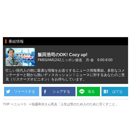
番組情報
飯田浩司のOK! Cozy up!
FM93/AM1242ニッポン放送 月-金 6:00-8:00
忙しい現代人の朝に最適な情報をお送りするニュース情報番組。多彩なコメ
ンテーターと朝から熱いディスカッション！ニュースに対するあなたのご意
見（リスナーズオピニオン）をお待ちしています。
ツイートする
シェアする
送る
はてな
TOP
ニュース
稲盛和夫さん死去「人生は世のため人のために尽くすこと」