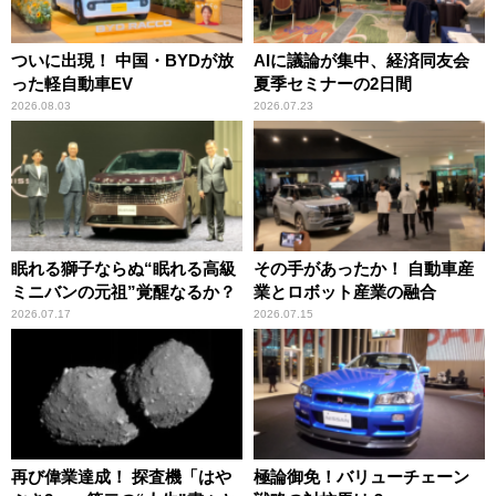
ついに出現！ 中国・BYDが放
AIに議論が集中、経済同友会
った軽自動車EV
夏季セミナーの2日間
2026.08.03
2026.07.23
眠れる獅子ならぬ“眠れる高級
その手があったか！ 自動車産
ミニバンの元祖”覚醒なるか？
業とロボット産業の融合
2026.07.17
2026.07.15
再び偉業達成！ 探査機「はや
極論御免！バリューチェーン