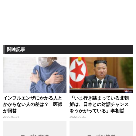
関連記事
インフルエンザにかかる人と
「いま行き詰まっている北朝
かからない人の差は？ 医師
鮮は、日本との対話チャンス
が回答
をうかがっている」李相哲教
授が拉致問題の現況を分析
2020.01.08
2022.09.21