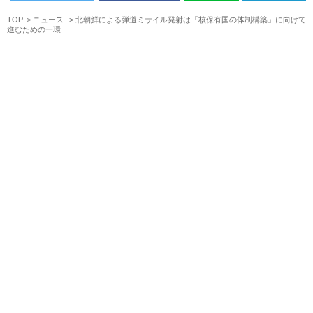
TOP
ニュース
北朝鮮による弾道ミサイル発射は「核保有国の体制構築」に向けて
進むための一環