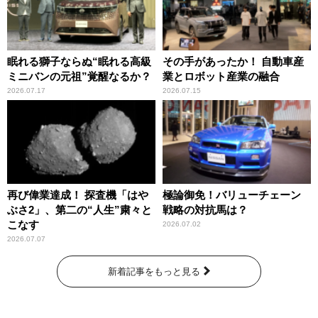
眠れる獅子ならぬ“眠れる高級
その手があったか！ 自動車産
ミニバンの元祖”覚醒なるか？
業とロボット産業の融合
2026.07.17
2026.07.15
再び偉業達成！ 探査機「はや
極論御免！バリューチェーン
ぶさ2」、第二の“人生”粛々と
戦略の対抗馬は？
こなす
2026.07.02
2026.07.07
新着記事をもっと見る