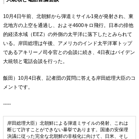
10月4日午前、北朝鮮から弾道ミサイル1発が発射され、東
北地方の上空を通過し、およそ4600キロ飛行。日本の排他
的経済水域（EEZ）の外側の太平洋に落下したとみられて
いる。岸田総理は午後、アメリカのインド太平洋軍トップ
であるアキリーノ司令官との会談に続き、4日夜はバイデン
大統領と電話会談を行った。
飯田）10月4日夜、記者団の質問に答える岸田総理大臣のコ
メントです。
-----
岸田総理大臣）北朝鮮による弾道ミサイルの発射、これは
断じて許すことができない暴挙であります。国連の安保理
決議に従った完全な北朝鮮の非核化に向けて、日米、そし