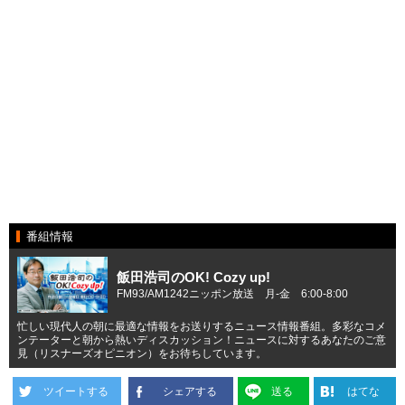
番組情報
飯田浩司のOK! Cozy up!
FM93/AM1242ニッポン放送 月-金 6:00-8:00
忙しい現代人の朝に最適な情報をお送りするニュース情報番組。多彩なコメ
ンテーターと朝から熱いディスカッション！ニュースに対するあなたのご意
見（リスナーズオピニオン）をお待ちしています。
ツイートする
シェアする
送る
はてな