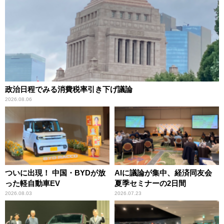
政治日程でみる消費税率引き下げ議論
2026.08.06
ついに出現！ 中国・BYDが放
AIに議論が集中、経済同友会
った軽自動車EV
夏季セミナーの2日間
2026.08.03
2026.07.23