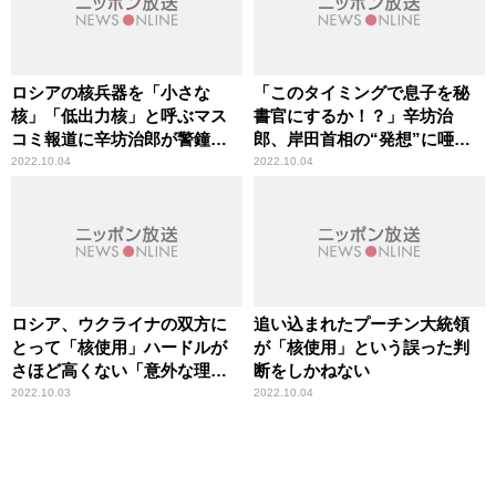
ロシアの核兵器を「小さな
「このタイミングで息子を秘
核」「低出力核」と呼ぶマス
書官にするか！？」辛坊治
コミ報道に辛坊治郎が警鐘
郎、岸田首相の“発想”に唖
「非常に危険」
然
2022.10.04
2022.10.04
ロシア、ウクライナの双方に
追い込まれたプーチン大統領
とって「核使用」ハードルが
が「核使用」という誤った判
さほど高くない「意外な理
断をしかねない
由」
2022.10.03
2022.10.04