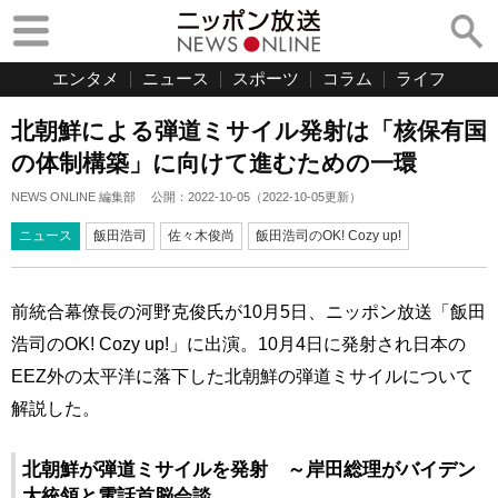
エンタメ
ニュース
スポーツ
コラム
ライフ
北朝鮮による弾道ミサイル発射は「核保有国
の体制構築」に向けて進むための一環
NEWS ONLINE 編集部
公開：
2022-10-05
（
2022-10-05
更新）
ニュース
飯田浩司
佐々木俊尚
飯田浩司のOK! Cozy up!
前統合幕僚長の河野克俊氏が10月5日、ニッポン放送「飯田
浩司のOK! Cozy up!」に出演。10月4日に発射され日本の
EEZ外の太平洋に落下した北朝鮮の弾道ミサイルについて
解説した。
北朝鮮が弾道ミサイルを発射 ～岸田総理がバイデン
大統領と電話首脳会談