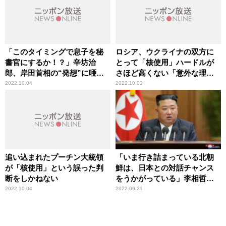
「このタイミングで息子を秘
ロシア、ウクライナの双方に
書官にするか！？」辛坊治
とって「核使用」ハードルが
郎、岸田首相の“発想”に唖
さほど高くない「意外な理
然
由」
2022.10.04
2022.10.03
追い込まれたプーチン大統領
「いま行き詰まっている北朝
が「核使用」という誤った判
鮮は、日本との対話チャンス
断をしかねない
をうかがっている」李相哲教
授が拉致問題の現況を分析
2022.10.04
2022.09.21