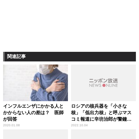
関連記事
インフルエンザにかかる人と
ロシアの核兵器を「小さな
かからない人の差は？ 医師
核」「低出力核」と呼ぶマス
が回答
コミ報道に辛坊治郎が警鐘
「非常に危険」
2020.01.08
2022.10.04