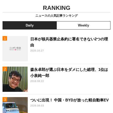
RANKING
ニュースの人気記事ランキング
Daily
Weekly
日本が核兵器禁止条約に署名できない2つの理
由
2020.10.27
森永卓郎が選ぶ日本をダメにした総理、1位は
小泉純一郎
2018.08.22
ついに出現！ 中国・BYDが放った軽自動車EV
2026.08.03