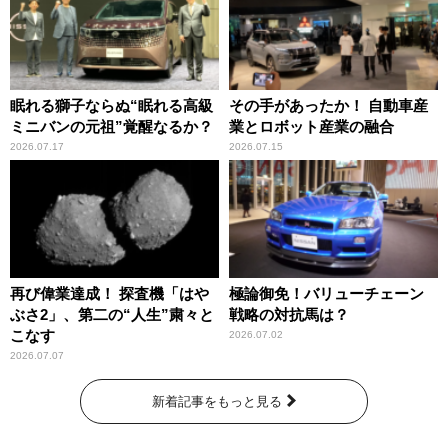
眠れる獅子ならぬ“眠れる高級
その手があったか！ 自動車産
ミニバンの元祖”覚醒なるか？
業とロボット産業の融合
2026.07.17
2026.07.15
再び偉業達成！ 探査機「はや
極論御免！バリューチェーン
ぶさ2」、第二の“人生”粛々と
戦略の対抗馬は？
こなす
2026.07.02
2026.07.07
新着記事をもっと見る