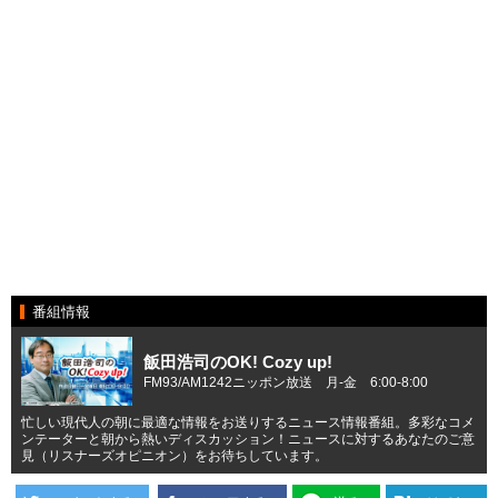
番組情報
飯田浩司のOK! Cozy up!
FM93/AM1242ニッポン放送 月-金 6:00-8:00
忙しい現代人の朝に最適な情報をお送りするニュース情報番組。多彩なコメ
ンテーターと朝から熱いディスカッション！ニュースに対するあなたのご意
見（リスナーズオピニオン）をお待ちしています。