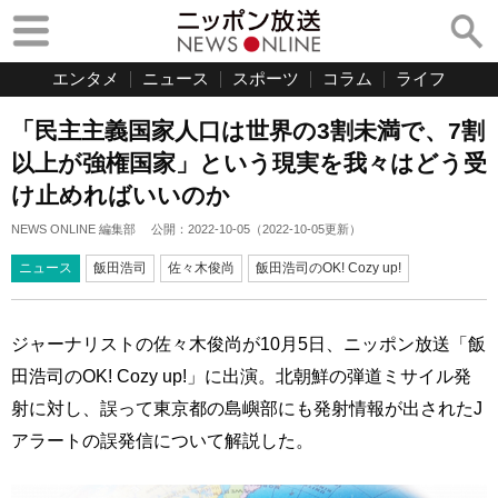
エンタメ
ニュース
スポーツ
コラム
ライフ
「民主主義国家人口は世界の3割未満で、7割
以上が強権国家」という現実を我々はどう受
け止めればいいのか
NEWS ONLINE 編集部
公開：
2022-10-05
（
2022-10-05
更新）
ニュース
飯田浩司
佐々木俊尚
飯田浩司のOK! Cozy up!
ジャーナリストの佐々木俊尚が10月5日、ニッポン放送「飯
田浩司のOK! Cozy up!」に出演。北朝鮮の弾道ミサイル発
射に対し、誤って東京都の島嶼部にも発射情報が出されたJ
アラートの誤発信について解説した。