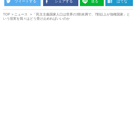
ツイートする
シェアする
送る
はてな
TOP
ニュース
「民主主義国家人口は世界の3割未満で、7割以上が強権国家」と
いう現実を我々はどう受け止めればいいのか