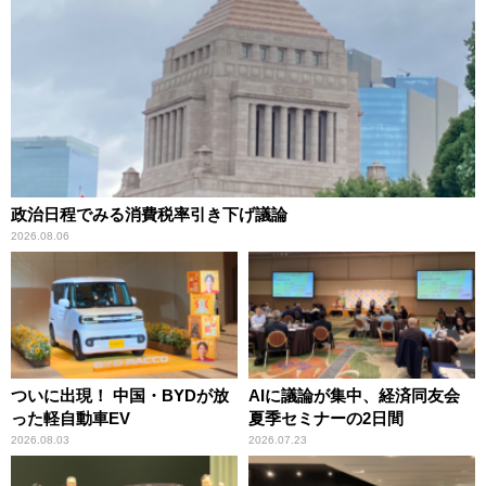
政治日程でみる消費税率引き下げ議論
2026.08.06
ついに出現！ 中国・BYDが放
AIに議論が集中、経済同友会
った軽自動車EV
夏季セミナーの2日間
2026.08.03
2026.07.23