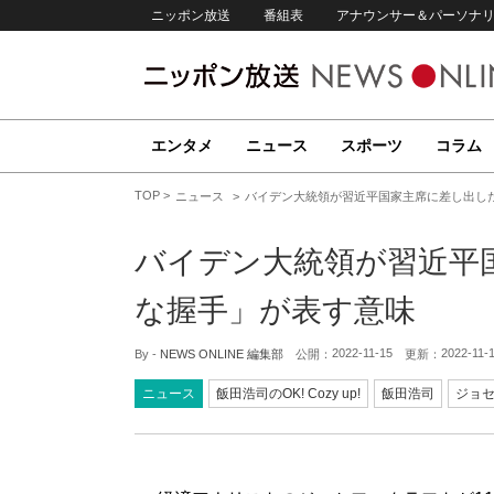
ニッポン放送
番組表
アナウンサー＆パーソナ
エンタメ
ニュース
スポーツ
コラム
TOP
ニュース
バイデン大統領が習近平国家主席に差し出し
バイデン大統領が習近平
な握手」が表す意味
2022-11-15
2022-11-
By -
NEWS ONLINE 編集部
公開：
更新：
ニュース
飯田浩司のOK! Cozy up!
飯田浩司
ジョ