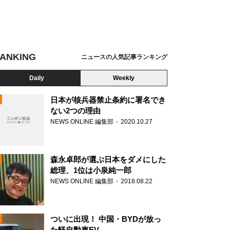
ANKING
ニュースの人気記事ランキング
Daily
Weekly
日本が核兵器禁止条約に署名でき
ない2つの理由
NEWS ONLINE 編集部
2020.10.27
N
森永卓郎が選ぶ日本をダメにした
総理、1位は小泉純一郎
NEWS ONLINE 編集部
2018.08.22
ついに出現！ 中国・BYDが放っ
た軽自動車EV