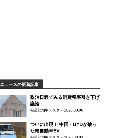
ニュースの新着記事
政治日程でみる消費税率引き下げ
議論
報道部畑中デスク
2026.08.06
ついに出現！ 中国・BYDが放っ
た軽自動車EV
報道部畑中デスク
2026.08.03