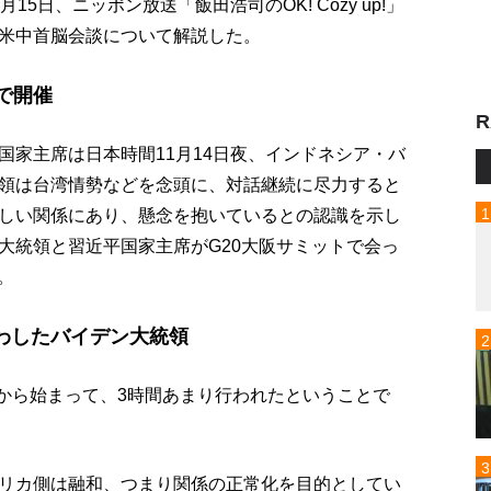
5日、ニッポン放送「飯田浩司のOK! Cozy up!」
米中首脳会談について解説した。
で開催
R
国家主席は日本時間11月14日夜、インドネシア・バ
領は台湾情勢などを念頭に、対話継続に尽力すると
しい関係にあり、懸念を抱いているとの認識を示し
大統領と習近平国家主席がG20大阪サミットで会っ
。
わしたバイデン大統領
ぎから始まって、3時間あまり行われたということで
リカ側は融和、つまり関係の正常化を目的としてい