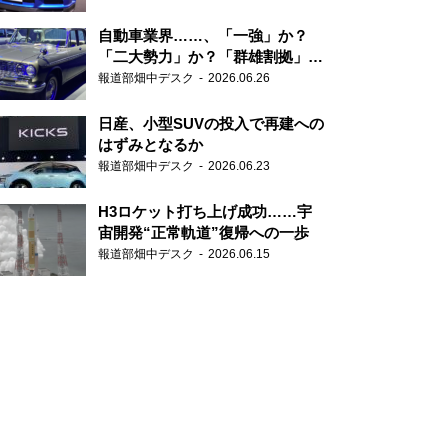
自動車業界……、「一強」か？
「二大勢力」か？「群雄割拠」
か？
報道部畑中デスク
2026.06.26
日産、小型SUVの投入で再建への
はずみとなるか
報道部畑中デスク
2026.06.23
H3ロケット打ち上げ成功……宇
宙開発“正常軌道”復帰への一歩
報道部畑中デスク
2026.06.15