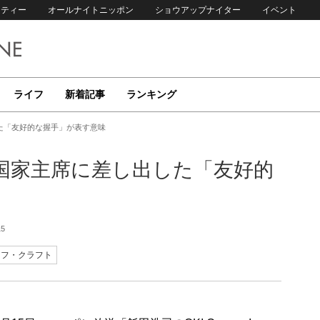
リティー
オールナイトニッポン
ショウアップナイター
イベント
ライフ
新着記事
ランキング
た「友好的な握手」が表す意味
国家主席に差し出した「友好的
15
セフ・クラフト