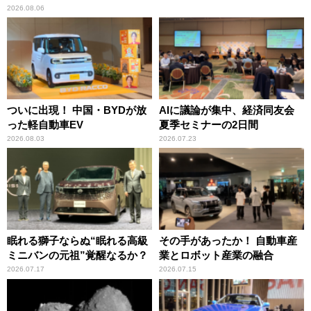
2026.08.06
ついに出現！ 中国・BYDが放
AIに議論が集中、経済同友会
った軽自動車EV
夏季セミナーの2日間
2026.08.03
2026.07.23
眠れる獅子ならぬ“眠れる高級
その手があったか！ 自動車産
ミニバンの元祖”覚醒なるか？
業とロボット産業の融合
2026.07.17
2026.07.15