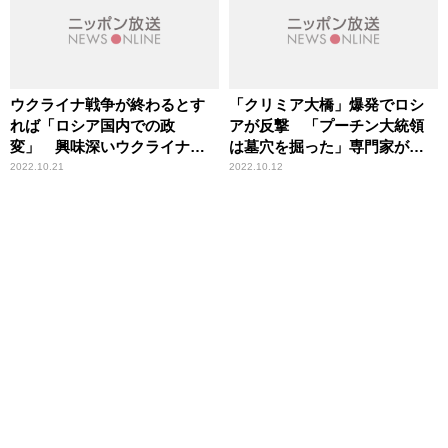
ウクライナ戦争が終わるとす
「クリミア大橋」爆発でロシ
れば「ロシア国内での政
アが反撃 「プーチン大統領
変」 興味深いウクライナ国
は墓穴を掘った」専門家が見
防省・情報総局長の発言
解
2022.10.21
2022.10.12