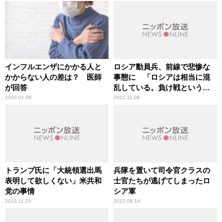
インフルエンザにかかる人と
ロシア動員兵、前線で悲惨な
かからない人の差は？ 医師
事態に 「ロシアは相当に混
が回答
乱している。負け戦という感
じだ」辛坊治郎が指摘
2020.01.08
2022.11.08
トランプ氏に「大統領選出馬
兵隊を置いて司令官クラスの
表明して欲しくない」米共和
士官たちが逃げてしまったロ
党の事情
シア軍
2022.11.15
2022.09.14