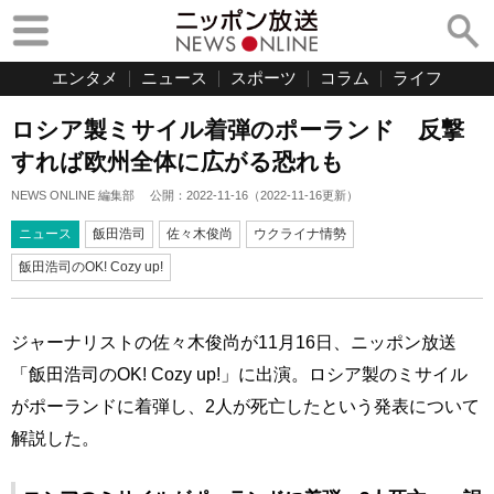
エンタメ
ニュース
スポーツ
コラム
ライフ
ロシア製ミサイル着弾のポーランド 反撃
すれば欧州全体に広がる恐れも
NEWS ONLINE 編集部
公開：
2022-11-16
（
2022-11-16
更新）
ニュース
飯田浩司
佐々木俊尚
ウクライナ情勢
飯田浩司のOK! Cozy up!
ジャーナリストの佐々木俊尚が11月16日、ニッポン放送
「飯田浩司のOK! Cozy up!」に出演。ロシア製のミサイル
がポーランドに着弾し、2人が死亡したという発表について
解説した。