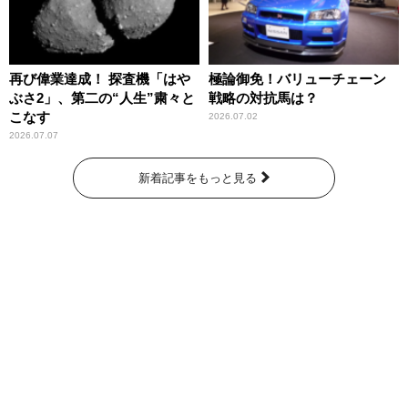
再び偉業達成！ 探査機「はや
極論御免！バリューチェーン
ぶさ2」、第二の“人生”粛々と
戦略の対抗馬は？
こなす
2026.07.02
2026.07.07
新着記事をもっと見る