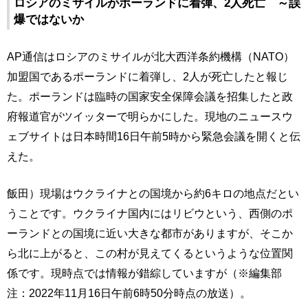
ロシアのミサイルがポーランドに着弾、2人死亡 ～誤
爆ではないか
AP通信はロシアのミサイルが北大西洋条約機構（NATO）
加盟国であるポーランドに着弾し、2人が死亡したと報じ
た。ポーランドは臨時の国家安全保障会議を招集したと政
府報道官がツイッターで明らかにした。現地のニュースウ
ェブサイトは日本時間16日午前5時から緊急会議を開くと伝
えた。
飯田）現場はウクライナとの国境から約6キロの地点だとい
うことです。ウクライナ国内にはリビウという、西側のポ
ーランドとの国境に近い大きな都市がありますが、そこか
ら北に上がると、この村が見えてくるというような位置関
係です。現時点では情報が錯綜していますが（※編集部
注：2022年11月16日午前6時50分時点の放送）。