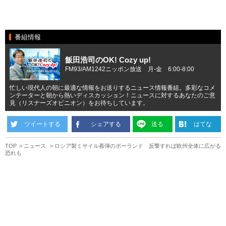
番組情報
飯田浩司のOK! Cozy up!
FM93/AM1242ニッポン放送 月-金 6:00-8:00
忙しい現代人の朝に最適な情報をお送りするニュース情報番組。多彩なコメ
ンテーターと朝から熱いディスカッション！ニュースに対するあなたのご意
見（リスナーズオピニオン）をお待ちしています。
ツイートする
シェアする
送る
はてな
TOP
ニュース
ロシア製ミサイル着弾のポーランド 反撃すれば欧州全体に広がる
恐れも