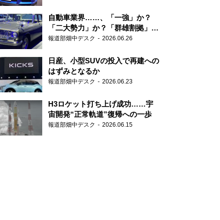
自動車業界……、「一強」か？
「二大勢力」か？「群雄割拠」
か？
報道部畑中デスク
2026.06.26
日産、小型SUVの投入で再建への
はずみとなるか
報道部畑中デスク
2026.06.23
H3ロケット打ち上げ成功……宇
宙開発“正常軌道”復帰への一歩
報道部畑中デスク
2026.06.15