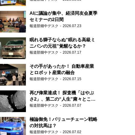
AIに議論が集中、経済同友会夏季
セミナーの2日間
報道部畑中デスク
2026.07.23
眠れる獅子ならぬ“眠れる高級ミ
ニバンの元祖”覚醒なるか？
報道部畑中デスク
2026.07.17
その手があったか！ 自動車産業
とロボット産業の融合
報道部畑中デスク
2026.07.15
再び偉業達成！ 探査機「はやぶ
さ2」、第二の“人生”粛々とこな
す
報道部畑中デスク
2026.07.07
極論御免！バリューチェーン戦略
の対抗馬は？
報道部畑中デスク
2026.07.02