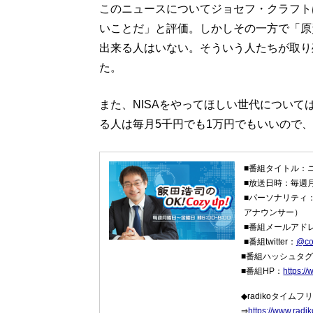
このニュースについてジョセフ・クラフト
いことだ」と評価。しかしその一方で「原
出来る人はいない。そういう人たちが取り
た。
また、NISAをやってほしい世代について
る人は毎月5千円でも1万円でもいいので
■番組タイトル：ニッ
■放送日時：毎週
■パーソナリティ
アナウンサー）
■番組メールアド
■番組twitter：
@co
■番組ハッシュタ
■番組HP：
https:/
◆radikoタイム
⇒
https://www.rad