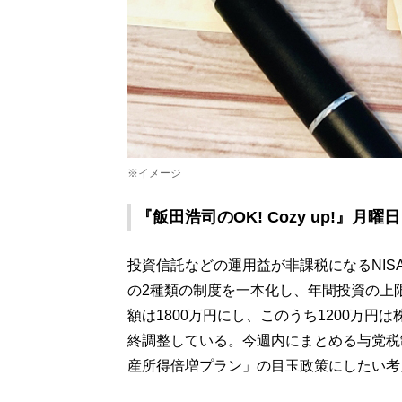
※イメージ
『飯田浩司のOK! Cozy up!』月
投資信託などの運用益が非課税になるNI
の2種類の制度を一本化し、年間投資の上
額は1800万円にし、このうち1200万
終調整している。今週内にまとめる与党税
産所得倍増プラン」の目玉政策にしたい考