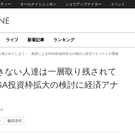
リティー
オールナイトニッポン
ショウアップナイター
イベント
ライフ
新着記事
ランキング
残されてしまう」 政府によるNISA投資枠拡大の検討に経済アナリストが警鐘
きない人達は一層取り残されて
SA投資枠拡大の検討に経済アナ
13
ト
飯田浩司