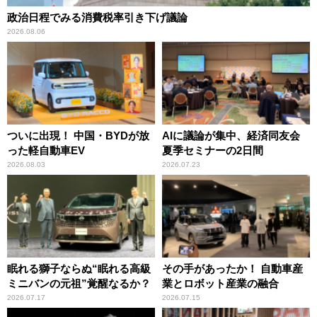
政治日程でみる消費税率引き下げ議論
2026.08.06
ついに出現！ 中国・BYDが放
AIに議論が集中、経済同友会
った軽自動車EV
夏季セミナーの2日間
2026.08.03
2026.07.23
眠れる獅子ならぬ“眠れる高級
その手があったか！ 自動車産
ミニバンの元祖”覚醒なるか？
業とロボット産業の融合
2026.07.17
2026.07.15