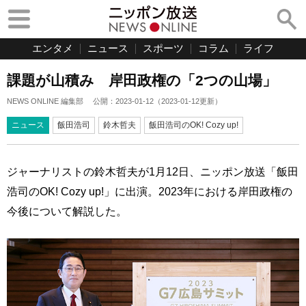
エンタメ
ニュース
スポーツ
コラム
ライフ
課題が山積み 岸田政権の「2つの山場」
NEWS ONLINE 編集部
公開：
2023-01-12
（
2023-01-12
更新）
ニュース
飯田浩司
鈴木哲夫
飯田浩司のOK! Cozy up!
ジャーナリストの鈴木哲夫が1月12日、ニッポン放送「飯田
浩司のOK! Cozy up!」に出演。2023年における岸田政権の
今後について解説した。