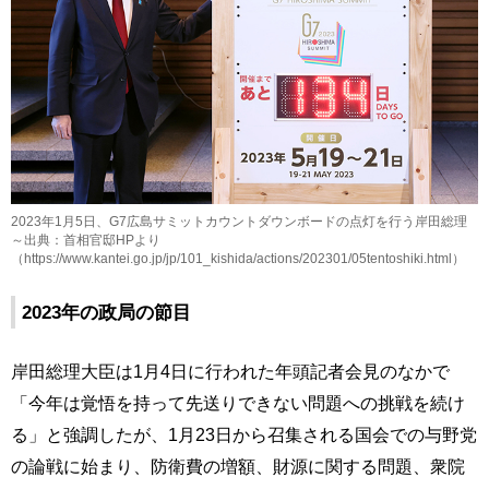
2023年1月5日、G7広島サミットカウントダウンボードの点灯を行う岸田総理
～出典：首相官邸HPより
（https://www.kantei.go.jp/jp/101_kishida/actions/202301/05tentoshiki.html）
2023年の政局の節目
岸田総理大臣は1月4日に行われた年頭記者会見のなかで
「今年は覚悟を持って先送りできない問題への挑戦を続け
る」と強調したが、1月23日から召集される国会での与野党
の論戦に始まり、防衛費の増額、財源に関する問題、衆院