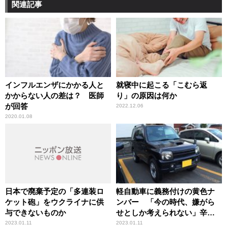
関連記事
インフルエンザにかかる人と
就寝中に起こる「こむら返
かからない人の差は？ 医師
り」の原因は何か
が回答
2022.12.06
2020.01.08
日本で廃棄予定の「多連装ロ
軽自動車に義務付けの黄色ナ
ケット砲」をウクライナに供
ンバー 「今の時代、嫌がら
与できないものか
せとしか考えられない」辛坊
治郎が疑問投げかけ
2023.01.11
2023.01.11