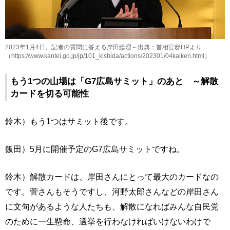
2023年1月4日、記者の質問に答える岸田総理～出典：首相官邸HPより
（https://www.kantei.go.jp/jp/101_kishida/actions/202301/04kaiken.html）
もう1つの山場は「G7広島サミット」のあと ～解散
カードを切る可能性
鈴木）もう1つはサミット後です。
飯田）5月に開催予定のG7広島サミットですね。
鈴木）解散カードは、岸田さんにとって最大のカードなの
です。菅さんもそうですし、河野太郎さんなどの岸田さん
に文句があるような人たちも、解散になればみんな自民党
のために一生懸命、選挙を行わなければいけないわけで