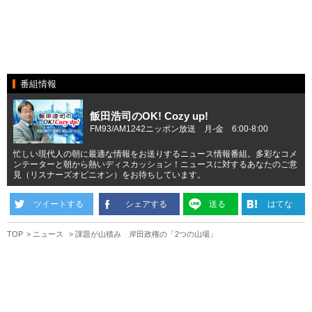
番組情報
飯田浩司のOK! Cozy up!
FM93/AM1242ニッポン放送 月-金 6:00-8:00
忙しい現代人の朝に最適な情報をお送りするニュース情報番組。多彩なコメ
ンテーターと朝から熱いディスカッション！ニュースに対するあなたのご意
見（リスナーズオピニオン）をお待ちしています。
ツイートする
シェアする
送る
はてな
TOP
ニュース
課題が山積み 岸田政権の「2つの山場」