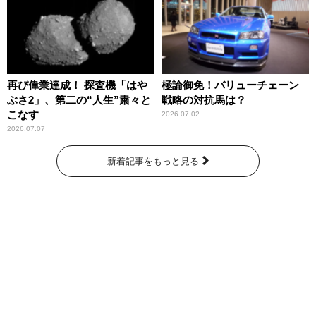
再び偉業達成！ 探査機「はや
極論御免！バリューチェーン
ぶさ2」、第二の“人生”粛々と
戦略の対抗馬は？
こなす
2026.07.02
2026.07.07
新着記事をもっと見る