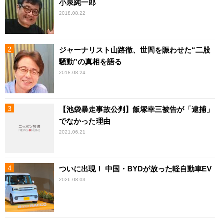
小泉純一郎
2018.08.22
ジャーナリスト山路徹、世間を賑わせた“二股
騒動”の真相を語る
2018.08.24
【池袋暴走事故公判】飯塚幸三被告が「逮捕」
でなかった理由
2021.06.21
ついに出現！ 中国・BYDが放った軽自動車EV
2026.08.03