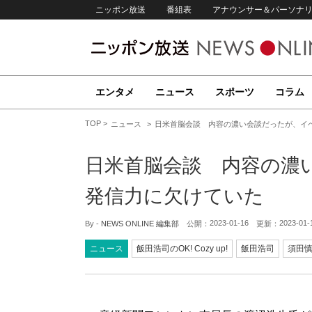
ニッポン放送
番組表
アナウンサー＆パーソナ
エンタメ
ニュース
スポーツ
コラム
TOP
ニュース
日米首脳会談 内容の濃い会談だったが、イ
日米首脳会談 内容の濃
発信力に欠けていた
2023-01-16
2023-01-
By -
NEWS ONLINE 編集部
公開：
更新：
ニュース
飯田浩司のOK! Cozy up!
飯田浩司
須田