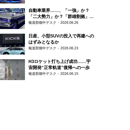
自動車業界……、「一強」か？
「二大勢力」か？「群雄割拠」
か？
報道部畑中デスク
2026.06.26
日産、小型SUVの投入で再建への
はずみとなるか
報道部畑中デスク
2026.06.23
H3ロケット打ち上げ成功……宇
宙開発“正常軌道”復帰への一歩
報道部畑中デスク
2026.06.15