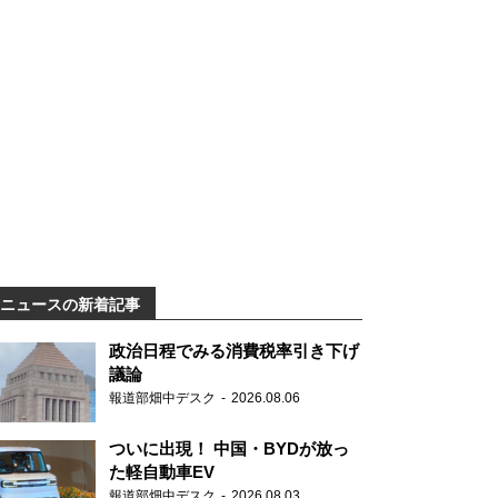
ニュースの新着記事
政治日程でみる消費税率引き下げ
議論
報道部畑中デスク
2026.08.06
ついに出現！ 中国・BYDが放っ
た軽自動車EV
報道部畑中デスク
2026.08.03