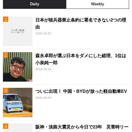
Daily
Weekly
日本が核兵器禁止条約に署名できない2つの理
由
2020.10.27
森永卓郎が選ぶ日本をダメにした総理、1位は
小泉純一郎
2018.08.22
ついに出現！ 中国・BYDが放った軽自動車EV
2026.08.03
阪神・淡路大震災から今日で23年 災害時リー