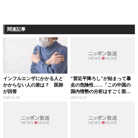
関連記事
インフルエンザにかかる人と
“習近平降ろし”が始まって暴
かからない人の差は？ 医師
走の危険性……「この中国の
が回答
国内情勢の分析はすごく面白
い」辛坊治郎が言及
2020.01.08
2020.10.27