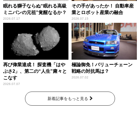
眠れる獅子ならぬ“眠れる高級
その手があったか！ 自動車産
ミニバンの元祖”覚醒なるか？
業とロボット産業の融合
2026.07.17
2026.07.15
再び偉業達成！ 探査機「はや
極論御免！バリューチェーン
ぶさ2」、第二の“人生”粛々と
戦略の対抗馬は？
こなす
2026.07.02
2026.07.07
新着記事をもっと見る