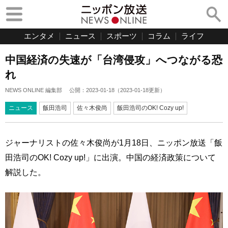
エンタメ
ニュース
スポーツ
コラム
ライフ
中国経済の失速が「台湾侵攻」へつながる恐
れ
NEWS ONLINE 編集部
公開：
2023-01-18
（
2023-01-18
更新）
ニュース
飯田浩司
佐々木俊尚
飯田浩司のOK! Cozy up!
ジャーナリストの佐々木俊尚が1月18日、ニッポン放送「飯
田浩司のOK! Cozy up!」に出演。中国の経済政策について
解説した。