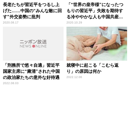
長老たちが習近平をつるし上
「“世界の皇帝様”になったつ
げた……中国の“みんな敵に回
もりの習近平」失敗を期待す
す”外交姿勢に批判
る冷ややかな人も中国共産党
には多い
2020.08.17
2020.10.29
「刑務所で悠々自適」習近平
就寝中に起こる「こむら返
国家主席に“粛清”された中国
り」の原因は何か
の政治家たちの意外な好待遇
2022.12.06
2022.08.03