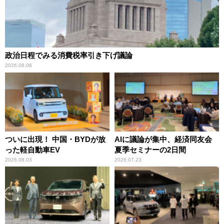
政治日程でみる消費税率引き下げ議論
2026.08.06
ついに出現！ 中国・BYDが放
AIに議論が集中、経済同友会
った軽自動車EV
夏季セミナーの2日間
2026.08.03
2026.07.23