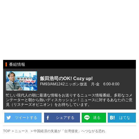
番組情報
飯田浩司のOK! Cozy up!
FM93/AM1242ニッポン放送 月-金 6:00-8:00
忙しい現代人の朝に最適な情報をお送りするニュース情報番組。多彩なコメ
ンテーターと朝から熱いディスカッション！ニュースに対するあなたのご意
見（リスナーズオピニオン）をお待ちしています。
ツイートする
シェアする
送る
はてな
TOP
ニュース
中国経済の失速が「台湾侵攻」へつながる恐れ