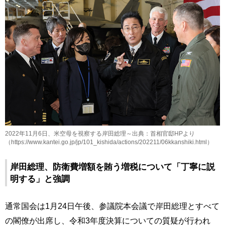
2022年11月6日、米空母を視察する岸田総理～出典：首相官邸HPより
（https://www.kantei.go.jp/jp/101_kishida/actions/202211/06kkanshiki.html）
岸田総理、防衛費増額を賄う増税について「丁寧に説
明する」と強調
通常国会は1月24日午後、参議院本会議で岸田総理とすべて
の閣僚が出席し、令和3年度決算についての質疑が行われ