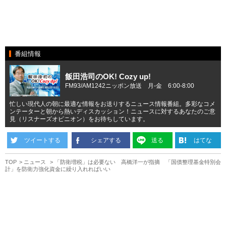
番組情報
飯田浩司のOK! Cozy up!
FM93/AM1242ニッポン放送 月-金 6:00-8:00
忙しい現代人の朝に最適な情報をお送りするニュース情報番組。多彩なコメ
ンテーターと朝から熱いディスカッション！ニュースに対するあなたのご意
見（リスナーズオピニオン）をお待ちしています。
ツイートする
シェアする
送る
はてな
TOP
ニュース
「防衛増税」は必要ない 高橋洋一が指摘 「国債整理基金特別会
計」を防衛力強化資金に繰り入れればいい