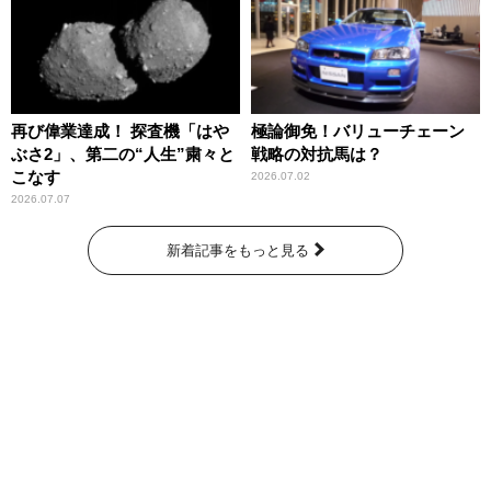
再び偉業達成！ 探査機「はや
極論御免！バリューチェーン
ぶさ2」、第二の“人生”粛々と
戦略の対抗馬は？
こなす
2026.07.02
2026.07.07
新着記事をもっと見る