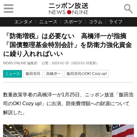
エンタメ
ニュース
スポーツ
コラム
ライフ
「防衛増税」は必要ない 高橋洋一が指摘
「国債整理基金特別会計」を防衛力強化資金
に繰り入れればいい
NEWS ONLINE 編集部
公開：
2023-01-25
（
2023-01-25
更新）
ニュース
飯田浩司
高橋洋一
飯田浩司のOK! Cozy up!
数量政策学者の高橋洋一が1月25日、ニッポン放送「飯田浩
司のOK! Cozy up!」に出演。防衛費増額への財源について
解説した。