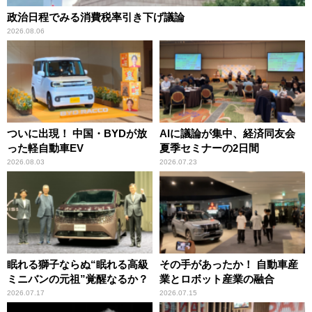
政治日程でみる消費税率引き下げ議論
2026.08.06
ついに出現！ 中国・BYDが放
AIに議論が集中、経済同友会
った軽自動車EV
夏季セミナーの2日間
2026.08.03
2026.07.23
眠れる獅子ならぬ“眠れる高級
その手があったか！ 自動車産
ミニバンの元祖”覚醒なるか？
業とロボット産業の融合
2026.07.17
2026.07.15