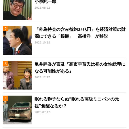
小泉純一郎
2018.08.22
「外為特会の含み益約37兆円」を経済対策の財
源にできる「根拠」 高橋洋一が解説
2022.10.12
亀井静香が言及『高市早苗氏は初の女性総理に
なる可能性がある』
2023.12.27
眠れる獅子ならぬ“眠れる高級ミニバンの元
祖”覚醒なるか？
2026.07.17