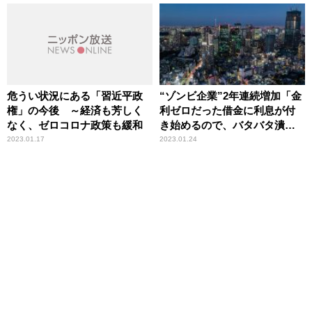
危うい状況にある「習近平政
“ゾンビ企業”2年連続増加「金
権」の今後 ～経済も芳しく
利ゼロだった借金に利息が付
なく、ゼロコロナ政策も緩和
き始めるので、バタバタ潰れ
る」構造的問題を辛坊治郎が
2023.01.17
2023.01.24
指摘