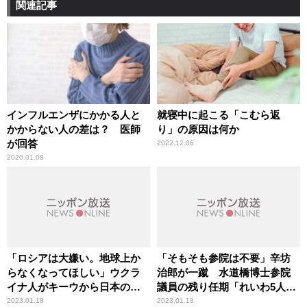
関連記事
インフルエンザにかかる人と
就寝中に起こる「こむら返
かからない人の差は？ 医師
り」の原因は何か
が回答
2022.12.06
2020.01.08
「ロシアは大嫌い。地球上か
「そもそも参院は不要」辛坊
らなくなってほしい」ウクラ
治郎が一蹴 水道橋博士参院
イナ人がキーウから日本のラ
議員の残り任期「れいわ5人ロ
ジオ生出演
ーテ」を受け持論
2023.01.18
2023.01.18