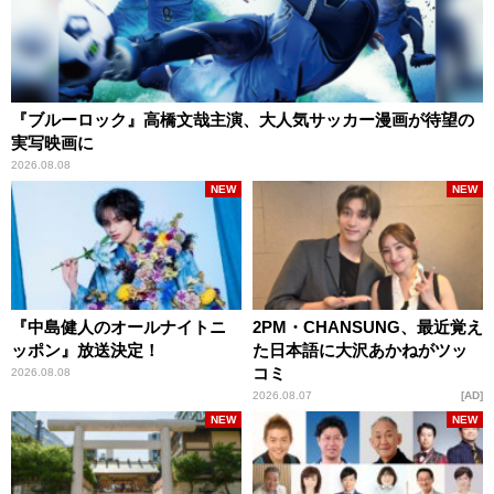
『ブルーロック』高橋文哉主演、大人気サッカー漫画が待望の
実写映画に
2026.08.08
NEW
NEW
『中島健人のオールナイトニ
2PM・CHANSUNG、最近覚え
ッポン』放送決定！
た日本語に大沢あかねがツッ
コミ
2026.08.08
2026.08.07
AD
NEW
NEW