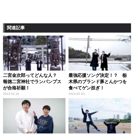
関連記事
二宮金次郎ってどんな人？
最強応援ソング決定！？ 栃
報徳二宮神社でランパンプス
木県のブランド豚とんかつを
が合格祈願！
食べてゲン担ぎ！
2023.02.10
2023.02.03