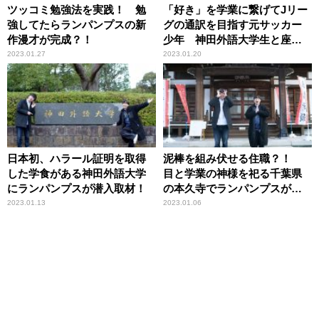
ツッコミ勉強法を実践！ 勉
「好き」を学業に繋げてJリー
強してたらランパンプスの新
グの通訳を目指す元サッカー
作漫才が完成？！
少年 神田外語大学生と座談
会！
2023.01.27
2023.01.20
日本初、ハラール証明を取得
泥棒を組み伏せる住職？！
した学食がある神田外語大学
目と学業の神様を祀る千葉県
にランパンプスが潜入取材！
の本久寺でランパンプスが合
格祈願！
2023.01.13
2023.01.06