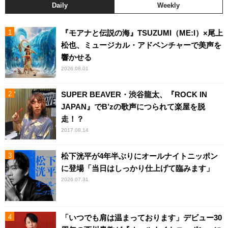
Daily
Weekly
『モアナと伝説の海』TSUZUMI（ME:I）×尾上
松也、ミュージカル・アドベンチャーで美声を
響かせる
2026.08.01
SUPER BEAVER・渋谷龍太、『ROCK IN
JAPAN』でB’zの歌声につられて楽屋を脱
走！？
2017.08.14
松下洸平が4年半ぶりにオールナイトニッポン
に登場「当日はしっかり仕上げて臨みます」
2026.07.31
「いつでも肩は温まっております」デビュー30