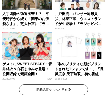
入手困難の強運御守！？ 平
井戸田潤、パンサー尾形貴
安時代から続く「関東のお伊
弘、林家正蔵、ウエストラン
勢さま」、芝大神宮にてラン
ドが生登場！『ラジオビバリ
パンプスが合格祈願！
ー昼ズ』
2026.08.07
2026.08.07
ゲストにSWEET STEADY・音
「私のプリティな顔がプリン
井結衣＆白石まゆみが登場！
トされたTシャツです！」『長
公開収録で素顔全開！
浜広奈 天下無双』初の番組グ
ッズ発売
2026.08.07
AD
2026.08.05
新着記事をもっと見る