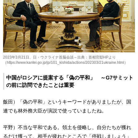
2023年3月21日、日・ウクライナ首脳会談～出典：首相官邸HPより
（https://www.kantei.go.jp/jp/101_kishida/actions/202303/21ukraine.html）
中国がロシアに提案する「偽の平和」 ～G7サミット
の前に訪問できたことは重要
飯田）「偽の平和」というキーワードがありましたが、国
連でも林外務大臣が演説で使っていましたね。
平野）不当な平和である。領土を侵略し、自分たちが獲れ
るだけ獲って、相手が疲れたところで「停戦しましょう」