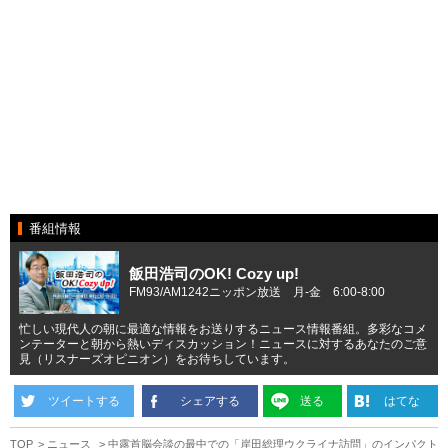
番組情報
飯田浩司のOK! Cozy up!
FM93/AM1242ニッポン放送 月-金 6:00-8:00
忙しい現代人の朝に最適な情報をお送りするニュース情報番組。多彩なコメ
ンテーターと朝から熱いディスカッション！ニュースに対するあなたのご意
見（リスナーズオピニオン）をお待ちしています。
ツイートする
シェアする
送る
はてな
TOP
ニュース
中露首脳会談の最中での「岸田総理ウクライナ訪問」のインパクト