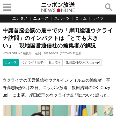
エンタメ
ニュース
スポーツ
コラム
ライフ
中露首脳会談の最中での「岸田総理ウクライ
ナ訪問」のインパクトは「とても大き
い」 現地国営通信社の編集者が解説
NEWS ONLINE 編集部
公開：
2023-03-22
（
2023-03-22
更新）
ニュース
ウクライナ情勢
飯田浩司
飯田浩司のOK! Cozy up!
ウクライナの国営通信社ウクルインフォルムの編集者・平
野高志氏が3月22日、ニッポン放送「飯田浩司のOK! Cozy
up!」に出演。岸田総理のウクライナ訪問について語った。