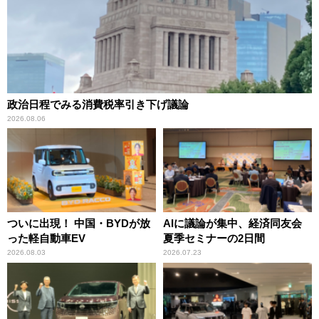
政治日程でみる消費税率引き下げ議論
2026.08.06
ついに出現！ 中国・BYDが放
AIに議論が集中、経済同友会
った軽自動車EV
夏季セミナーの2日間
2026.08.03
2026.07.23