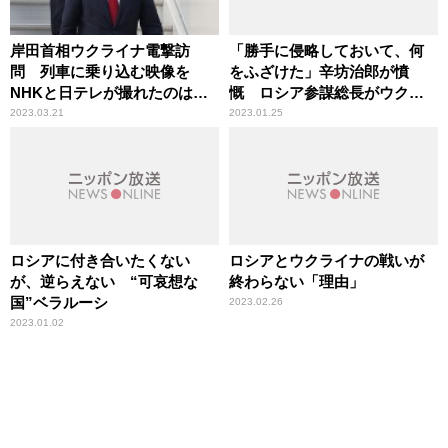
岸田首相ウクライナ電撃訪
「勝手に侵略しておいて、何
問 列車に乗り込む映像を
をふざけた」辛坊治郎が憤
NHKと日テレが撮れたのは
慨 ロシア参謀総長がウクラ
「意図的なリーク」辛坊治郎
イナ侵攻を「第二次大戦以来
2023.03.21
2023.01.25
が持論
の危機」と表現
ロシアに付き合いたくない
ロシアとウクライナの戦いが
が、逆らえない “可哀想な
終わらない「理由」
国”ベラルーシ
2023.02.26
2023.01.02