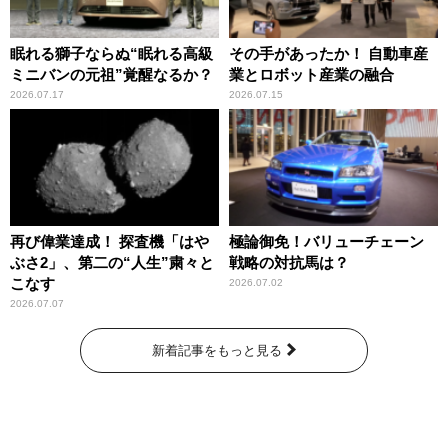
眠れる獅子ならぬ“眠れる高級
その手があったか！ 自動車産
ミニバンの元祖”覚醒なるか？
業とロボット産業の融合
2026.07.17
2026.07.15
再び偉業達成！ 探査機「はや
極論御免！バリューチェーン
ぶさ2」、第二の“人生”粛々と
戦略の対抗馬は？
こなす
2026.07.02
2026.07.07
新着記事をもっと見る