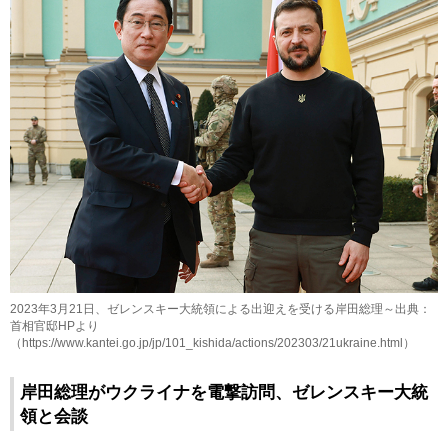
2023年3月21日、ゼレンスキー大統領による出迎えを受ける岸田総理～出典：
首相官邸HPより
（https://www.kantei.go.jp/jp/101_kishida/actions/202303/21ukraine.html）
岸田総理がウクライナを電撃訪問、ゼレンスキー大統
領と会談