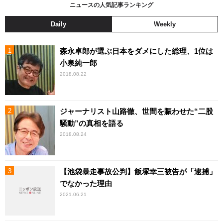
ニュースの人気記事ランキング
Daily
Weekly
森永卓郎が選ぶ日本をダメにした総理、1位は
小泉純一郎
2018.08.22
ジャーナリスト山路徹、世間を賑わせた“二股
騒動”の真相を語る
2018.08.24
【池袋暴走事故公判】飯塚幸三被告が「逮捕」
でなかった理由
2021.06.21