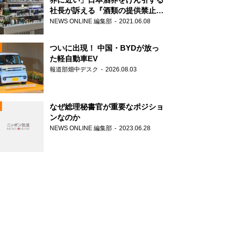
社長が訴える『酒類の提供禁止』
策の大打撃
NEWS ONLINE 編集部
2021.06.08
ついに出現！ 中国・BYDが放っ
た軽自動車EV
報道部畑中デスク
2026.08.03
N
なぜ総理秘書官が重要なポジショ
ンなのか
NEWS ONLINE 編集部
2023.06.28
N