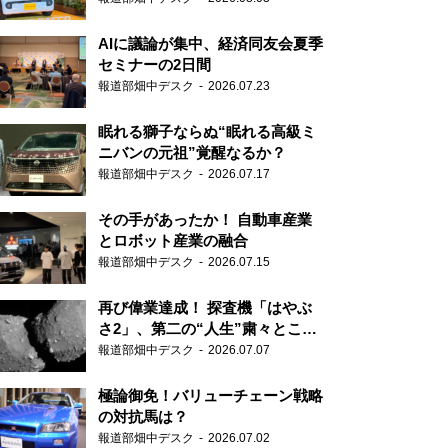
AIに議論が集中、経済同友会夏季
セミナーの2日間
報道部畑中デスク
2026.07.23
眠れる獅子ならぬ“眠れる高級ミ
ニバンの元祖”覚醒なるか？
報道部畑中デスク
2026.07.17
その手があったか！ 自動車産業
とロボット産業の融合
報道部畑中デスク
2026.07.15
再び偉業達成！ 探査機「はやぶ
さ2」、第二の“人生”粛々とこな
す
報道部畑中デスク
2026.07.07
極論御免！バリューチェーン戦略
の対抗馬は？
報道部畑中デスク
2026.07.02