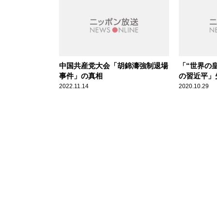
中国共産党大会「胡錦濤強制退場
「“世界の
事件」の真相
の習近平」
かな人も中
2022.11.14
2020.10.29