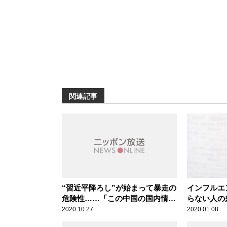
関連記事
“習近平降ろし”が始まって暴走の
インフルエ
危険性……「この中国の国内情勢
らない人の
の分析はすごく面白い」辛坊治郎
2020.10.27
2020.01.08
が言及