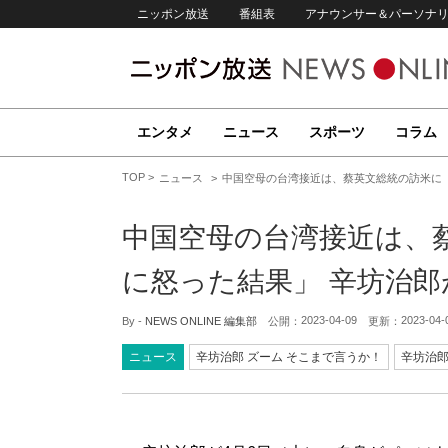
ニッポン放送
番組表
アナウンサー＆パーソナ
エンタメ
ニュース
スポーツ
コラム
TOP
ニュース
中国空母の台湾接近は、蔡英文総統の訪米に
中国空母の台湾接近は、
に怒った結果」 辛坊治郎
2023-04-09
2023-04-
By -
NEWS ONLINE 編集部
公開：
更新：
ニュース
辛坊治郎 ズーム そこまで言うか！
辛坊治