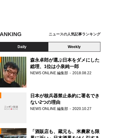
ANKING
ニュースの人気記事ランキング
Daily
Weekly
森永卓郎が選ぶ日本をダメにした
総理、1位は小泉純一郎
NEWS ONLINE 編集部
2018.08.22
N
日本が核兵器禁止条約に署名でき
ない2つの理由
NEWS ONLINE 編集部
2020.10.27
「酒販店も、蔵元も、米農家も限
界に近い」日本酒界をけん引する