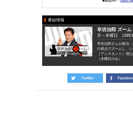
■番組HP：
https:/
番組情報
辛坊治郎 ズーム
月～木曜日 15時
辛坊治郎さんが政治・
の視点でズームし、い
［アシスタント］増山
（木曜日のみ）