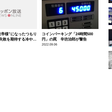
皇帝様”になったつもり
コインパーキング「24時間500
失敗を期待する冷やや
円」の罠 辛坊治郎が警告
国共産党には多い
2022.09.06