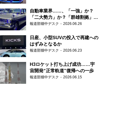
自動車業界……、「一強」か？
「二大勢力」か？「群雄割拠」
か？
報道部畑中デスク
2026.06.26
日産、小型SUVの投入で再建への
はずみとなるか
報道部畑中デスク
2026.06.23
H3ロケット打ち上げ成功……宇
宙開発“正常軌道”復帰への一歩
報道部畑中デスク
2026.06.15