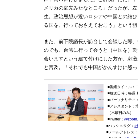
メリカの庭先みたなところ」だったが、左
生。政治思想が近いロシアや中国との結び
る国を、行っておさえておこう」という狙
また、前下院議長が訪台して会談した際、
のでも、台湾に行って会うと（中国を）刺
会いますという建て付けにした方が、刺激
と言及。「それでも中国がかんすけに怒っ
■番組タイトル：
■放送日時：毎週 
■パーソナリティ
■アシスタント：
（木曜日のみ）
■Twitter：
@zoom
■ハッシュタグ：
#
■メールアドレス