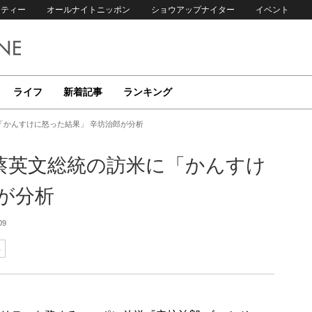
リティー
オールナイトニッポン
ショウアップナイター
イベント
ライフ
新着記事
ランキング
「かんすけに怒った結果」 辛坊治郎が分析
蔡英文総統の訪米に「かんすけ
が分析
09
郎