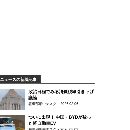
ニュースの新着記事
政治日程でみる消費税率引き下げ
議論
報道部畑中デスク
2026.08.06
ついに出現！ 中国・BYDが放っ
た軽自動車EV
報道部畑中デスク
2026.08.03