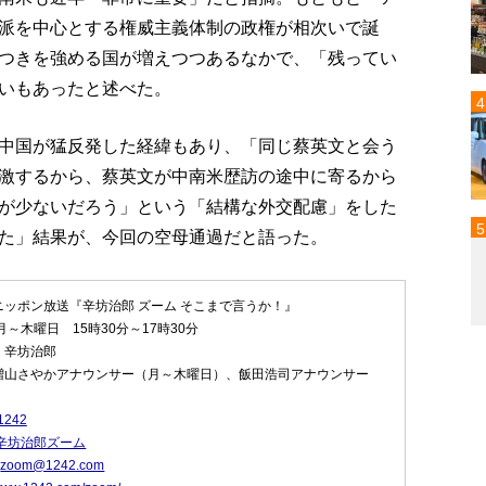
派を中心とする権威主義体制の政権が相次いで誕
つきを強める国が増えつつあるなかで、「残ってい
いもあったと述べた。
中国が猛反発した経緯もあり、「同じ蔡英文と会う
激するから、蔡英文が中南米歴訪の途中に寄るから
が少ないだろう」という「結構な外交配慮」をした
た」結果が、今回の空母通過だと語った。
ニッポン放送『辛坊治郎 ズーム そこまで言うか！』
月～木曜日 15時30分～17時30分
：辛坊治郎
増山さやかアナウンサー（月～木曜日）、飯田浩司アナウンサー
1242
辛坊治郎ズーム
：
zoom@1242.com