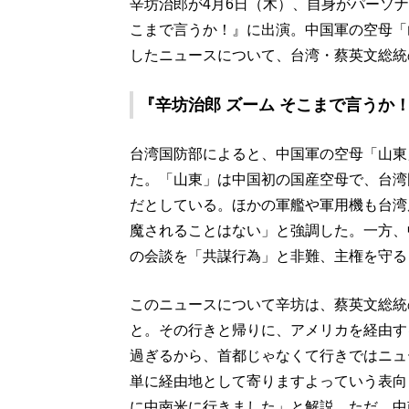
辛坊治郎が4月6日（木）、自身がパーソナ
こまで言うか！』に出演。中国軍の空母「
したニュースについて、台湾・蔡英文総統
『辛坊治郎 ズーム そこまで言うか！
台湾国防部によると、中国軍の空母「山東
た。「山東」は中国初の国産空母で、台湾
だとしている。ほかの軍艦や軍用機も台湾
魔されることはない」と強調した。一方、
の会談を「共謀行為」と非難、主権を守る
このニュースについて辛坊は、蔡英文総統
と。その行きと帰りに、アメリカを経由す
過ぎるから、首都じゃなくて行きではニュ
単に経由地として寄りますよっていう表向
に中南米に行きました」と解説。ただ、中