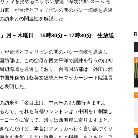
リティを務めるニッポン放送『辛坊治郎 ズーム そ
山東」が台湾とフィリピンの間のバシー海峡を通過
の訪米との関連性を解説した。
R
』月～木曜日 15時30分～17時30分 生放送
」が台湾とフィリピンの間のバシー海峡を通過し
国防部は、この空母が西太平洋で訓練を行うのは初
周辺海域を通過しており、台湾国防部は「外圧に邪
中国外務省は蔡英文総統と米マッカーシー下院議長
と表明した。
の訪米を「名目上は、中南米の2カ国行きますよ
るんで、それも首都ワシントンは（中国を）刺激し
ーヨークに寄って、帰りは西海岸に寄りますよと。
きなんだけど、本音はアメリカへ行く言い訳づくり
南米も近年「非常に重要」だと指摘。もともと「ア