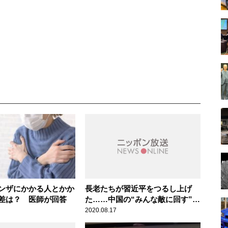
ンザにかかる人とかか
長老たちが習近平をつるし上げ
差は？ 医師が回答
た……中国の“みんな敵に回す”外
交姿勢に批判
2020.08.17