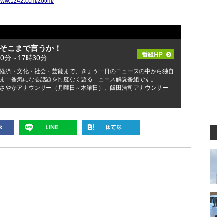
/www.1242.com/zoom/
 そこまで言うか！
30分～17時30分
経済・文化・社会・芸能まで、きょう一日のニュースの中から独自
ま一番気になる話題を忖度なく語るニュース解説番組です。
さやかアナウンサー（月曜日～木曜日）、飯田浩司アナウンサー