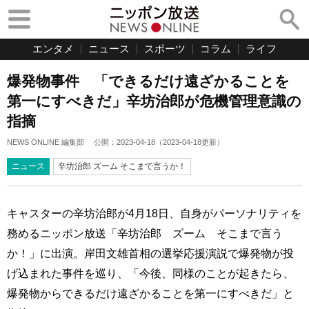
エンタメ
ニュース
スポーツ
コラム
ライフ
爆発物事件 「できるだけ遠ざかることを
第一にすべきだ」辛坊治郎が危機管理意識の
指摘
NEWS ONLINE 編集部
公開：
2023-04-18
（
2023-04-18
更新）
ニュース
辛坊治郎 ズーム そこまで言うか！
キャスターの辛坊治郎が4月18日、自身がパーソナリティを
務めるニッポン放送「辛坊治郎 ズーム そこまで言う
か！」に出演。岸田文雄首相の選挙応援演説で爆発物が投
げ込まれた事件を巡り、「今後、同様のことが起きたら、
爆発物からできるだけ遠ざかることを第一にすべきだ」と