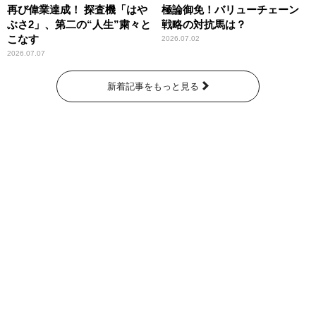
再び偉業達成！ 探査機「はや
極論御免！バリューチェーン
ぶさ2」、第二の“人生”粛々と
戦略の対抗馬は？
こなす
2026.07.02
2026.07.07
新着記事をもっと見る