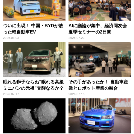
ついに出現！ 中国・BYDが放
AIに議論が集中、経済同友会
った軽自動車EV
夏季セミナーの2日間
2026.08.03
2026.07.23
眠れる獅子ならぬ“眠れる高級
その手があったか！ 自動車産
ミニバンの元祖”覚醒なるか？
業とロボット産業の融合
2026.07.17
2026.07.15