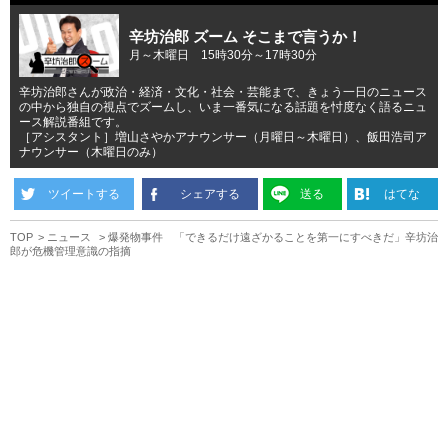
辛坊治郎 ズーム そこまで言うか！
月～木曜日 15時30分～17時30分
辛坊治郎さんが政治・経済・文化・社会・芸能まで、きょう一日のニュース
の中から独自の視点でズームし、いま一番気になる話題を忖度なく語るニュ
ース解説番組です。
［アシスタント］増山さやかアナウンサー（月曜日～木曜日）、飯田浩司ア
ナウンサー（木曜日のみ）
ツイートする
シェアする
送る
はてな
TOP
ニュース
爆発物事件 「できるだけ遠ざかることを第一にすべきだ」辛坊治
郎が危機管理意識の指摘