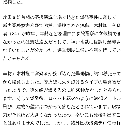
指摘した。
岸田文雄首相の応援演説会場で起きた爆発事件に関して、
威力業務妨害容疑で逮捕、送検された無職、木村隆二容疑
者（24）が昨年、年齢などを理由に参院選挙に立候補でき
なかったのは憲法違反だとして、神戸地裁に提訴し棄却さ
れていたことが分かった。選挙制度に強い不満を持ってい
たとみられる。
辛坊）木村隆二容疑者が投げ込んだ爆発物は約50秒たって
から爆発しました。導火線に火を点けるタイプの爆発物だ
ったようで、導火線が燃えるのに約50秒かかったとみられ
ます。そして爆発後、ロケット花火のように約40メートル
飛び、建物の壁にぶつかって落ちたとされています。破壊
力がそれほど大きくなかったため、幸いにも死者を出すこ
とはありませんでした。しかし、諸外国の爆発テロ使われ