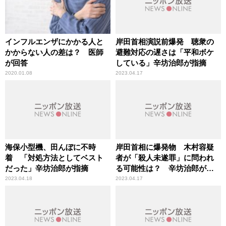
インフルエンザにかかる人と
岸田首相演説前爆発 聴衆の
かからない人の差は？ 医師
避難対応の遅さは「平和ボケ
が回答
している」辛坊治郎が指摘
2020.01.08
2023.04.17
海保小型機、田んぼに不時
岸田首相に爆発物 木村容疑
着 「対処方法としてベスト
者が「殺人未遂罪」に問われ
だった」辛坊治郎が指摘
る可能性は？ 辛坊治郎が解
説
2023.04.18
2023.04.17