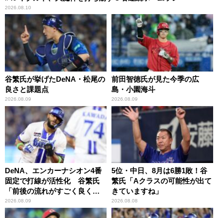
2026.08.10
谷繁氏が挙げたDeNA・松尾の
前田智徳氏が見た今季の広
良さと課題点
島・小園海斗
2026.08.09
2026.08.09
DeNA、エンカーナシオン4番
5位・中日、8月は6勝1敗！谷
固定で打線が活性化 谷繁氏
繁氏「Aクラスの可能性が出て
「前後の流れがすごく良くな
きていますね」
りましたね」
2026.08.09
2026.08.08