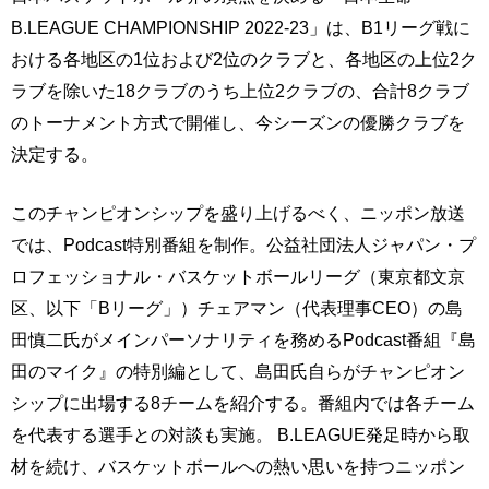
B.LEAGUE CHAMPIONSHIP 2022-23」は、B1リーグ戦に
おける各地区の1位および2位のクラブと、各地区の上位2ク
ラブを除いた18クラブのうち上位2クラブの、合計8クラブ
のトーナメント方式で開催し、今シーズンの優勝クラブを
決定する。
このチャンピオンシップを盛り上げるべく、ニッポン放送
では、Podcast特別番組を制作。公益社団法人ジャパン・プ
ロフェッショナル・バスケットボールリーグ（東京都文京
区、以下「Bリーグ」）チェアマン（代表理事CEO）の島
田慎二氏がメインパーソナリティを務めるPodcast番組『島
田のマイク』の特別編として、島田氏自らがチャンピオン
シップに出場する8チームを紹介する。番組内では各チーム
を代表する選手との対談も実施。 B.LEAGUE発足時から取
材を続け、バスケットボールへの熱い思いを持つニッポン