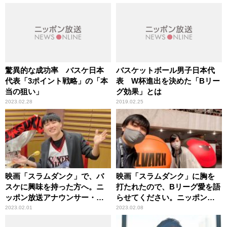
驚異的な成功率 バスケ日本
バスケットボール男子日本代
代表「3ポイント戦略」の「本
表 W杯進出を決めた「Bリー
当の狙い」
グ効果」とは
2023.02.28
2019.02.25
映画「スラムダンク」で、バ
映画「スラムダンク」に胸を
スケに興味を持った方へ。ニ
打たれたので、Bリーグ愛を語
ッポン放送アナウンサー・内
らせてください。ニッポン放
田雄基
送アナウンサー・内田雄基
2023.02.01
2023.02.08