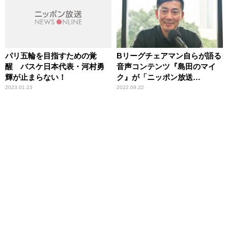
パリ五輪を目指すための覚
Bリーグチェアマン自らが語る
醒 バスケ日本代表・河村勇
音声コンテンツ『島田のマイ
輝が止まらない！
ク』が「ニッポン放送
Podcast Station」でも配信ス
2023.01.23
2022.09.22
タート！