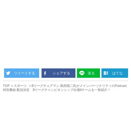
ツイートする
シェアする
送る
はてな
TOP
スポーツ
Bリーグチェアマン 島田慎二氏がメインパーソナリティのPodcast
特別番組 配信決定 Bリーグチャンピオンシップ出場8チームを一挙紹介！