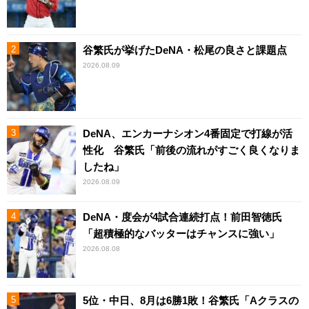
谷繁氏が挙げたDeNA・松尾の良さと課題点
2026.08.09
DeNA、エンカーナシオン4番固定で打線が活
性化 谷繁氏「前後の流れがすごく良くなりま
したね」
2026.08.09
DeNA・度会が4試合連続打点！前田智徳氏
「超積極的なバッターはチャンスに強い」
2026.08.08
5位・中日、8月は6勝1敗！谷繁氏「Aクラスの