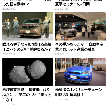
った軽自動車EV
夏季セミナーの2日間
2026.08.03
2026.07.23
眠れる獅子ならぬ“眠れる高級
その手があったか！ 自動車産
ミニバンの元祖”覚醒なるか？
業とロボット産業の融合
2026.07.17
2026.07.15
再び偉業達成！ 探査機「はや
極論御免！バリューチェーン
ぶさ2」、第二の“人生”粛々と
戦略の対抗馬は？
こなす
2026.07.02
2026.07.07