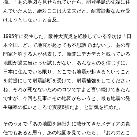
摘。「あの地図を見せられていたら、能登半島の先端に住
んでいた人は、絶対ここは大丈夫だと。耐震診断なんか受
けようとしない」と言及。
1995年に発生した、阪神大震災を経験している辛坊は「日
本全国、どこで地震が起きても不思議ではないし、あの専
門家と称する人が発表して、新聞にデカデカと載っている
地図が過去当たった試しがない。あんなものを信じずに、
日本に住んでいる限り、どこでも地震が起きるということ
を前提にして耐震診断を受けて、耐震補強をしてください
ね、それが死なないためのコツですよと言い続けてきたん
ですが、今回も見事にその地図からいうと、最も地震の発
生確率の低いところで震度6強だよ」と語気を強めた。
そのうえで「あの地図を無批判に載せてきたメディアの責
任でもあると思う。あの地図を見ていたら、『おれのとこ