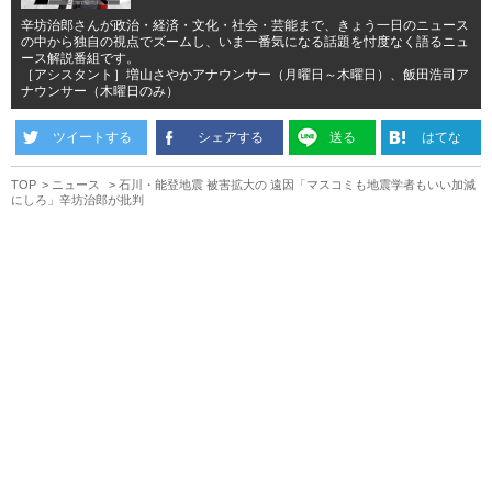
辛坊治郎さんが政治・経済・文化・社会・芸能まで、きょう一日のニュース
の中から独自の視点でズームし、いま一番気になる話題を忖度なく語るニュ
ース解説番組です。
［アシスタント］増山さやかアナウンサー（月曜日～木曜日）、飯田浩司ア
ナウンサー（木曜日のみ）
ツイートする
シェアする
送る
はてな
TOP
ニュース
石川・能登地震 被害拡大の 遠因「マスコミも地震学者もいい加減
にしろ」辛坊治郎が批判