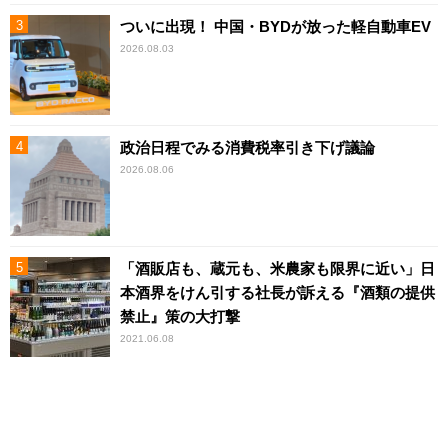
ついに出現！ 中国・BYDが放った軽自動車EV
2026.08.03
政治日程でみる消費税率引き下げ議論
2026.08.06
「酒販店も、蔵元も、米農家も限界に近い」日
本酒界をけん引する社長が訴える『酒類の提供
禁止』策の大打撃
2021.06.08