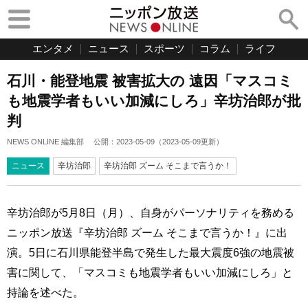
エンタメ
ニュース
スポーツ
コラム
ライフ
石川・能登地震 被害拡大の 遠因「マスコミ
も地震学者もいい加減にしろ」辛坊治郎が批
判
NEWS ONLINE 編集部
公開：
2023-05-09
（
2023-05-09
更新）
ニュース
辛坊治郎
辛坊治郎 ズーム そこまで言うか！
辛坊治郎が5月8日（月）、自身がパーソナリティを務める
ニッポン放送『辛坊治郎 ズーム そこまで言うか！』に出
演。5日に石川県能登半島で発生した最大震度6強の地震被
害に関して、「マスコミも地震学者もいい加減にしろ」と
持論を述べた。