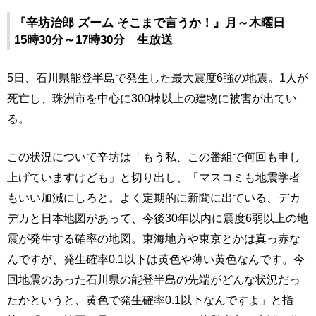
『辛坊治郎 ズーム そこまで言うか！』月～木曜日
15時30分～17時30分 生放送
5日、石川県能登半島で発生した最大震度6強の地震。1人が
死亡し、珠洲市を中心に300棟以上の建物に被害が出てい
る。
この状況について辛坊は「もう私、この番組で何回も申し
上げていますけども」と切り出し、「マスコミも地震学者
もいい加減にしろと。よく定期的に新聞に出ている、デカ
デカと日本地図があって、今後30年以内に震度6弱以上の地
震が発生する確率の地図。東海地方や東京とかは真っ赤な
んですが、発生確率0.1以下は黄色や薄い黄色なんです。今
回地震のあった石川県の能登半島の先端がどんな状況だっ
たかというと、黄色で発生確率0.1以下なんですよ」と指