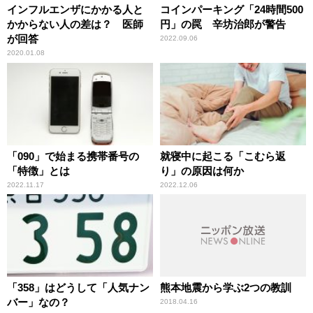
インフルエンザにかかる人と
コインパーキング「24時間500
かからない人の差は？ 医師
円」の罠 辛坊治郎が警告
が回答
2022.09.06
2020.01.08
「090」で始まる携帯番号の
就寝中に起こる「こむら返
「特徴」とは
り」の原因は何か
2022.11.17
2022.12.06
「358」はどうして「人気ナン
熊本地震から学ぶ2つの教訓
バー」なの？
2018.04.16