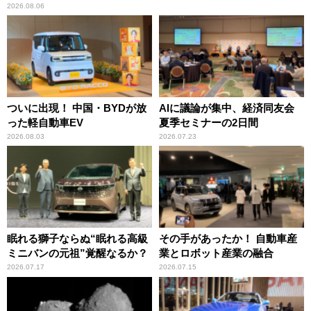
2026.08.06
ついに出現！ 中国・BYDが放
AIに議論が集中、経済同友会
った軽自動車EV
夏季セミナーの2日間
2026.08.03
2026.07.23
眠れる獅子ならぬ“眠れる高級
その手があったか！ 自動車産
ミニバンの元祖”覚醒なるか？
業とロボット産業の融合
2026.07.17
2026.07.15