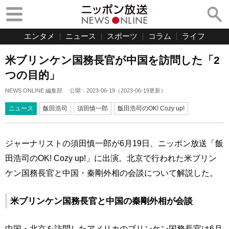
エンタメ
ニュース
スポーツ
コラム
ライフ
米ブリンケン国務長官が中国を訪問した「2
つの目的」
NEWS ONLINE 編集部
公開：
2023-06-19
（
2023-06-19
更新）
ニュース
飯田浩司
須田慎一郎
飯田浩司のOK! Cozy up!
ジャーナリストの須田慎一郎が6月19日、ニッポン放送「飯
田浩司のOK! Cozy up!」に出演。北京で行われた米ブリン
ケン国務長官と中国・秦剛外相の会談について解説した。
米ブリンケン国務長官と中国の秦剛外相が会談
中国・北京を訪問したアメリカのブリンケン国務長官は6月