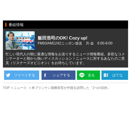
番組情報
飯田浩司のOK! Cozy up!
FM93/AM1242ニッポン放送 月-金 6:00-8:00
忙しい現代人の朝に最適な情報をお送りするニュース情報番組。多彩なコメ
ンテーターと朝から熱いディスカッション！ニュースに対するあなたのご意
見（リスナーズオピニオン）をお待ちしています。
ツイートする
シェアする
送る
はてな
TOP
ニュース
米ブリンケン国務長官が中国を訪問した「2つの目的」