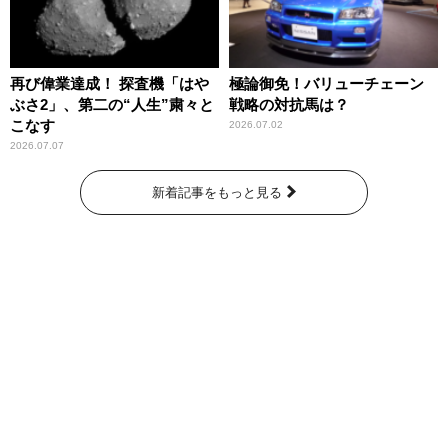
再び偉業達成！ 探査機「はや
極論御免！バリューチェーン
ぶさ2」、第二の“人生”粛々と
戦略の対抗馬は？
こなす
2026.07.02
2026.07.07
新着記事をもっと見る