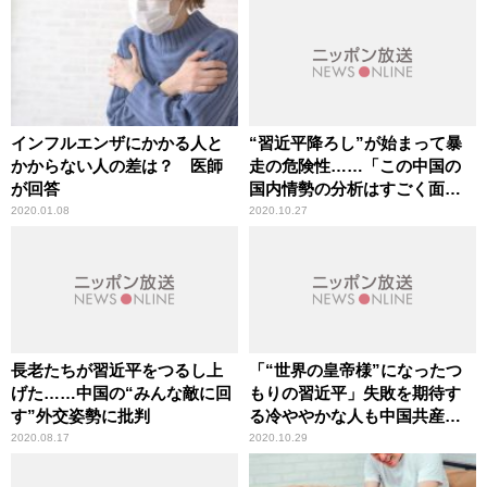
インフルエンザにかかる人と
“習近平降ろし”が始まって暴
かからない人の差は？ 医師
走の危険性……「この中国の
が回答
国内情勢の分析はすごく面白
い」辛坊治郎が言及
2020.01.08
2020.10.27
長老たちが習近平をつるし上
「“世界の皇帝様”になったつ
げた……中国の“みんな敵に回
もりの習近平」失敗を期待す
す”外交姿勢に批判
る冷ややかな人も中国共産党
には多い
2020.08.17
2020.10.29