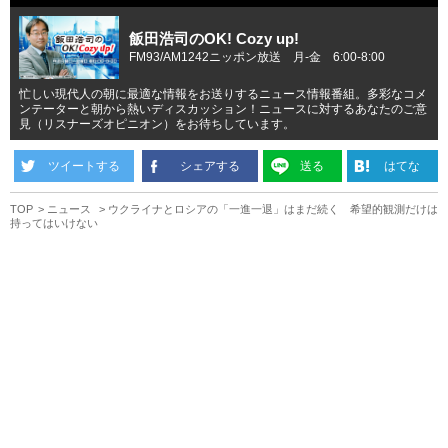
飯田浩司のOK! Cozy up!
FM93/AM1242ニッポン放送 月-金 6:00-8:00
忙しい現代人の朝に最適な情報をお送りするニュース情報番組。多彩なコメ
ンテーターと朝から熱いディスカッション！ニュースに対するあなたのご意
見（リスナーズオピニオン）をお待ちしています。
ツイートする
シェアする
送る
はてな
TOP
ニュース
ウクライナとロシアの「一進一退」はまだ続く 希望的観測だけは
持ってはいけない