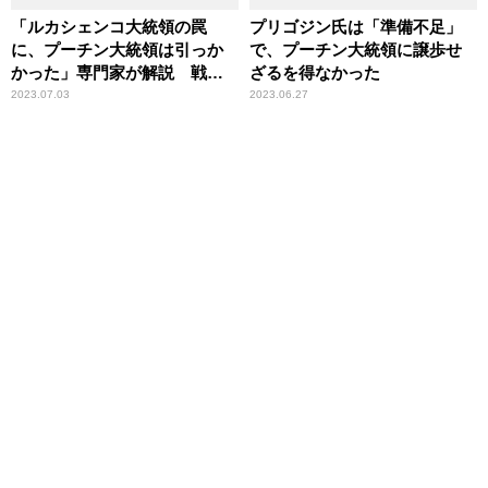
「ルカシェンコ大統領の罠
プリゴジン氏は「準備不足」
に、プーチン大統領は引っか
で、プーチン大統領に譲歩せ
かった」専門家が解説 戦術
ざるを得なかった
核配備に「プリコジンの乱」
2023.07.03
2023.06.27