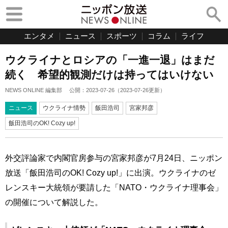
エンタメ
ニュース
スポーツ
コラム
ライフ
ウクライナとロシアの「一進一退」はまだ
続く 希望的観測だけは持ってはいけない
NEWS ONLINE 編集部
公開：
2023-07-26
（
2023-07-26
更新）
ニュース
ウクライナ情勢
飯田浩司
宮家邦彦
飯田浩司のOK! Cozy up!
外交評論家で内閣官房参与の宮家邦彦が7月24日、ニッポン
放送「飯田浩司のOK! Cozy up!」に出演。ウクライナのゼ
レンスキー大統領が要請した「NATO・ウクライナ理事会」
の開催について解説した。